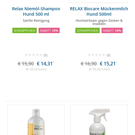
Relax Niemöl-Shampoo
RELAX Biocare Mückenmilch
Hund 500 ml
Hund 500ml
Sanfte Reinigung
Hochwirksam gegen Zecken &
Insekten
SCHNÄPPCHEN
RABATT
10%
SCHNÄPPCHEN
RABATT
10%
(0)
(0)
€ 15,90
€ 14,31
1
€ 16,90
€ 15,21
1
(€ 28,62/Liter)
(€ 30,42/Liter)