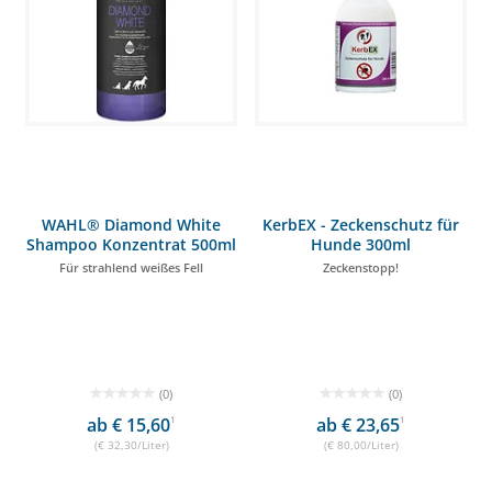
WAHL® Diamond White
KerbEX - Zeckenschutz für
Shampoo Konzentrat 500ml
Hunde 300ml
Für strahlend weißes Fell
Zeckenstopp!
(0)
(0)
ab € 15,60
1
ab € 23,65
1
(€ 32,30/Liter)
(€ 80,00/Liter)