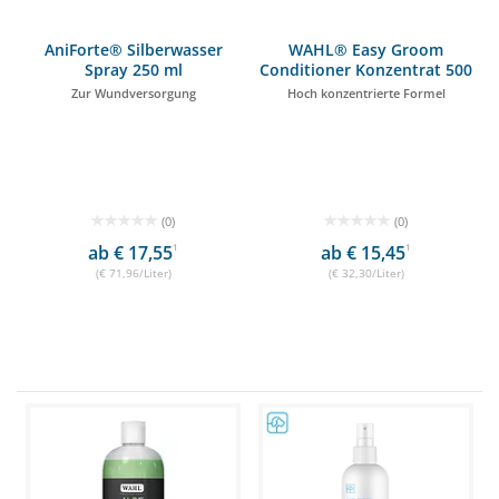
AniForte® Silberwasser
WAHL® Easy Groom
Spray 250 ml
Conditioner Konzentrat 500
ml
Zur Wundversorgung
Hoch konzentrierte Formel
(0)
(0)
ab € 17,55
1
ab € 15,45
1
(€ 71,96/Liter)
(€ 32,30/Liter)