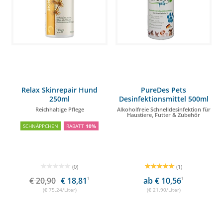
Relax Skinrepair Hund
PureDes Pets
250ml
Desinfektionsmittel 500ml
Reichhaltige Pflege
Alkoholfreie Schnelldesinfektion für
Haustiere, Futter & Zubehör
SCHNÄPPCHEN
RABATT
10%
(0)
(1)
€ 20,90
€ 18,81
1
ab € 10,56
1
(€ 75,24/Liter)
(€ 21,90/Liter)