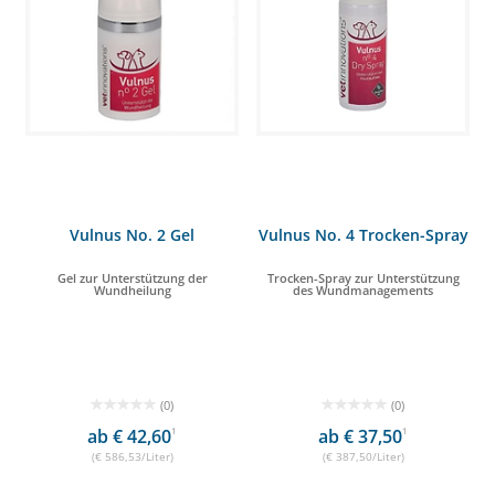
Vulnus No. 2 Gel
Vulnus No. 4 Trocken-Spray
Gel zur Unterstützung der
Trocken-Spray zur Unterstützung
Wundheilung
des Wundmanagements
(0)
(0)
ab € 42,60
1
ab € 37,50
1
(€ 586,53/Liter)
(€ 387,50/Liter)