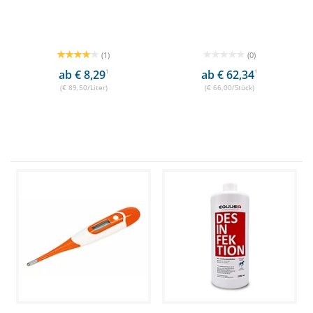
(1)
(0)
ab € 8,29
1
ab € 62,34
1
(€ 89,50/Liter)
(€ 66,00/Stück)