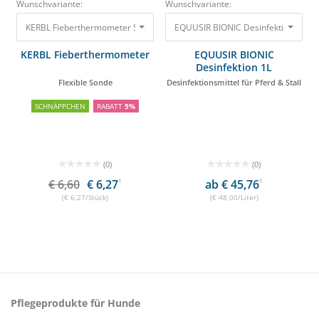
Wunschvariante:
Wunschvariante:
KERBL Fieberthermometer Starre Sonde
EQUUSIR BIONIC Desinfektion 1L Desi
5,80 €
5,51 €
KERBL Fieberthermometer
EQUUSIR BIONIC
Desinfektion 1L
Flexible Sonde
Desinfektionsmittel für Pferd & Stall
SCHNÄPPCHEN
RABATT
5%
(0)
(0)
€ 6,60
€ 6,27
1
ab € 45,76
1
(€ 6,27/Stück)
(€ 48,00/Liter)
Pflegeprodukte für Hunde