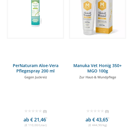
PerNaturam Aloe-Vera
Manuka Vet Honig 350+
Pflegespray 200 ml
MGO 100g
Gegen Juckreiz
Zur Haut-& Wundpflege
(0)
(0)
ab € 21,46
1
ab € 43,65
1
(€ 110,00/Liter)
(€ 444,90/kg)