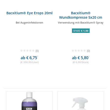
Bacxitium® Eye Erops 20ml
Bacxitium®
Wundkompresse 5x20 cm
Bei Augeninfektionen
Verwendung mit Bacxitium® Spray
SPARE
€ 1,50
(0)
(0)
ab € 6,75
1
ab € 5,80
1
(€ 350,00/Liter)
(€ 6,00/Stück)