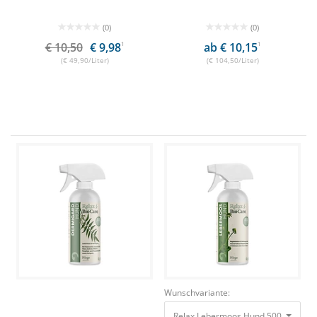
(0)
(0)
€ 10,50
€ 9,98
1
ab € 10,15
1
(€ 49,90/Liter)
(€ 104,50/Liter)
Wunschvariante:
Relax Lebermoos Hund 500ml Gesun