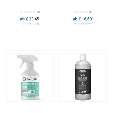
(0)
(0)
ab € 23,45
1
ab € 16,60
1
(€ 47,98/Liter)
(€ 67,96/Liter)