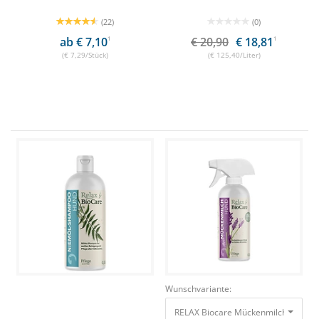
(22)
(0)
ab € 7,10
1
€ 20,90
€ 18,81
1
(€ 7,29/Stück)
(€ 125,40/Liter)
Wunschvariante: