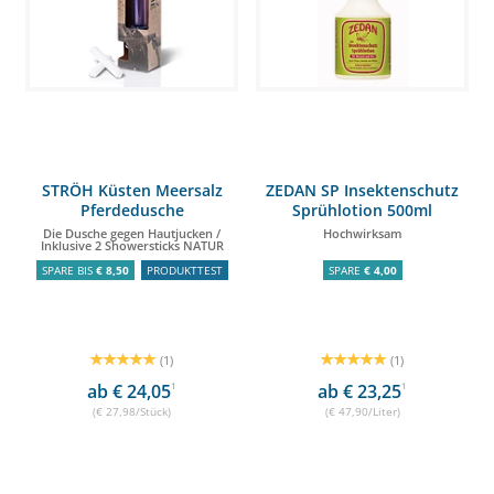
STRÖH Küsten Meersalz
ZEDAN SP Insektenschutz
Pferdedusche
Sprühlotion 500ml
Die Dusche gegen Hautjucken /
Hochwirksam
Inklusive 2 Showersticks NATUR
SPARE BIS
€ 8,50
PRODUKTTEST
SPARE
€ 4,00
(1)
(1)
ab € 24,05
1
ab € 23,25
1
(€ 27,98/Stück)
(€ 47,90/Liter)