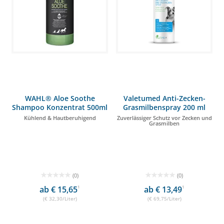
WAHL® Aloe Soothe
Valetumed Anti-Zecken-
Shampoo Konzentrat 500ml
Grasmilbenspray 200 ml
Kühlend & Hautberuhigend
Zuverlässiger Schutz vor Zecken und
Grasmilben
(0)
(0)
ab € 15,65
1
ab € 13,49
1
(€ 32,30/Liter)
(€ 69,75/Liter)