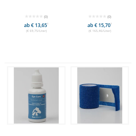
(0)
(0)
ab € 13,65
1
ab € 15,70
1
(€ 69,75/Liter)
(€ 165,46/Liter)