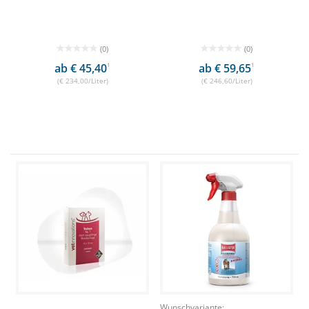
(0)
(0)
ab € 45,40
1
ab € 59,65
1
(€ 234,00/Liter)
(€ 246,60/Liter)
Wunschvariante: