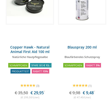
Copper Hawk - Natural
Blauspray 200 ml
Animal First Aid 100 ml
Natürliche Hautpflegesalbe
Blaufärbendes Schutzspray
SCHNÄPPCHEN
SPARE BIS
€ 13,-
SCHNÄPPCHEN
RABATT
5%
PRODUKTTEST
RABATT
15%
(3)
(1)
€ 35,50
€ 29,95
1
€ 9,98
€ 9,48
1
(€ 299,50/Liter)
(€ 47,40/Liter)