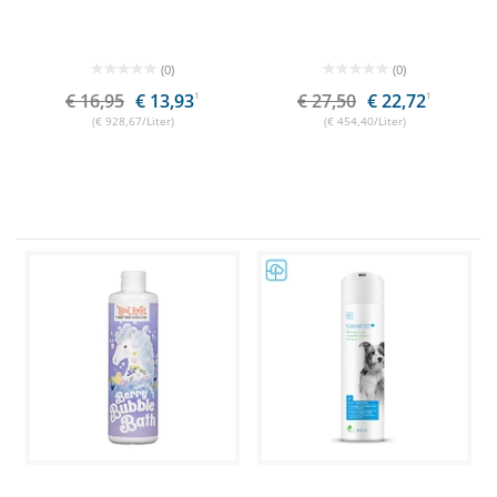
(0)
(0)
€ 16,95
€ 13,93
1
€ 27,50
€ 22,72
1
(€ 928,67/Liter)
(€ 454,40/Liter)