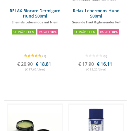
RELAX Biocare Dermigard
Relax Lebermoos Hund
Hund 500ml
500ml
Ehemals Lebermoos mit Niem
Gesunde Haut & glänzendes Fell
SCHNÄPPCHEN
RABATT
10%
SCHNÄPPCHEN
RABATT
10%
(1)
(0)
€ 20,90
€ 18,81
1
€ 17,90
€ 16,11
1
(€ 37,62/Liter)
(€ 32,22/Liter)