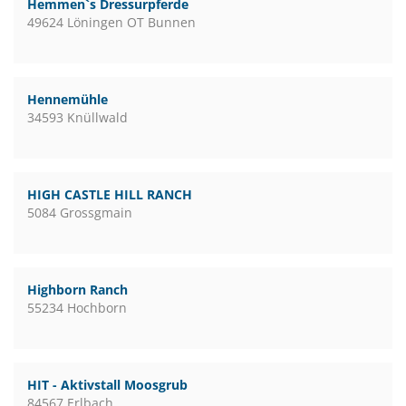
Hemmen`s Dressurpferde
49624 Löningen OT Bunnen
Hennemühle
34593 Knüllwald
HIGH CASTLE HILL RANCH
5084 Grossgmain
Highborn Ranch
55234 Hochborn
HIT - Aktivstall Moosgrub
84567 Erlbach