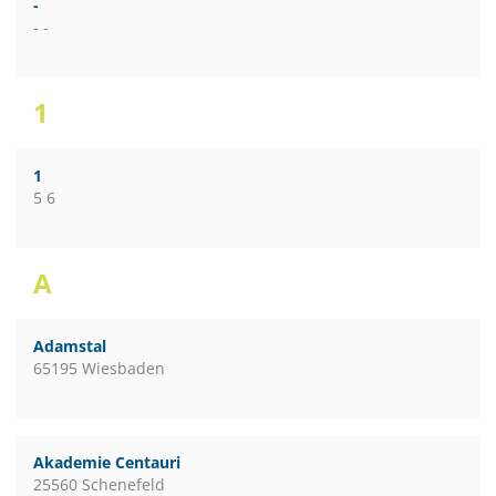
-
- -
1
1
5 6
A
Adamstal
65195 Wiesbaden
Akademie Centauri
25560 Schenefeld