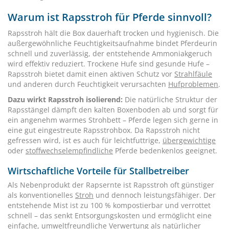
Warum ist Rapsstroh für Pferde sinnvoll?
Rapsstroh hält die Box dauerhaft trocken und hygienisch. Die
außergewöhnliche Feuchtigkeitsaufnahme bindet Pferdeurin
schnell und zuverlässig, der entstehende Ammoniakgeruch
wird effektiv reduziert. Trockene Hufe sind gesunde Hufe –
Rapsstroh bietet damit einen aktiven Schutz vor
Strahlfäule
und anderen durch Feuchtigkeit verursachten
Hufproblemen
.
Dazu wirkt Rapsstroh isolierend:
Die natürliche Struktur der
Rapsstängel dämpft den kalten Boxenboden ab und sorgt für
ein angenehm warmes Strohbett – Pferde legen sich gerne in
eine gut eingestreute Rapsstrohbox. Da Rapsstroh nicht
gefressen wird, ist es auch für leichtfuttrige,
übergewichtige
oder
stoffwechselempfindliche
Pferde bedenkenlos geeignet.
Wirtschaftliche Vorteile für Stallbetreiber
Als Nebenprodukt der Rapsernte ist Rapsstroh oft günstiger
als konventionelles
Stroh
und dennoch leistungsfähiger. Der
entstehende Mist ist zu 100 % kompostierbar und verrottet
schnell – das senkt Entsorgungskosten und ermöglicht eine
einfache, umweltfreundliche Verwertung als natürlicher