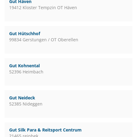
Gut Häven
19412 Kloster Tempzin OT Häven
Gut Hütschhof
99834 Gerstungen / OT Oberellen
Gut Kohnental
52396 Heimbach
Gut Neideck
52385 Nideggen
Gut Silk Para & Reitsport Centrum
21465 reinbek