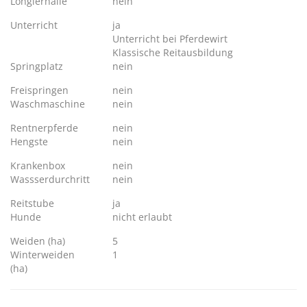
Longierhalle
nein
Unterricht
ja
Unterricht bei Pferdewirt
Klassische Reitausbildung
Springplatz
nein
Freispringen
nein
Waschmaschine
nein
Rentnerpferde
nein
Hengste
nein
Krankenbox
nein
Wassserdurchritt
nein
Reitstube
ja
Hunde
nicht erlaubt
Weiden (ha)
5
Winterweiden
1
(ha)