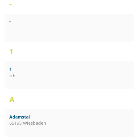
-
-
- -
1
1
5 6
A
Adamstal
65195 Wiesbaden