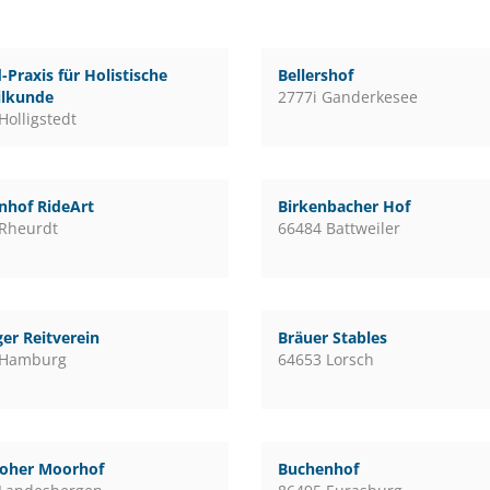
-Praxis für Holistische
Bellershof
ilkunde
2777i Ganderkesee
Holligstedt
nhof RideArt
Birkenbacher Hof
Rheurdt
66484 Battweiler
er Reitverein
Bräuer Stables
 Hamburg
64653 Lorsch
loher Moorhof
Buchenhof