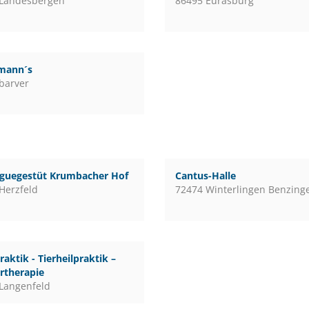
 Landesbergen
86495 Eurasburg
mann´s
barver
guegestüt Krumbacher Hof
Cantus-Halle
Herzfeld
72474 Winterlingen Benzing
raktik - Tierheilpraktik –
rtherapie
Langenfeld