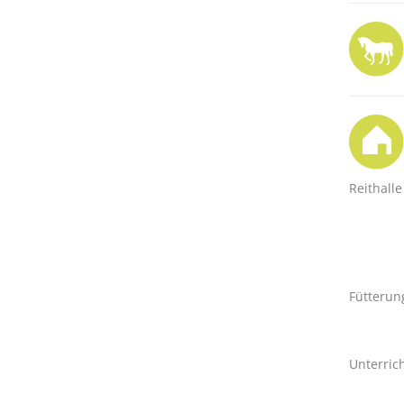
Reithalle
Fütterun
Unterric