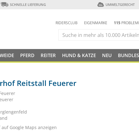
SCHNELLE LIEFERUNG
UMWELTGERECHT
RIDERSCLUB
EIGENMARKE
115
PROBLEM
 WEIDE
PFERD
REITER
HUND & KATZE
NEU
BUNDLES
rhof Reitstall Feuerer
 Feuerer
Feuerer
rglengenfeld
land
f auf Google Maps anzeigen