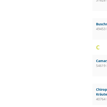
31628
Busch
49453 
C
Camar
54619 
Chirop
Kräute
40764 