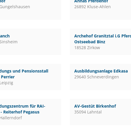
hof
Annas Pferdehof
 Gungelshausen
26892 Kluse-Ahlen
ranch
Archehof Granitztal i.G Pfe
Sinsheim
Ostseebad Binz
18528 Zirkow
dungs und Pensionsstall
Ausbildungsanlage Edkasa
Perrier
29640 Schneverdingen
Leipzig
dungszentrum für RAI-
AV-Gestüt Birkenhof
 - Reiterhof Pegasus
35094 Lahntal
Hallerndorf