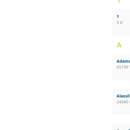
1
5 6
A
Adams
65195
Alassi
24340 