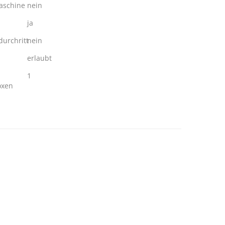
schine
nein
ja
urchritt
nein
erlaubt
1
oxen