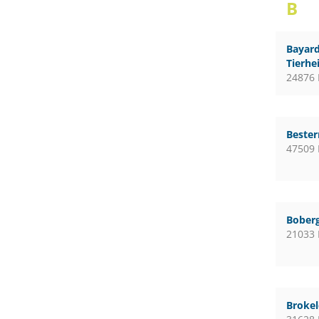
B
Bayard
Tierhe
24876 
Bester
47509 
Boberg
21033
Broke