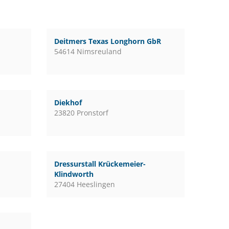
Deitmers Texas Longhorn GbR
54614 Nimsreuland
Diekhof
23820 Pronstorf
Dressurstall Krückemeier-
Klindworth
27404 Heeslingen