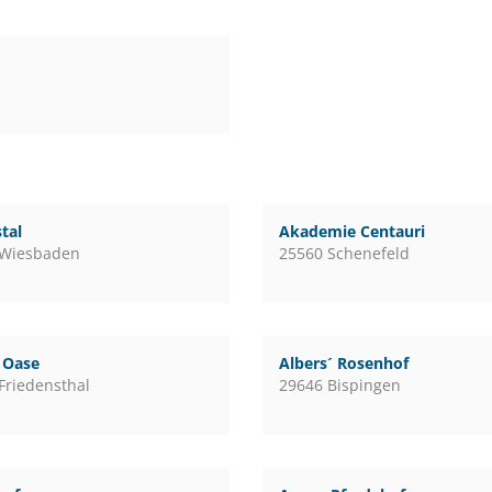
tal
Akademie Centauri
 Wiesbaden
25560 Schenefeld
l Oase
Albers´ Rosenhof
Friedensthal
29646 Bispingen