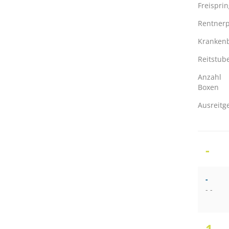
Freispri
Rentnerp
Kranken
Reitstub
Anzahl
Boxen
Ausreitg
-
-
- -
1