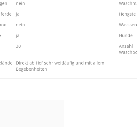
ngen
nein
Waschma
ferde
ja
Hengste
box
nein
Wassserd
e
ja
Hunde
30
Anzahl
Waschb
elände
Direkt ab Hof sehr weitläufig und mit allem
Begebenheiten