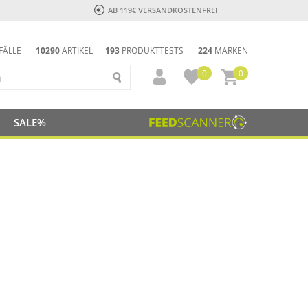
AB 119€ VERSANDKOSTENFREI
FÄLLE
10290
ARTIKEL
193
PRODUKTTESTS
224
MARKEN
0
0
SALE%