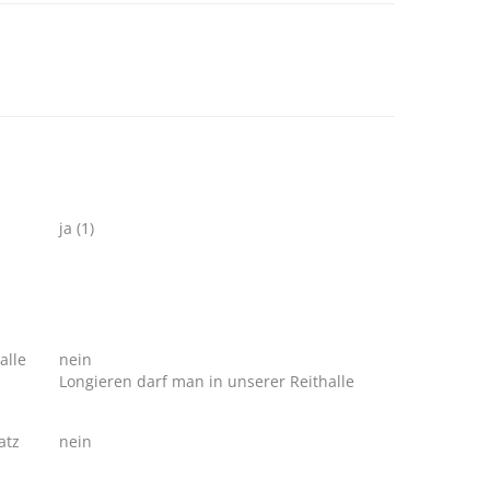
ja (1)
alle
nein
Longieren darf man in unserer Reithalle
atz
nein