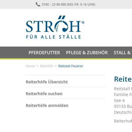
0180 - 23 88 888 (MO-FR: 9-16 UHR)
PFERDEFUTTER
PFLEGE & ZUBEHÖR
STALL &
Home
Reithöfe
Reitstall Feuerer
Reite
Reiterhöfe Übersicht
Reitstall
Reiterhöfe suchen
Familie 
See 4
Reiterhöfe anmelden
93133 Bu
Deutsch
Reiterho