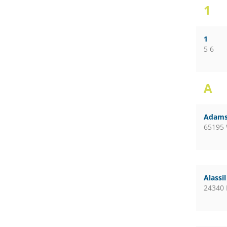
1
1
5 6
A
Adams
65195
Alassi
24340 