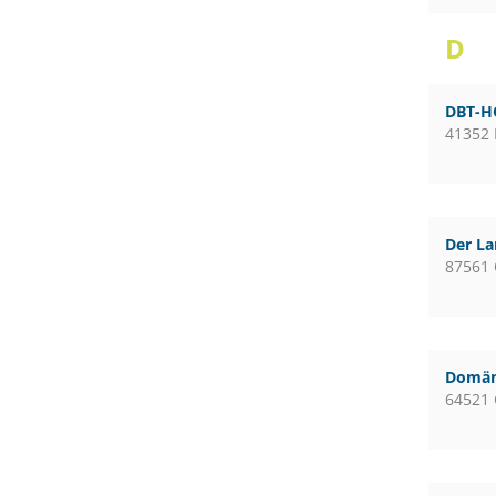
D
DBT-H
41352
Der L
87561 
Domän
64521 