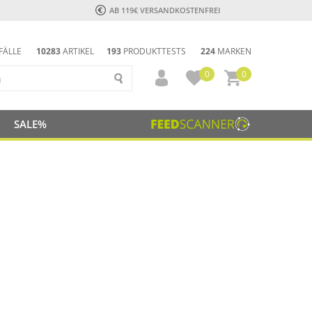
AB 119€ VERSANDKOSTENFREI
FÄLLE
10283
ARTIKEL
193
PRODUKTTESTS
224
MARKEN
0
0
SALE%