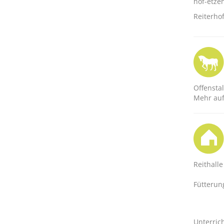
hof-etze
Reiterho
Offenstal
Mehr auf
Reithalle
Fütterun
Unterric