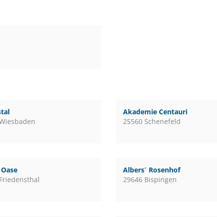
tal
Akademie Centauri
 Wiesbaden
25560 Schenefeld
l Oase
Albers´ Rosenhof
Friedensthal
29646 Bispingen