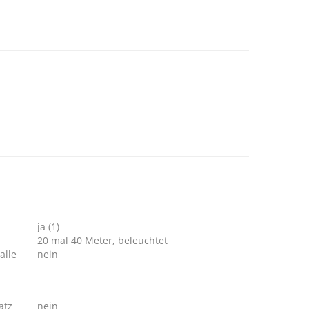
ja (1)
20 mal 40 Meter, beleuchtet
alle
nein
atz
nein