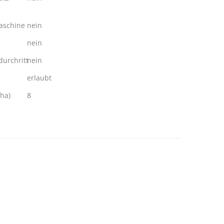
schine
nein
nein
urchritt
nein
erlaubt
ha)
8