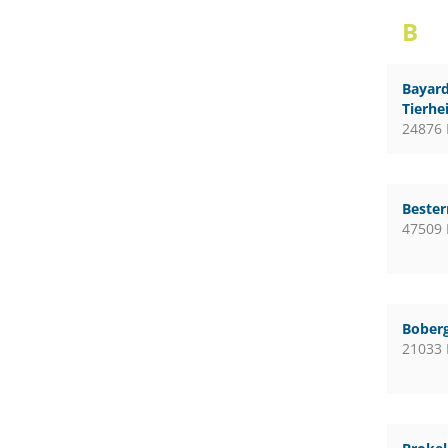
B
Bayard
Tierhe
24876 
Bester
47509 
Boberg
21033