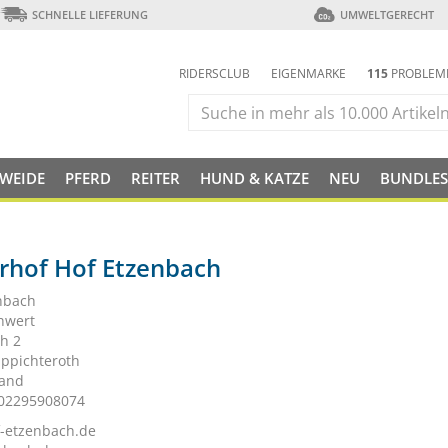
SCHNELLE LIEFERUNG
UMWELTGERECHT
RIDERSCLUB
EIGENMARKE
115
PROBLEM
 WEIDE
PFERD
REITER
HUND & KATZE
NEU
BUNDLES
erhof Hof Etzenbach
nbach
chwert
h 2
ppichteroth
land
 02295908074
-etzenbach.de