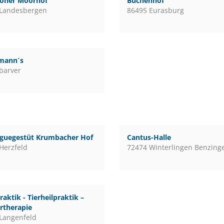
loher Moorhof
Buchenhof
 Landesbergen
86495 Eurasburg
mann´s
barver
guegestüt Krumbacher Hof
Cantus-Halle
Herzfeld
72474 Winterlingen Benzing
raktik - Tierheilpraktik –
rtherapie
Langenfeld