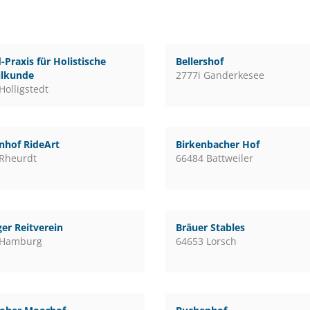
-Praxis für Holistische
Bellershof
ilkunde
2777i Ganderkesee
Holligstedt
nhof RideArt
Birkenbacher Hof
Rheurdt
66484 Battweiler
er Reitverein
Bräuer Stables
 Hamburg
64653 Lorsch