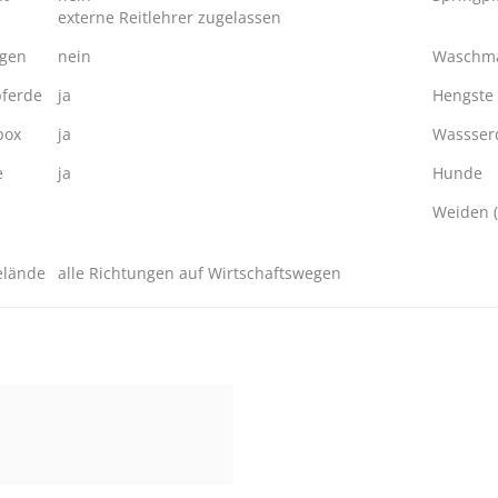
externe Reitlehrer zugelassen
ngen
nein
Waschma
ferde
ja
Hengste
box
ja
Wassserd
e
ja
Hunde
Weiden (
elände
alle Richtungen auf Wirtschaftswegen