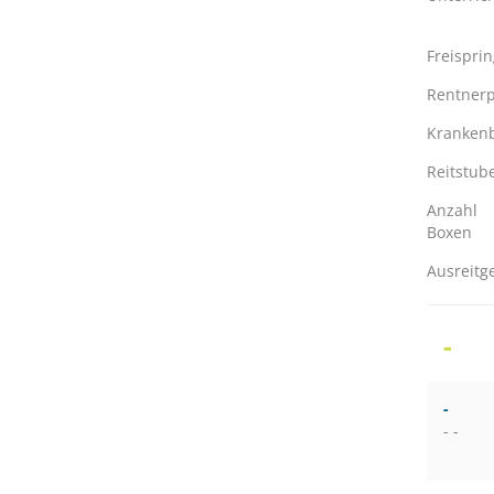
Freispri
Rentnerp
Kranken
Reitstub
Anzahl
Boxen
Ausreitg
-
-
- -