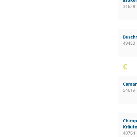
Broke
31628
Busch
49453 
C
Camar
54619 
Chirop
Kräute
40764 