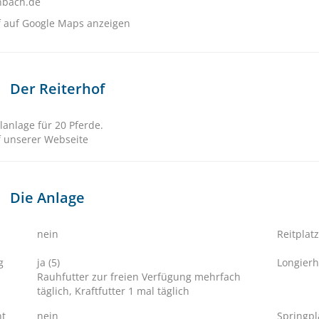
nbach.de
f auf Google Maps anzeigen
Der Reiterhof
lanlage für 20 Pferde.
 unserer Webseite
Die Anlage
nein
Reitplatz
g
ja (5)
Longierh
Rauhfutter zur freien Verfügung mehrfach
täglich, Kraftfutter 1 mal täglich
ht
nein
Springpl