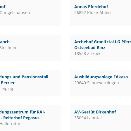
hof
Annas Pferdehof
 Gungelshausen
26892 Kluse-Ahlen
ranch
Archehof Granitztal i.G Pfe
Sinsheim
Ostseebad Binz
18528 Zirkow
dungs und Pensionsstall
Ausbildungsanlage Edkasa
Perrier
29640 Schneverdingen
Leipzig
dungszentrum für RAI-
AV-Gestüt Birkenhof
 - Reiterhof Pegasus
35094 Lahntal
Hallerndorf