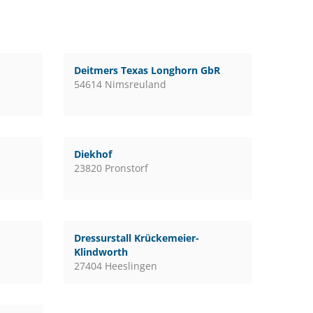
Deitmers Texas Longhorn GbR
54614 Nimsreuland
Diekhof
23820 Pronstorf
Dressurstall Krückemeier-
Klindworth
27404 Heeslingen