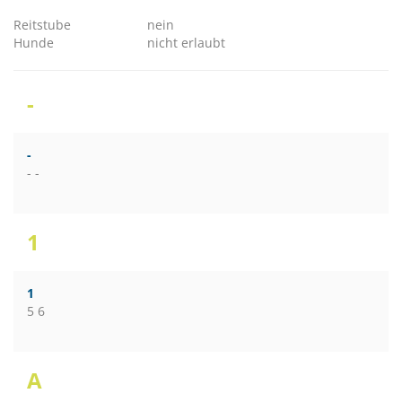
Reitstube
nein
Hunde
nicht erlaubt
-
-
- -
1
1
5 6
A