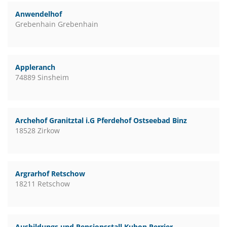
Anwendelhof
Grebenhain Grebenhain
Appleranch
74889 Sinsheim
Archehof Granitztal i.G Pferdehof Ostseebad Binz
18528 Zirkow
Argrarhof Retschow
18211 Retschow
Ausbildungs und Pensionsstall Kubon Perrier