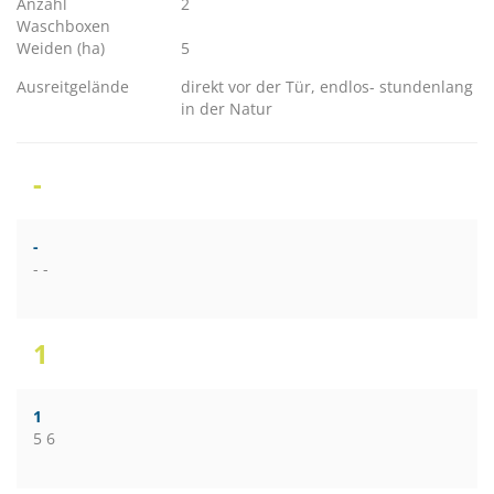
Anzahl
2
Waschboxen
Weiden (ha)
5
Ausreitgelände
direkt vor der Tür, endlos- stundenlang
in der Natur
-
-
- -
1
1
5 6