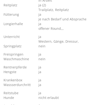
in Arbeit
Reitplatz
ja (2)
Trailplatz, Reitplatz
Fütterung
ja
je nach Bedarf und Absprache
Longierhalle
ja
offener Round,,,
Unterricht
ja
Western, Gänge, Dressur,
Springplatz
nein
Freispringen
ja
Waschmaschine
nein
Rentnerpferde
ja
Hengste
ja
Krankenbox
ja
Wassserdurchritt
ja
Reitstube
ja
Hunde
nicht erlaubt