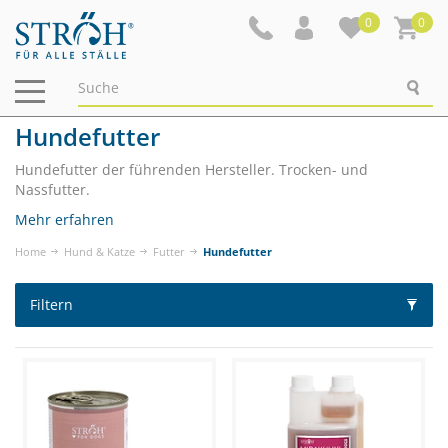
0
0
Navigation
ein-/ausblenden
Hundefutter
Hundefutter der führenden Hersteller. Trocken- und
Nassfutter.
Mehr erfahren
Home
Hund & Katze
Futter
Hundefutter
Filtern