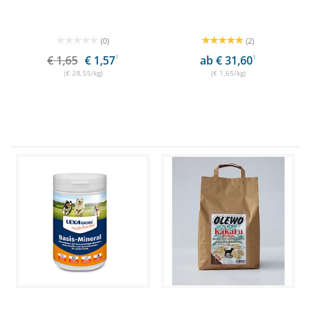
(0)
(2)
€ 1,65
€ 1,57
1
ab € 31,60
1
(€ 28,55/kg)
(€ 1,65/kg)