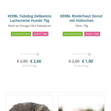
KERBL Tubidog Delikatess
KERBL Rinderhaut Donut
Lachscreme Hunde 75g
mit Hühnchen
Reich an Omega 3 & 6 Fettsäuren
10cm, 79g
SCHNÄPPCHEN
RABATT
5%
SCHNÄPPCHEN
RABATT
5%
(0)
(0)
€ 2,80
€ 2,66
1
€ 2,00
€ 1,90
1
(€ 35,47/kg)
(€ 24,05/kg)