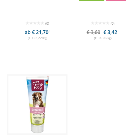
(0)
(0)
ab € 21,70
1
€ 3,60
€ 3,42
1
(€ 122,22/kg)
(€ 34,20/kg)