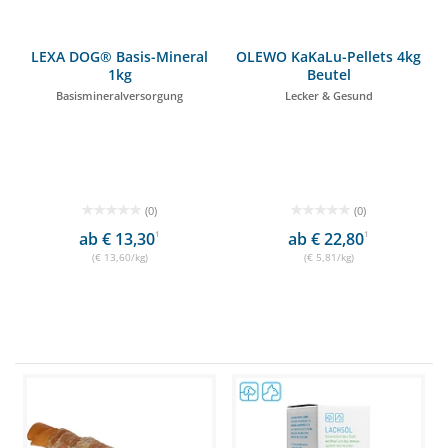
LEXA DOG® Basis-Mineral
OLEWO KaKaLu-Pellets 4kg
1kg
Beutel
Basismineralversorgung
Lecker & Gesund
(0)
(0)
ab € 13,30
1
ab € 22,80
1
(€ 13,60/kg)
(€ 5,81/kg)