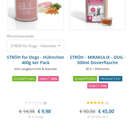
Wunschvariante:
STRÖH for Dogs - Hühnchen 400g 6er Pack mit Langkornreis & Karotte
14
STRÖH for Dogs - Hühnchen
STRÖH - MIRAKULIX - DOG -
400g 6er Pack
500ml Dosierflasche
mit Langkornreis & Karotte
B12 + Elements
SCHNÄPPCHEN
RABATT
33%
SCHNÄPPCHEN
PRODUKTTEST
RABATT
11%
(0)
(1)
€ 14,98
€ 9,98
1
€ 50,50
€ 45,00
1
(€ 4,16/kg)
(€ 90,00/Liter)