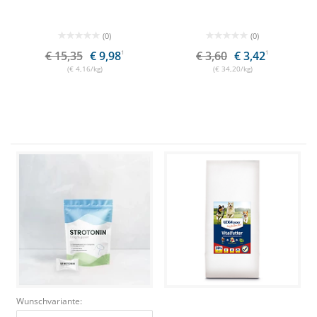
(0)
(0)
€ 15,35
€ 9,98
1
€ 3,60
€ 3,42
1
(€ 4,16/kg)
(€ 34,20/kg)
Wunschvariante: