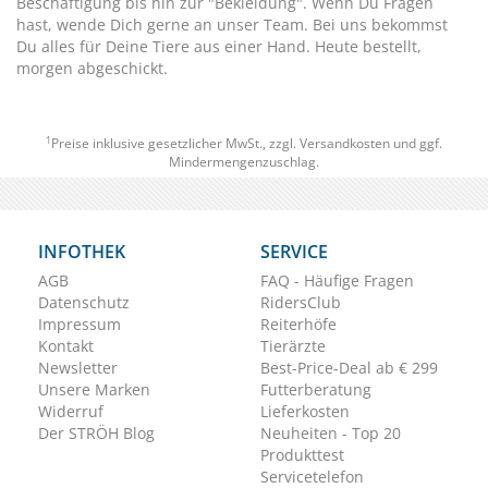
Beschäftigung bis hin zur "Bekleidung". Wenn Du Fragen
hast, wende Dich gerne an unser Team. Bei uns bekommst
Du alles für Deine Tiere aus einer Hand. Heute bestellt,
morgen abgeschickt.
1
Preise inklusive gesetzlicher MwSt., zzgl.
Versandkosten
und ggf.
Mindermengenzuschlag.
INFOTHEK
SERVICE
AGB
FAQ - Häufige Fragen
Datenschutz
RidersClub
Impressum
Reiterhöfe
Kontakt
Tierärzte
Newsletter
Best-Price-Deal ab € 299
Unsere Marken
Futterberatung
Widerruf
Lieferkosten
Der STRÖH Blog
Neuheiten - Top 20
Produkttest
Servicetelefon