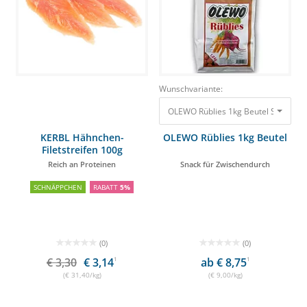
Wunschvariante:
OLEWO Rüblies 1kg Beutel Snack für
KERBL Hähnchen-
OLEWO Rüblies 1kg Beutel
Filetstreifen 100g
Reich an Proteinen
Snack für Zwischendurch
SCHNÄPPCHEN
RABATT
5%
(0)
(0)
€ 3,30
€ 3,14
1
ab € 8,75
1
(€ 31,40/kg)
(€ 9,00/kg)