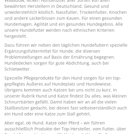
Waaauuw, lecker! Hundefutter aller Sorten von allen
bewährten Herstellern in Deutschland. Gesund und
unwiderstehlich köstlich. Nassfutter, Trockenfutter, Knochen
und andere Leckerbissen zum Kauen. Für einen gesunden
Hundemagen, Agilität und ein gesundes Hundegebiss. Alle
unsere Hundefutter werden nach ethnischen Kriterien
hergestellt.
Dazu führen wir neben den täglichen Hundefuttern spezielle
Ergänzungsfuttermittel für Hunde, die diversen
Problemstellungen auf Basis der Ernährung begegnen.
Hundedecken sorgen für gute Abdichtung, auch bei
Schietwetter.
Spezielle Pflegeprodukte für den Hund sorgen für ein top-
gepflegtes Äußeres auf Hundeplatz und Hundewiese.
Übrigens kommen auch Katzen bei uns nicht zu kurz. In
unserer Rubrik Hund und Katze findest Du alles, was kleinen
Schnurrbärten gefällt. Damit haben wir an all die vielen
Stallbesitzer gedacht, bei denen fast selbstverständlich auch
ein Hund oder eine Katze zum Stall gehört.
Aber egal, ob Hund, Katze oder Pferd – wir führen
ausschließlich Produkte der Top-Hersteller, vom Futter, über