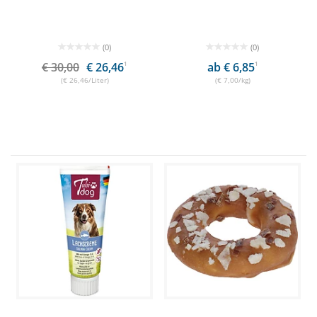
(0)
(0)
€ 30,00
€ 26,46
1
ab € 6,85
1
(€ 26,46/Liter)
(€ 7,00/kg)