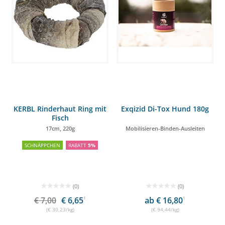
KERBL Rinderhaut Ring mit
Exqizid Di-Tox Hund 180g
Fisch
17cm, 220g
Mobilisieren-Binden-Ausleiten
SCHNÄPPCHEN
RABATT
5%
(0)
(0)
€ 7,00
€ 6,65
1
ab € 16,80
1
(€ 30,23/kg)
(€ 94,44/kg)