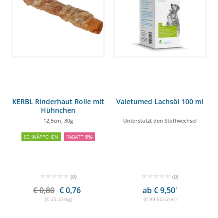
KERBL Rinderhaut Rolle mit
Valetumed Lachsöl 100 ml
Hühnchen
12,5cm, 30g
Unterstützt den Stoffwechsel
SCHNÄPPCHEN
RABATT
5%
(0)
(0)
€ 0,80
€ 0,76
1
ab € 9,50
1
(€ 25,33/kg)
(€ 99,50/Liter)