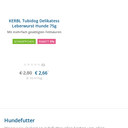
KERBL Tubidog Delikatess
Leberwurst Hunde 75g
Mit mehrfach gesättigten Fettsäuren
SCHNÄPPCHEN
RABATT
5%
(0)
€ 2,80
€ 2,66
1
(€ 35,47/kg)
Hundefutter