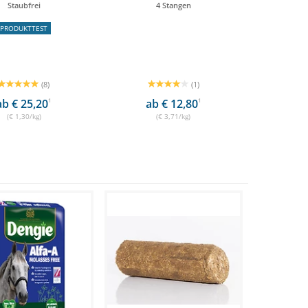
Staubfrei
4 Stangen
PRODUKTTEST
(8)
(1)
ab € 25,20
1
ab € 12,80
1
(€ 1,30/kg)
(€ 3,71/kg)