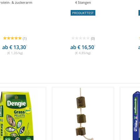
rotein- & zuckerarm
4 Stangen
PRODUKTTEST
(1)
(0)
ab € 13,30
1
ab € 16,50
1
(€ 1,35/kg)
(€ 4,85/kg)