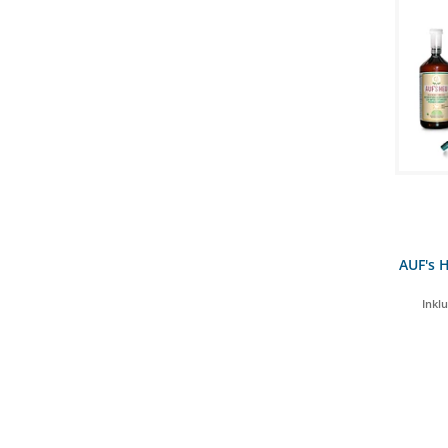
AUF's 
Inkl