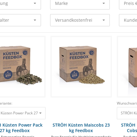
rung
Marke
Preis 
alter
Versandkostenfrei
Kunde
riante:
Wunschvari
Küsten Power Pack 27 kg Feedbox Die Extraportion Energie 33,90 €
STRÖH Kü
 Küsten Power Pack
STRÖH Küsten Maiscobs 23
STRÖH 
27 kg Feedbox
kg Feedbox
Cobs
 Extraportion Energie
Pure Energie für Hochleistungspferde
Raufutte