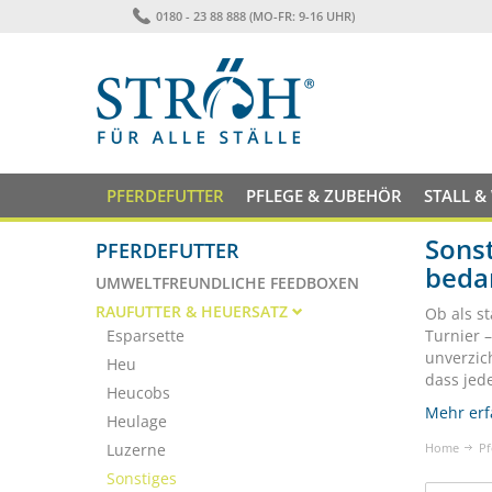
0180 - 23 88 888 (MO-FR: 9-16 UHR)
PFERDEFUTTER
PFLEGE & ZUBEHÖR
STALL &
Sonst
PFERDEFUTTER
beda
UMWELTFREUNDLICHE FEEDBOXEN
RAUFUTTER & HEUERSATZ
Ob als st
Esparsette
Turnier 
unverzic
Heu
dass jed
Heucobs
Mehr erf
Heulage
Luzerne
Home
Pf
Sonstiges