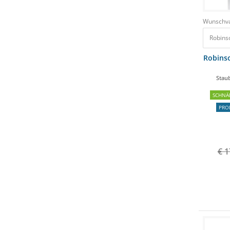
Wunschva
Robins
Robins
Staub
SCHNÄ
PRO
€ 1