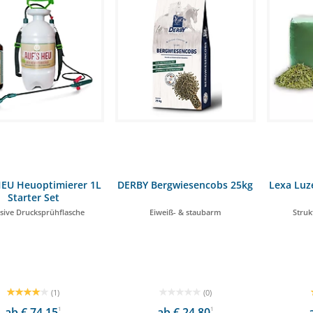
HEU Heuoptimierer 1L
DERBY Bergwiesencobs 25kg
Lexa Luz
Starter Set
usive Drucksprühflasche
Eiweiß- & staubarm
Stru
(1)
(0)
ab € 74,15
1
ab € 24,80
1