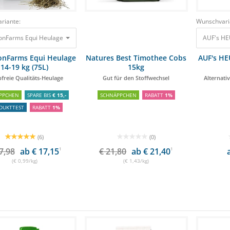
riante:
Wunschvari
onFarms Equi Heulage 14-19 kg (75L) Staubfreie Qualitäts-Heulage
17,98 €
AUF's HE
17,75
onFarms Equi Heulage
Natures Best Timothee Cobs
AUF's HE
14-19 kg (75L)
15kg
freie Qualitäts-Heulage
Gut für den Stoffwechsel
Alternat
PPCHEN
SPARE BIS
€ 15,-
SCHNÄPPCHEN
RABATT
1%
DUKTTEST
RABATT
1%
(6)
(0)
7,98
ab € 17,15
1
€ 21,80
ab € 21,40
1
(€ 0,99/kg)
(€ 1,43/kg)