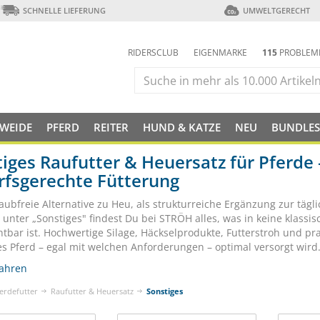
SCHNELLE LIEFERUNG
UMWELTGERECHT
RIDERSCLUB
EIGENMARKE
115
PROBLEM
 WEIDE
PFERD
REITER
HUND & KATZE
NEU
BUNDLES
iges Raufutter & Heuersatz für Pferde 
rfsgerechte Fütterung
aubfreie Alternative zu Heu, als strukturreiche Ergänzung zur tägl
– unter „Sonstiges" findest Du bei STRÖH alles, was in keine klass
htbar ist. Hochwertige Silage, Häckselprodukte, Futterstroh und p
es Pferd – egal mit welchen Anforderungen – optimal versorgt wird
ahren
erdefutter
Raufutter & Heuersatz
Sonstiges