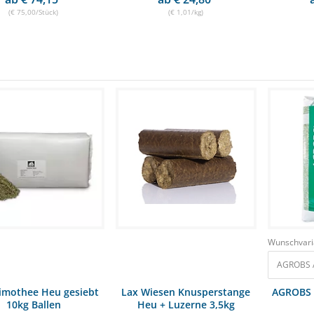
(€ 75,00/Stück)
(€ 1,01/kg)
Wunschvari
AGROBS A
imothee Heu gesiebt
Lax Wiesen Knusperstange
AGROBS 
10kg Ballen
Heu + Luzerne 3,5kg