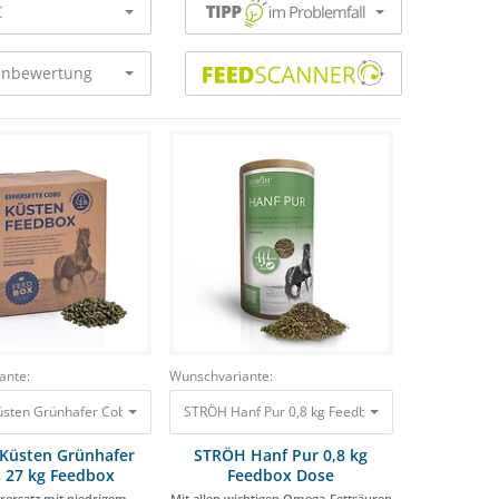
€
nbewertung
ante:
Wunschvariante:
sten Grünhafer Cobs 27 kg Feedbox Raufutterersatz mit niedrigem Stärkegehalt
STRÖH Hanf Pur 0,8 kg Feedbox Dose Mit allen wi
Küsten Grünhafer
STRÖH Hanf Pur 0,8 kg
 27 kg Feedbox
Feedbox Dose
rersatz mit niedrigem
Mit allen wichtigen Omega-Fettsäuren