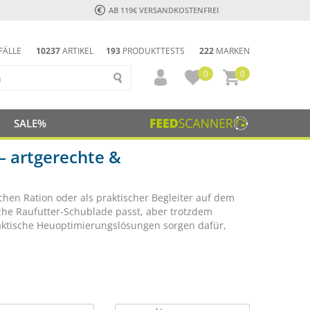
AB 119€ VERSANDKOSTENFREI
FÄLLE
10237
ARTIKEL
193
PRODUKTTESTS
222
MARKEN
0
0
SALE%
– artgerechte &
ichen Ration oder als praktischer Begleiter auf dem
ische Raufutter-Schublade passt, aber trotzdem
raktische Heuoptimierungslösungen sorgen dafür,
.