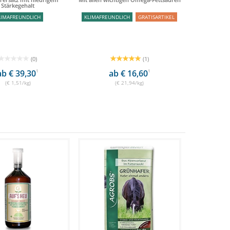
Stärkegehalt
LIMAFREUNDLICH
KLIMAFREUNDLICH
GRATISARTIKEL
(0)
(1)
ab € 39,30
1
ab € 16,60
1
(€ 1,51/kg)
(€ 21,94/kg)