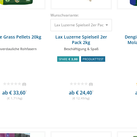
Wunschvariante:
Lax Luzerne Spielseil 2er Pack 2kg Beschäftigun
e Grass Pellets 20kg
Lax Luzerne Spielseil 2er
Dengi
Pack 2kg
Mola
verdauliche Rohfasern
Beschäftigung & Spaß
SPARE
€ 3,00
PRODUKTTEST
(0)
(0)
ab € 33,60
1
ab € 24,40
1
(€ 1,71/kg)
(€ 12,49/kg)