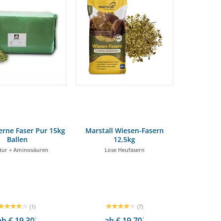
erne Faser Pur 15kg
Marstall Wiesen-Fasern
Ballen
12,5kg
ktur + Aminosäuren
Lose Heufasern
(1)
(7)
ab € 19,30
1
ab € 19,70
1