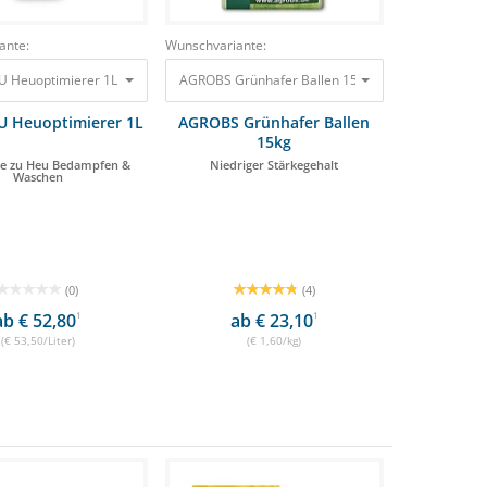
ante:
Wunschvariante:
U Heuoptimierer 1L Alternative zu Heu Bedampfen & Waschen 53,50 €
 €
AGROBS Grünhafer Ballen 15kg Niedriger Stärkege
U Heuoptimierer 1L
AGROBS Grünhafer Ballen
15kg
ive zu Heu Bedampfen &
Niedriger Stärkegehalt
Waschen
(0)
(4)
ab € 52,80
1
ab € 23,10
1
(€ 53,50/Liter)
(€ 1,60/kg)