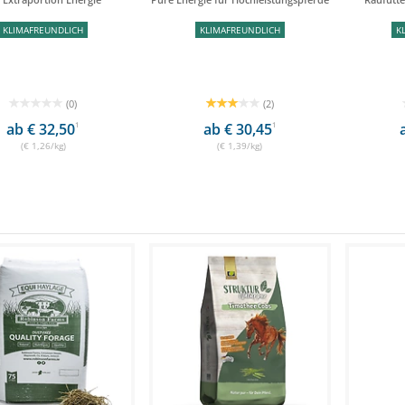
KLIMAFREUNDLICH
KLIMAFREUNDLICH
K
(0)
(2)
ab € 32,50
1
ab € 30,45
1
(€ 1,26/kg)
(€ 1,39/kg)