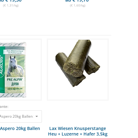
(€ 1,31/kg)
(€ 1,60/kg)
ante:
spero 20kg Ballen Staubfrei 25,90 €
Aspero 20kg Ballen
Lax Wiesen Knusperstange
Heu + Luzerne + Hafer 3,5kg