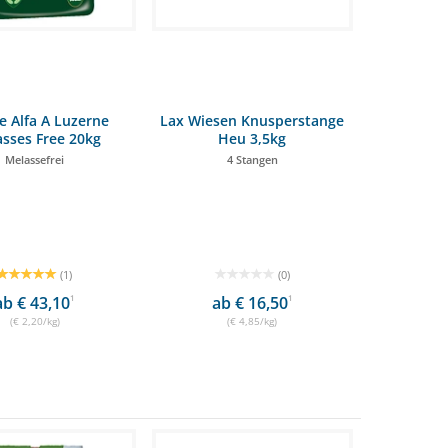
g & Spaß 24,98 €
e Alfa A Luzerne
Lax Wiesen Knusperstange
sses Free 20kg
Heu 3,5kg
Melassefrei
4 Stangen
(1)
(0)
ab € 43,10
1
ab € 16,50
1
(€ 2,20/kg)
(€ 4,85/kg)