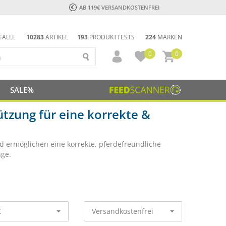
AB 119€ VERSANDKOSTENFREI
FÄLLE
10283
ARTIKEL
193
PRODUKTTESTS
224
MARKEN
0
0
SALE%
ützung für eine korrekte &
nd ermöglichen eine korrekte, pferdefreundliche
nge.
€
Versandkostenfrei