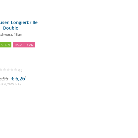
,00 €
sen Longierbrille
Double
schwarz, 18cm
PCHEN
RABATT
10%
(0)
6,95
€ 6,26
1
(€ 6,26/Stück)