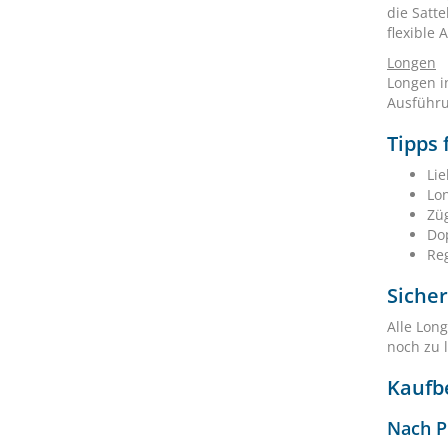
die Satt
flexible 
Longen
Longen i
Ausführu
Tipps 
Li
Lon
Zü
Dop
Re
Sicher
Alle Lon
noch zu l
Kaufbe
Nach P