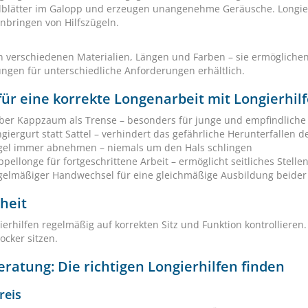
elblätter im Galopp und erzeugen unangenehme Geräusche. Longi
Anbringen von Hilfszügeln.
n verschiedenen Materialien, Längen und Farben – sie ermöglichen
ngen für unterschiedliche Anforderungen erhältlich.
für eine korrekte Longenarbeit mit Longierhil
eber Kappzaum als Trense – besonders für junge und empfindliche
giergurt statt Sattel – verhindert das gefährliche Herunterfallen d
gel immer abnehmen – niemals um den Hals schlingen
pellonge für fortgeschrittene Arbeit – ermöglicht seitliches Stell
gelmäßiger Handwechsel für eine gleichmäßige Ausbildung beider
heit
gierhilfen regelmäßig auf korrekten Sitz und Funktion kontrolliere
ocker sitzen.
ratung: Die richtigen Longierhilfen finden
reis