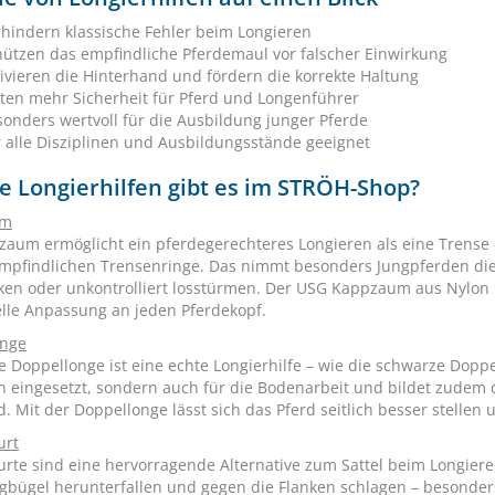
rhindern klassische Fehler beim Longieren
hützen das empfindliche Pferdemaul vor falscher Einwirkung
ivieren die Hinterhand und fördern die korrekte Haltung
eten mehr Sicherheit für Pferd und Longenführer
onders wertvoll für die Ausbildung junger Pferde
 alle Disziplinen und Ausbildungsstände geeignet
e Longierhilfen gibt es im STRÖH-Shop?
um
zaum ermöglicht ein pferdegerechteres Longieren als eine Trense 
empfindlichen Trensenringe. Das nimmt besonders Jungpferden die 
ken oder unkontrolliert losstürmen. Der USG Kappzaum aus Nylon b
elle Anpassung an jeden Pferdekopf.
onge
e Doppellonge ist eine echte Longierhilfe – wie die schwarze Dop
n eingesetzt, sondern auch für die Bodenarbeit und bildet zudem
. Mit der Doppellonge lässt sich das Pferd seitlich besser stellen
urt
urte sind eine hervorragende Alternative zum Sattel beim Longiere
igbügel herunterfallen und gegen die Flanken schlagen – besonders