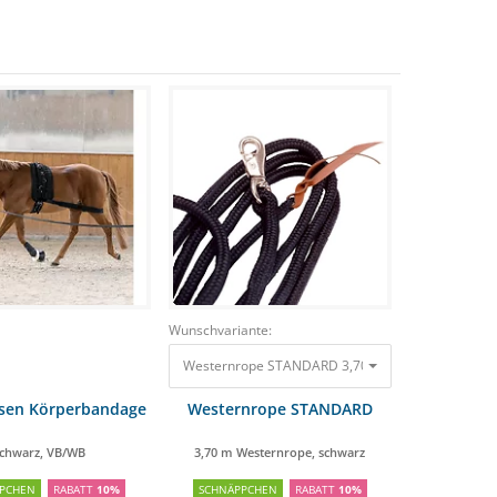
Wunschvariante:
Westernrope STANDARD 3,70 m Westernrope, sc
sen Körperbandage
Westernrope STANDARD
chwarz, VB/WB
3,70 m Westernrope, schwarz
PCHEN
RABATT
10%
SCHNÄPPCHEN
RABATT
10%