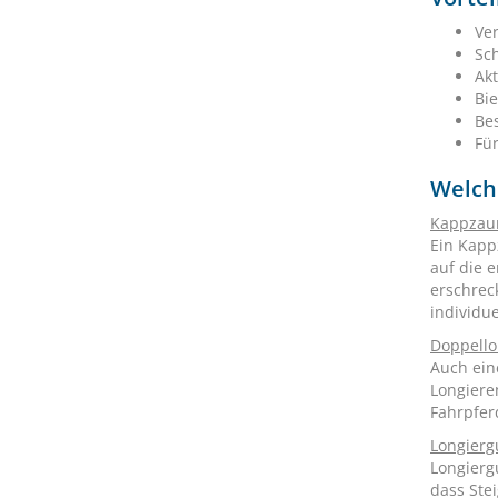
Ve
Sc
Akt
Bi
Bes
Für
Welch
Kappza
Ein Kapp
auf die 
erschrec
individu
Doppell
Auch ein
Longiere
Fahrpferd
Longierg
Longierg
dass Ste