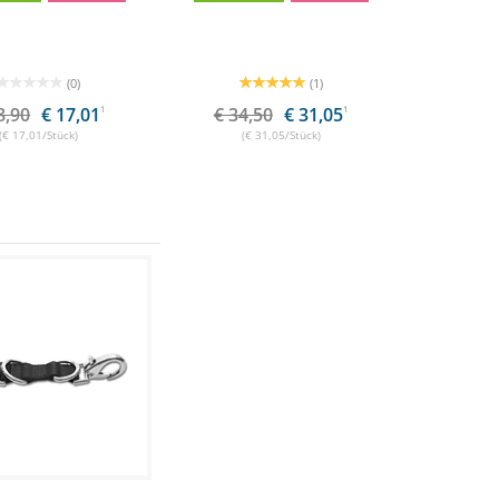
(0)
(1)
8,90
€ 17,01
1
€ 34,50
€ 31,05
1
(€ 17,01/Stück)
(€ 31,05/Stück)