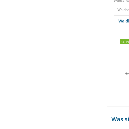
Wunschva
Waldha
Waldh
SCH
€
Was si