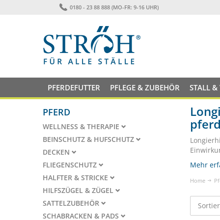
0180 - 23 88 888 (MO-FR: 9-16 UHR)
PFERDEFUTTER
PFLEGE & ZUBEHÖR
STALL &
Longi
PFERD
pfer
WELLNESS & THERAPIE
BEINSCHUTZ & HUFSCHUTZ
Longierh
Einwirku
DECKEN
FLIEGENSCHUTZ
Mehr erf
HALFTER & STRICKE
Home
Pf
HILFSZÜGEL & ZÜGEL
SATTELZUBEHÖR
Sortie
SCHABRACKEN & PADS