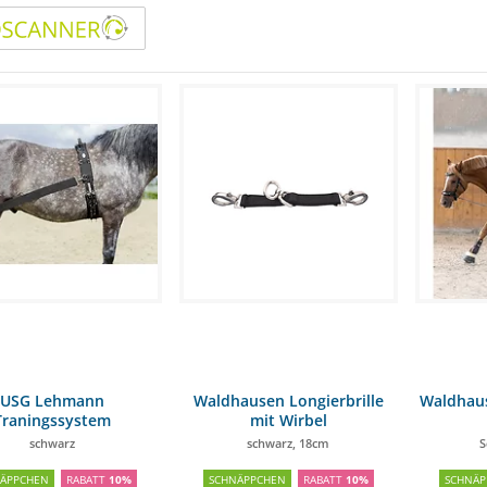
USG Lehmann
Waldhausen Longierbrille
Waldhau
Traningssystem
mit Wirbel
schwarz
schwarz, 18cm
S
NÄPPCHEN
RABATT
10%
SCHNÄPPCHEN
RABATT
10%
SCHNÄP