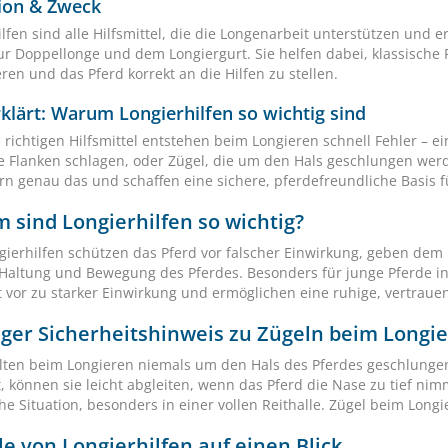
tion & Zweck
ilfen sind alle Hilfsmittel, die die Longenarbeit unterstützen und
zur Doppellonge und dem Longiergurt. Sie helfen dabei, klassische
eren und das Pferd korrekt an die Hilfen zu stellen.
klärt: Warum Longierhilfen so wichtig sind
richtigen Hilfsmittel entstehen beim Longieren schnell Fehler – ei
e Flanken schlagen, oder Zügel, die um den Hals geschlungen werd
rn genau das und schaffen eine sichere, pferdefreundliche Basis f
sind Longierhilfen so wichtig?
gierhilfen schützen das Pferd vor falscher Einwirkung, geben dem
 Haltung und Bewegung des Pferdes. Besonders für junge Pferde in
t vor zu starker Einwirkung und ermöglichen eine ruhige, vertrauen
iger Sicherheitshinweis zu Zügeln beim Longi
llten beim Longieren niemals um den Hals des Pferdes geschlungen
, können sie leicht abgleiten, wenn das Pferd die Nase zu tief nim
che Situation, besonders in einer vollen Reithalle. Zügel beim Lo
le von Longierhilfen auf einen Blick