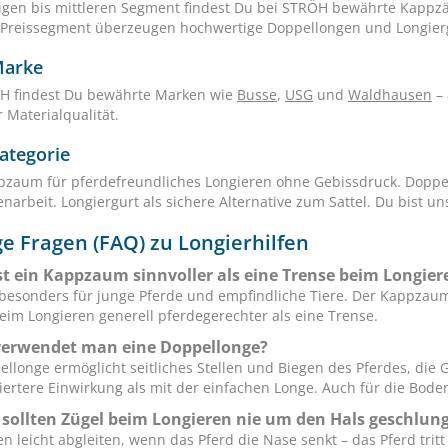
igen bis mittleren Segment findest Du bei STRÖH bewährte Kappzäu
Preissegment überzeugen hochwertige Doppellongen und Longier
Marke
H findest Du bewährte Marken wie
Busse
,
USG
und
Waldhausen
– 
 Materialqualität.
ategorie
zaum für pferdefreundliches Longieren ohne Gebissdruck. Doppel
narbeit. Longiergurt als sichere Alternative zum Sattel. Du bist u
e Fragen (FAQ) zu Longierhilfen
t ein Kappzaum sinnvoller als eine Trense beim Longier
besonders für junge Pferde und empfindliche Tiere. Der Kappzaum
beim Longieren generell pferdegerechter als eine Trense.
verwendet man eine Doppellonge?
ellonge ermöglicht seitliches Stellen und Biegen des Pferdes, die
ziertere Einwirkung als mit der einfachen Longe. Auch für die Bode
ollten Zügel beim Longieren nie um den Hals geschlun
n leicht abgleiten, wenn das Pferd die Nase senkt – das Pferd tritt 