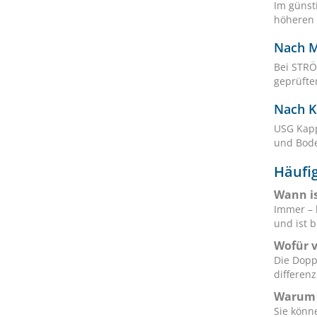
Im günst
höheren 
Nach 
Bei STRÖ
geprüfter
Nach K
USG Kapp
und Bode
Häufig
Wann is
Immer – 
und ist 
Wofür 
Die Dopp
differen
Warum s
Sie könne