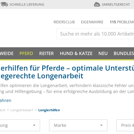
SCHNELLE LIEFERUNG
UMWELTGERECHT
RIDERSCLUB
EIGENMARKE
115
PROBLEM
 WEIDE
PFERD
REITER
HUND & KATZE
NEU
BUNDLES
erhilfen für Pferde – optimale Unterst
degerechte Longenarbeit
ilfen optimieren die Longenarbeit, verhindern klassische Fehler u
ng und Hilfengebung – für eine erfolgreiche Ausbildung an der Lo
ahren
erd
Longierbedarf
Longierhilfen
rung
Marke
Preis 