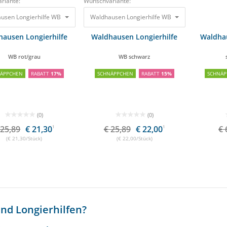
riante:
Wunschvariante:
usen Longierhilfe WB rot/grau
25,89 €
Waldhausen Longierhilfe WB schwarz
21,30 €
25,89 €
22
ausen Longierhilfe
Waldhausen Longierhilfe
Waldhau
WB rot/grau
WB schwarz
NÄPPCHEN
RABATT
17%
SCHNÄPPCHEN
RABATT
15%
SCHNÄP
(0)
(0)
 25,89
€ 21,30
1
€ 25,89
€ 22,00
1
€ 
(€ 21,30/Stück)
(€ 22,00/Stück)
nd Longierhilfen?