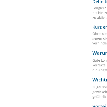
Defini
Longierh
bis hin 
zu aktivi
Kurz er
Ohne die 
gegen di
verhinde
Warum 
Gute Lon
korrekte
die Angs
Wicht
Zügel so
gewickelt
gefährli
Vortei