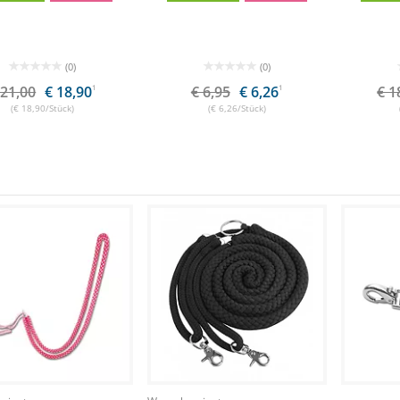
(0)
(0)
 21,00
€ 18,90
1
€ 6,95
€ 6,26
1
€ 1
(€ 18,90/Stück)
(€ 6,26/Stück)