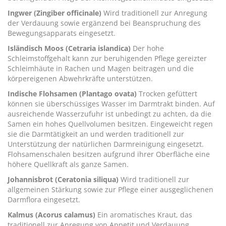
Ingwer (Zingiber officinale)
Wird traditionell zur Anregung
der Verdauung sowie ergänzend bei Beanspruchung des
Bewegungsapparats eingesetzt.
Isländisch Moos (Cetraria islandica)
Der hohe
Schleimstoffgehalt kann zur beruhigenden Pflege gereizter
Schleimhäute in Rachen und Magen beitragen und die
körpereigenen Abwehrkräfte unterstützen.
Indische Flohsamen (Plantago ovata)
Trocken gefüttert
können sie überschüssiges Wasser im Darmtrakt binden. Auf
ausreichende Wasserzufuhr ist unbedingt zu achten, da die
Samen ein hohes Quellvolumen besitzen. Eingeweicht regen
sie die Darmtätigkeit an und werden traditionell zur
Unterstützung der natürlichen Darmreinigung eingesetzt.
Flohsamenschalen besitzen aufgrund ihrer Oberfläche eine
höhere Quellkraft als ganze Samen.
Johannisbrot (Ceratonia siliqua)
Wird traditionell zur
allgemeinen Stärkung sowie zur Pflege einer ausgeglichenen
Darmflora eingesetzt.
Kalmus (Acorus calamus)
Ein aromatisches Kraut, das
traditionell zur Anregung von Appetit und Verdauung