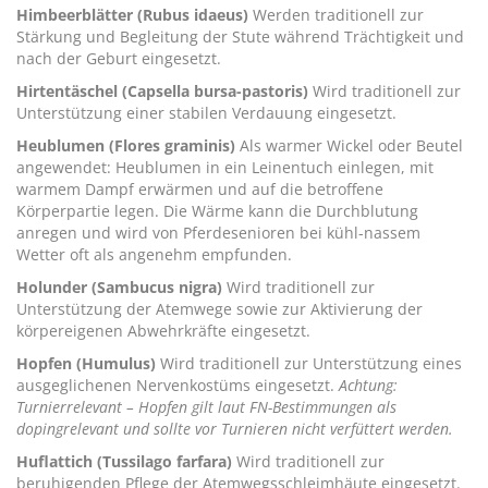
Himbeerblätter (Rubus idaeus)
Werden traditionell zur
Stärkung und Begleitung der Stute während Trächtigkeit und
nach der Geburt eingesetzt.
Hirtentäschel (Capsella bursa-pastoris)
Wird traditionell zur
Unterstützung einer stabilen Verdauung eingesetzt.
Heublumen (Flores graminis)
Als warmer Wickel oder Beutel
angewendet: Heublumen in ein Leinentuch einlegen, mit
warmem Dampf erwärmen und auf die betroffene
Körperpartie legen. Die Wärme kann die Durchblutung
anregen und wird von Pferdesenioren bei kühl-nassem
Wetter oft als angenehm empfunden.
Holunder (Sambucus nigra)
Wird traditionell zur
Unterstützung der Atemwege sowie zur Aktivierung der
körpereigenen Abwehrkräfte eingesetzt.
Hopfen (Humulus)
Wird traditionell zur Unterstützung eines
ausgeglichenen Nervenkostüms eingesetzt.
Achtung:
Turnierrelevant – Hopfen gilt laut FN-Bestimmungen als
dopingrelevant und sollte vor Turnieren nicht verfüttert werden.
Huflattich (Tussilago farfara)
Wird traditionell zur
beruhigenden Pflege der Atemwegsschleimhäute eingesetzt.