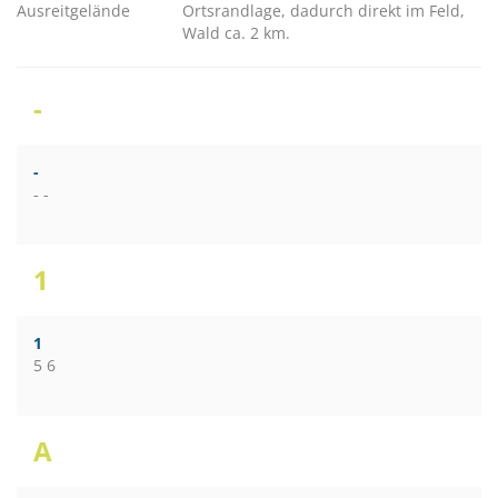
Ausreitgelände
Ortsrandlage, dadurch direkt im Feld,
Wald ca. 2 km.
-
-
- -
1
1
5 6
A