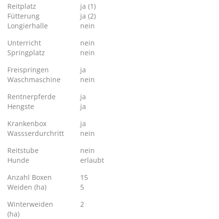
Reitplatz
ja (1)
Fütterung
ja (2)
Longierhalle
nein
Unterricht
nein
Springplatz
nein
Freispringen
ja
Waschmaschine
nein
Rentnerpferde
ja
Hengste
ja
Krankenbox
ja
Wassserdurchritt
nein
Reitstube
nein
Hunde
erlaubt
Anzahl Boxen
15
Weiden (ha)
5
Winterweiden
2
(ha)