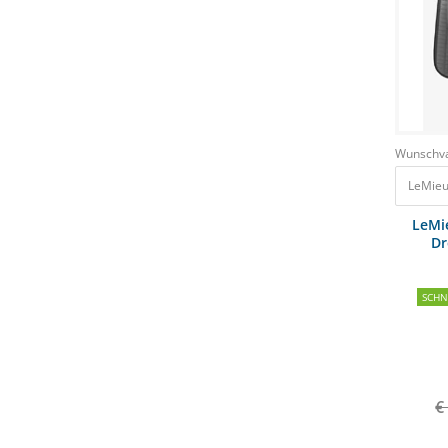
Wunschva
LeMieu
LeMi
Dr
SCH
€