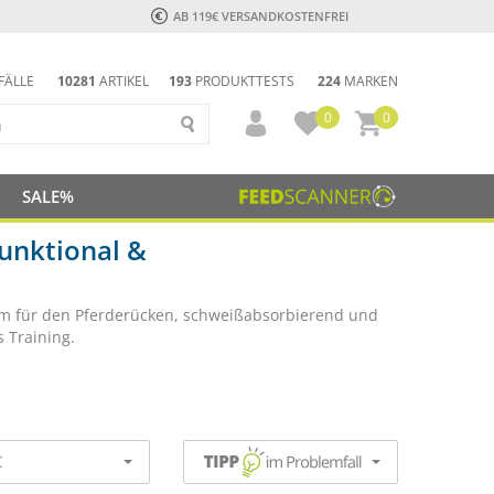
AB 119€ VERSANDKOSTENFREI
FÄLLE
10281
ARTIKEL
193
PRODUKTTESTS
224
MARKEN
0
0
SALE%
unktional &
m für den Pferderücken, schweißabsorbierend und
s Training.
€