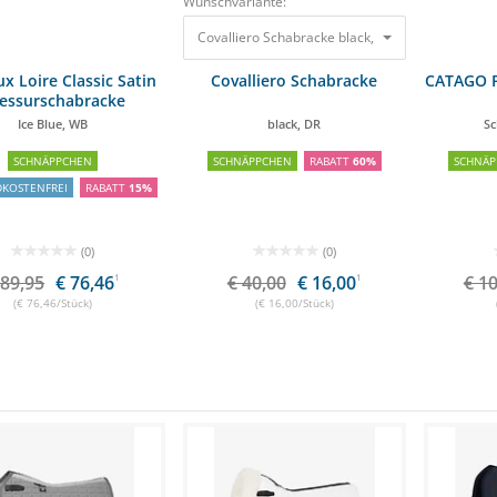
Wunschvariante:
Covalliero Schabracke black, DR
40,00 €
16,00 €
x Loire Classic Satin
Covalliero Schabracke
CATAGO F
essurschabracke
Ice Blue, WB
black, DR
Sc
SCHNÄPPCHEN
SCHNÄPPCHEN
RABATT
60%
SCHNÄP
DKOSTENFREI
RABATT
15%
(0)
(0)
 89,95
€ 76,46
1
€ 40,00
€ 16,00
1
€ 1
(€ 76,46/Stück)
(€ 16,00/Stück)