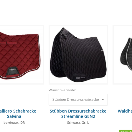
Wunschvariante:
Stübben Dressurschabracke Streamline GEN2 Sch
alliero Schabracke
Stübben Dressurschabracke
Waldha
Salvina
Streamline GEN2
bordeaux, DR
Schwarz, Gr. L