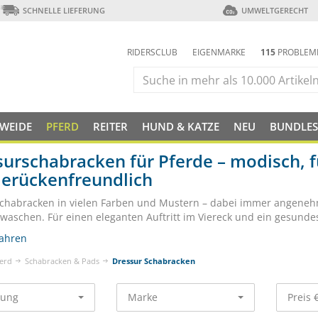
SCHNELLE LIEFERUNG
UMWELTGERECHT
RIDERSCLUB
EIGENMARKE
115
PROBLEM
 WEIDE
PFERD
REITER
HUND & KATZE
NEU
BUNDLES
urschabracken für Pferde – modisch, f
derückenfreundlich
chabracken in vielen Farben und Mustern – dabei immer angeneh
u waschen. Für einen eleganten Auftritt im Viereck und ein gesunde
ahren
erd
Schabracken & Pads
Dressur Schabracken
rung
Marke
Preis 