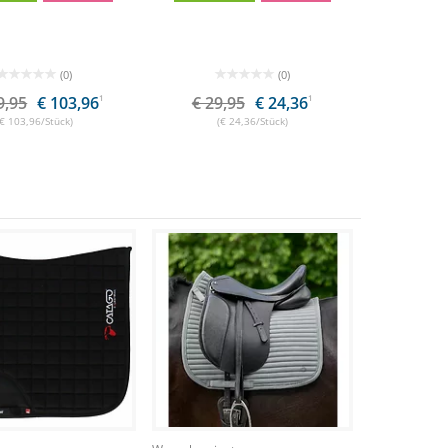
(0)
(0)
9,95
€ 103,96
1
€ 29,95
€ 24,36
1
(€ 103,96/Stück)
(€ 24,36/Stück)