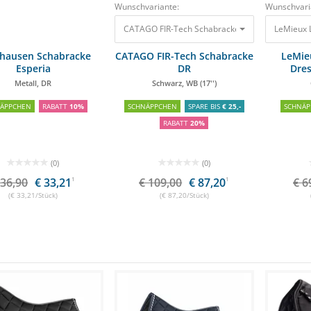
Wunschvariante:
Wunschvari
CATAGO FIR-Tech Schabracke DR Schwarz, WB (1
LeMieux 
hausen Schabracke
CATAGO FIR-Tech Schabracke
LeMie
Esperia
DR
Dre
Metall, DR
Schwarz, WB (17'')
NÄPPCHEN
RABATT
10%
SCHNÄPPCHEN
SPARE BIS
€ 25,-
SCHNÄP
RABATT
20%
(0)
(0)
 36,90
€ 33,21
1
€ 109,00
€ 87,20
1
€ 6
(€ 33,21/Stück)
(€ 87,20/Stück)