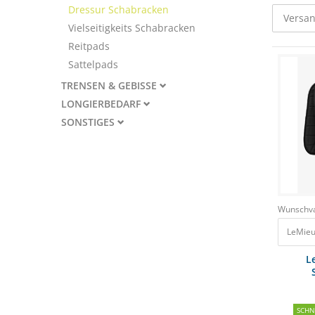
Dressur Schabracken
Versan
Vielseitigkeits Schabracken
Reitpads
Sattelpads
TRENSEN & GEBISSE
LONGIERBEDARF
SONSTIGES
Wunschva
LeMieu
L
Dr
SCH