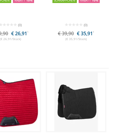
PCHEN
RABATT
10%
SCHNÄPPCHEN
RABATT
10%
(0)
(0)
9,90
€ 26,91
1
€ 39,90
€ 35,91
1
(€ 26,91/Stück)
(€ 35,91/Stück)