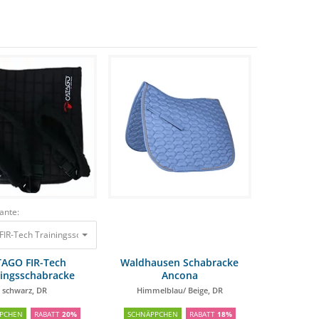
ante:
IR-Tech Trainingsschabracke schwarz, DR
29,90 €
25,01 €
129,95 €
103,96 €
AGO FIR-Tech
Waldhausen Schabracke
ningsschabracke
Ancona
schwarz, DR
Himmelblau/ Beige, DR
PCHEN
RABATT
20%
SCHNÄPPCHEN
RABATT
18%