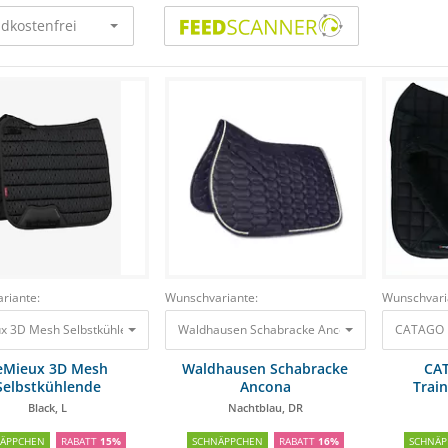
dkostenfrei
riante:
Wunschvariante:
Wunschvari
x 3D Mesh Selbstkühlende Dressurschabracke Black, L
Waldhausen Schabracke Ancona Nachtblau, DR
92,45 €
78,58 €
CATAGO F
eMieux 3D Mesh
Waldhausen Schabracke
CAT
Selbstkühlende
Ancona
Trai
essurschabracke
Black, L
Nachtblau, DR
NÄPPCHEN
RABATT
15%
SCHNÄPPCHEN
RABATT
16%
SCHNÄP