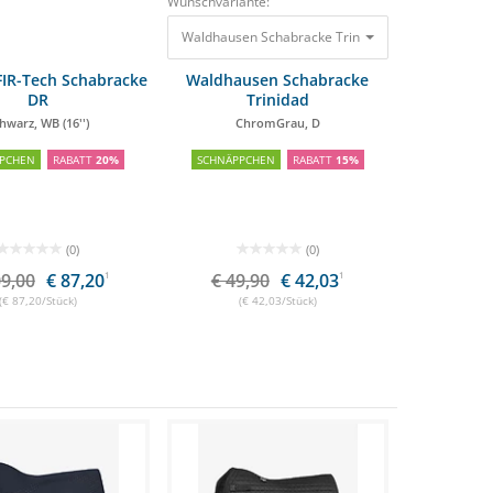
Wunschvariante:
Waldhausen Schabracke Trinidad ChromGrau, D
4
IR-Tech Schabracke
Waldhausen Schabracke
DR
Trinidad
hwarz, WB (16'')
ChromGrau, D
PCHEN
RABATT
20%
SCHNÄPPCHEN
RABATT
15%
(0)
(0)
09,00
€ 87,20
1
€ 49,90
€ 42,03
1
(€ 87,20/Stück)
(€ 42,03/Stück)