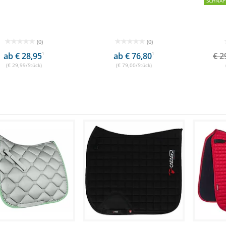
SCHNÄP
(0)
(0)
ab € 28,95
1
ab € 76,80
1
€ 2
(€ 29,99/Stück)
(€ 79,00/Stück)