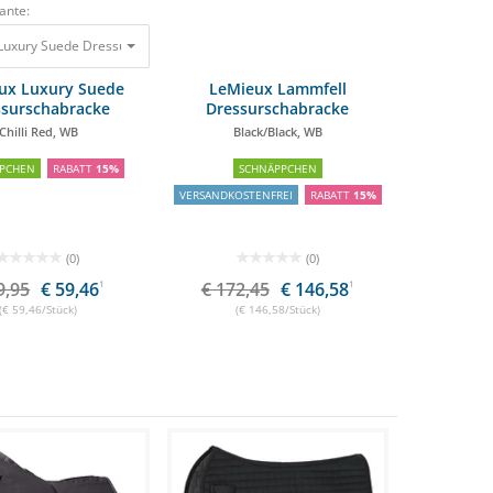
ante:
7'')
Luxury Suede Dressurschabracke Chilli Red, WB
109,00 €
87,20 €
69,95 €
59,46 €
ux Luxury Suede
LeMieux Lammfell
ssurschabracke
Dressurschabracke
Chilli Red, WB
Black/Black, WB
PCHEN
RABATT
15%
SCHNÄPPCHEN
VERSANDKOSTENFREI
RABATT
15%
(0)
(0)
9,95
€ 59,46
1
€ 172,45
€ 146,58
1
(€ 59,46/Stück)
(€ 146,58/Stück)