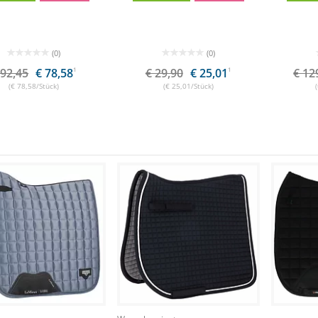
(0)
(0)
 92,45
€ 78,58
1
€ 29,90
€ 25,01
1
€ 12
(€ 78,58/Stück)
(€ 25,01/Stück)