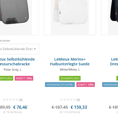
riante:
x Selbstkühlende Dressurschabracke Polar Grey, L
89,95 €
76,46 €
eux Selbstkühlende
LeMieux Merino+
LeM
essurschabracke
Halbunterlegte Suede
Dre
Dressurschabracke
Polar Grey, L
White/White, L
NÄPPCHEN
RABATT
15%
SCHNÄPPCHEN
VERSANDKOSTENFREI
RABATT
15%
VERSANDKO
(0)
(0)
 89,95
€ 76,46
1
€ 187,45
€ 159,33
1
€ 18
(€ 76,46/Stück)
(€ 159,33/Stück)