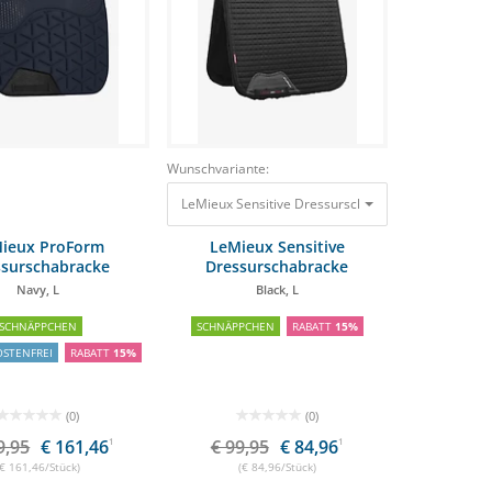
Wunschvariante:
LeMieux Sensitive Dressurschabracke Black, L
99,9
ieux ProForm
LeMieux Sensitive
ssurschabracke
Dressurschabracke
Navy, L
Black, L
SCHNÄPPCHEN
SCHNÄPPCHEN
RABATT
15%
STENFREI
RABATT
15%
(0)
(0)
9,95
€ 161,46
1
€ 99,95
€ 84,96
1
(€ 161,46/Stück)
(€ 84,96/Stück)