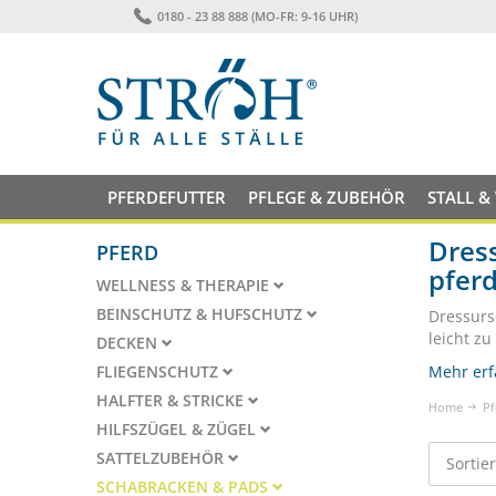
0180 - 23 88 888 (MO-FR: 9-16 UHR)
PFERDEFUTTER
PFLEGE & ZUBEHÖR
STALL &
Dress
PFERD
pfer
WELLNESS & THERAPIE
BEINSCHUTZ & HUFSCHUTZ
Dressurs
leicht z
DECKEN
FLIEGENSCHUTZ
Mehr erf
HALFTER & STRICKE
Home
Pf
HILFSZÜGEL & ZÜGEL
SATTELZUBEHÖR
Sortie
SCHABRACKEN & PADS