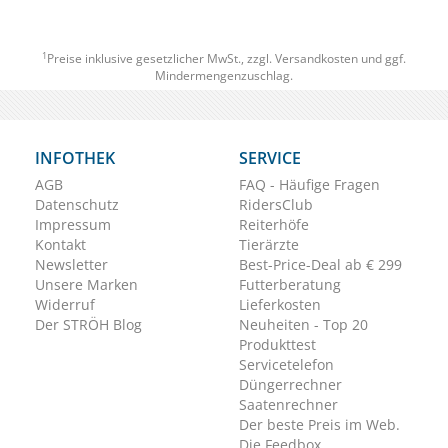
1
Preise inklusive gesetzlicher MwSt., zzgl.
Versandkosten
und ggf.
Mindermengenzuschlag.
INFOTHEK
SERVICE
AGB
FAQ - Häufige Fragen
Datenschutz
RidersClub
Impressum
Reiterhöfe
Kontakt
Tierärzte
Newsletter
Best-Price-Deal ab € 299
Unsere Marken
Futterberatung
Widerruf
Lieferkosten
Der STRÖH Blog
Neuheiten - Top 20
Produkttest
Servicetelefon
Düngerrechner
Saatenrechner
Der beste Preis im Web.
Die Feedbox.