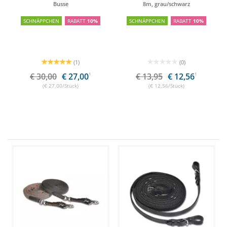
Busse
8m, grau/schwarz
SCHNÄPPCHEN
RABATT
10%
SCHNÄPPCHEN
RABATT
10%
(1)
(0)
€ 30,00
€ 27,00
1
€ 13,95
€ 12,56
1
(€ 27,00/Stück)
(€ 12,56/Stück)