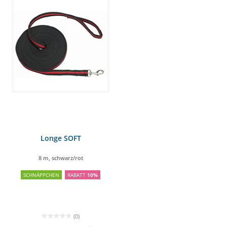
Longe SOFT
8 m, schwarz/rot
SCHNÄPPCHEN
RABATT
10%
(0)