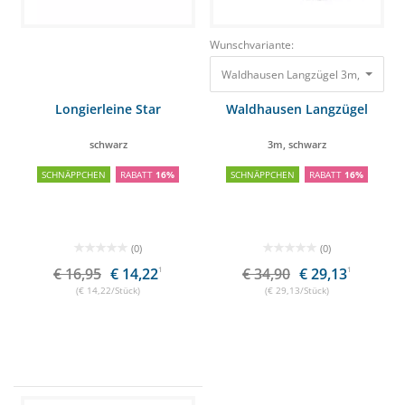
Wunschvariante:
Waldhausen Langzügel 3m, schwar
Longierleine Star
Waldhausen Langzügel
schwarz
3m, schwarz
SCHNÄPPCHEN
RABATT
16%
SCHNÄPPCHEN
RABATT
16%
(0)
(0)
€ 16,95
€ 14,22
1
€ 34,90
€ 29,13
1
(€ 14,22/Stück)
(€ 29,13/Stück)