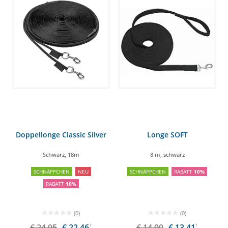
Doppellonge Classic Silver
Longe SOFT
Schwarz, 18m
8 m, schwarz
SCHNÄPPCHEN
NEU
SCHNÄPPCHEN
RABATT
10%
RABATT
10%
(0)
(0)
€ 24,95
€ 22,46
1
€ 14,90
€ 13,41
1