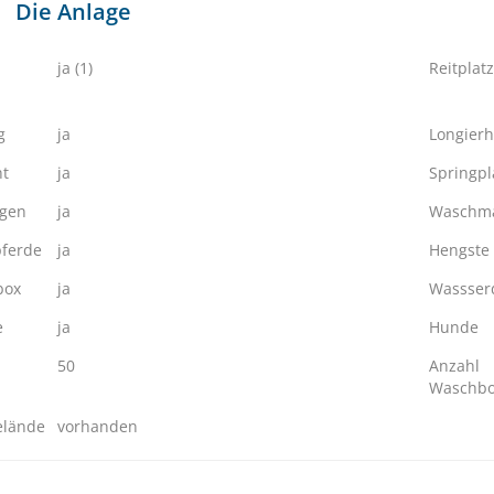
Die Anlage
ja (1)
Reitplatz
g
ja
Longierh
ht
ja
Springpl
ngen
ja
Waschma
ferde
ja
Hengste
box
ja
Wassserd
e
ja
Hunde
50
Anzahl
Waschb
elände
vorhanden