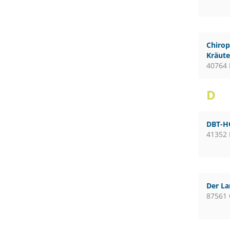
Chirop
Kräute
40764 
D
DBT-H
41352
Der L
87561 