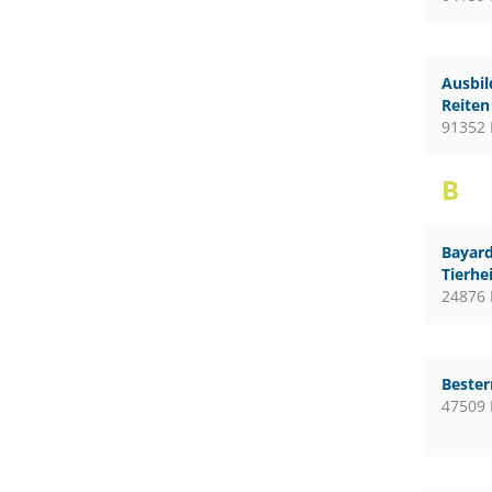
Ausbil
Reiten
91352 
B
Bayard
Tierhe
24876 
Bester
47509 