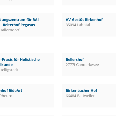
dungszentrum für RAI-
AV-Gestüt Birkenhof
 - Reiterhof Pegasus
35094 Lahntal
Hallerndorf
-Praxis für Holistische
Bellershof
ilkunde
2777i Ganderkesee
Holligstedt
nhof RideArt
Birkenbacher Hof
Rheurdt
66484 Battweiler