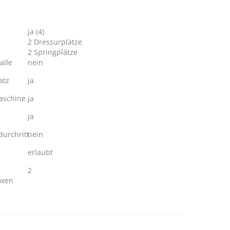
ja (4)
2 Dressurplätze
2 Springplätze
alle
nein
atz
ja
schine
ja
ja
urchritt
nein
erlaubt
2
oxen