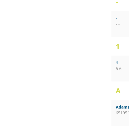
-
-
- -
1
1
5 6
A
Adams
65195