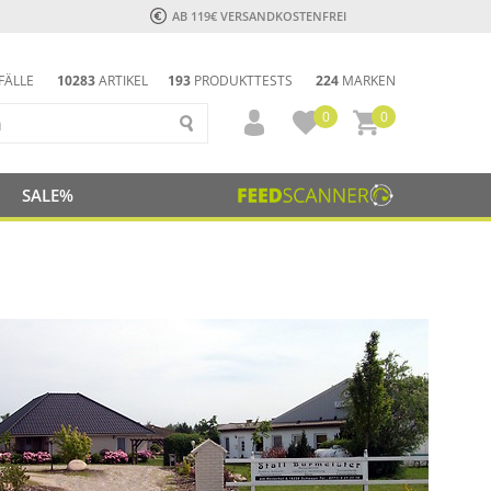
AB 119€ VERSANDKOSTENFREI
FÄLLE
10283
ARTIKEL
193
PRODUKTTESTS
224
MARKEN
0
0
SALE%