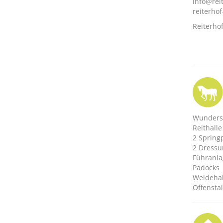
info@rei
reiterho
Reiterho
Wundersc
Reithalle
2 Spring
2 Dressu
Führanla
Padocks
Weideha
Offensta