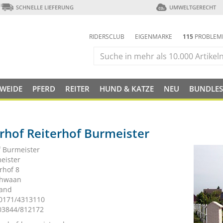
SCHNELLE LIEFERUNG
UMWELTGERECHT
RIDERSCLUB
EIGENMARKE
115
PROBLEM
 WEIDE
PFERD
REITER
HUND & KATZE
NEU
BUNDLES
rhof Reiterhof Burmeister
f Burmeister
eister
rhof 8
chwaan
land
 0171/4313110
 03844/812172