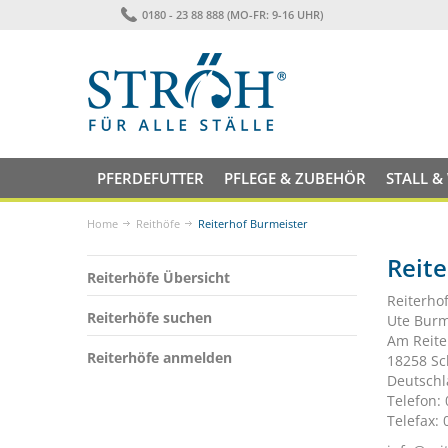
0180 - 23 88 888 (MO-FR: 9-16 UHR)
PFERDEFUTTER
PFLEGE & ZUBEHÖR
STALL &
Home
Reithöfe
Reiterhof Burmeister
Reite
Reiterhöfe Übersicht
Reiterho
Reiterhöfe suchen
Ute Burm
Am Reite
Reiterhöfe anmelden
18258 S
Deutsch
Telefon:
Telefax: