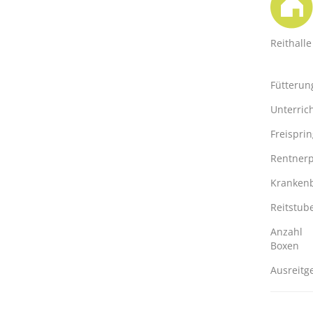
Reithalle
Fütterun
Unterric
Freispri
Rentnerp
Kranken
Reitstub
Anzahl
Boxen
Ausreitg