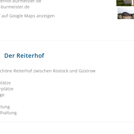
terhof-burmeister.de
f-burmeister.de
f auf Google Maps anzeigen
Der Reiterhof
höne Reiterhof zwischen Rostock und Güstrow
plätze
rplätze
ge
ltung
llhaltung