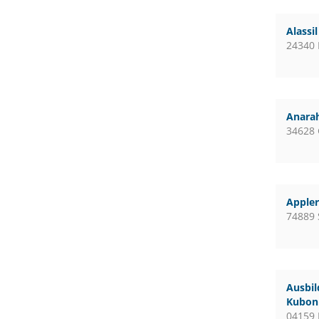
Alassi
24340 
Anara
34628
Apple
74889 
Ausbil
Kubon 
04159 