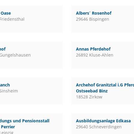
l Oase
Albers´ Rosenhof
Friedensthal
29646 Bispingen
hof
Annas Pferdehof
 Gungelshausen
26892 Kluse-Ahlen
ranch
Archehof Granitztal i.G Pfe
Sinsheim
Ostseebad Binz
18528 Zirkow
dungs und Pensionsstall
Ausbildungsanlage Edkasa
Perrier
29640 Schneverdingen
Leipzig