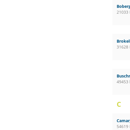
Boberg
21033
Broke
31628
Busch
49453 
C
Camar
54619 