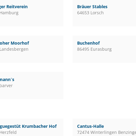
er Reitverein
Bräuer Stables
 Hamburg
64653 Lorsch
loher Moorhof
Buchenhof
 Landesbergen
86495 Eurasburg
mann´s
barver
guegestüt Krumbacher Hof
Cantus-Halle
Herzfeld
72474 Winterlingen Benzing