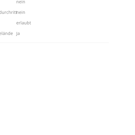
nein
urchritt
nein
erlaubt
elände
Ja