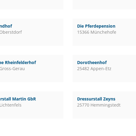
andhof
Die Pferdepension
Oberstdorf
15366 Münchehofe
e Rheinfelderhof
Dorotheenhof
Gross-Gerau
25482 Appen-Etz
rstall Martin GbR
Dressurstall Zeyns
Lichtenfels
25770 Hemmingstedt