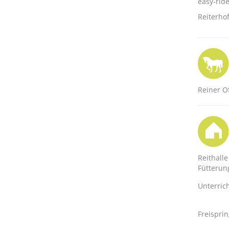
easy-rid
Reiterho
Reiner O
Reithalle
Fütterun
Unterric
Freispri