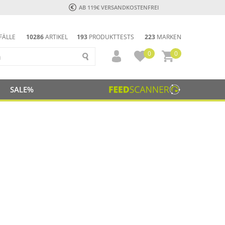
AB 119€ VERSANDKOSTENFREI
FÄLLE
10286
ARTIKEL
193
PRODUKTTESTS
223
MARKEN
0
0
SALE%