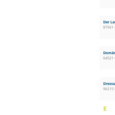
Der L
87561 
Domän
64521 
Dressu
96215 
E