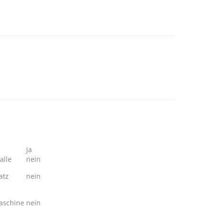
ja
alle
nein
atz
nein
schine
nein