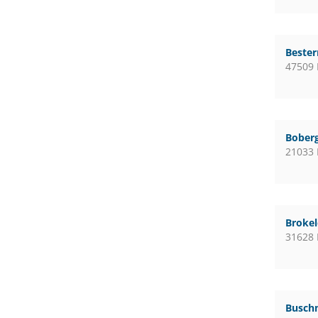
Bester
47509 
Boberg
21033
Broke
31628
Busch