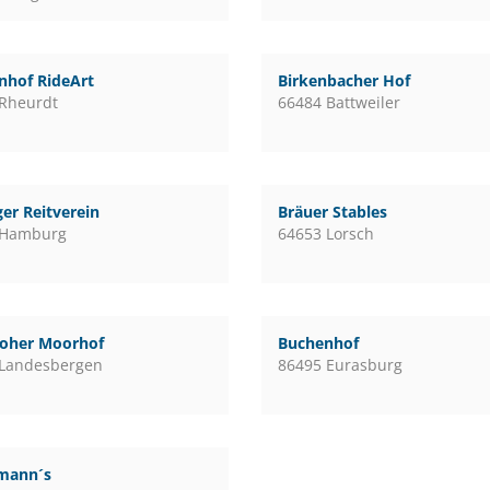
nhof RideArt
Birkenbacher Hof
Rheurdt
66484 Battweiler
er Reitverein
Bräuer Stables
 Hamburg
64653 Lorsch
loher Moorhof
Buchenhof
 Landesbergen
86495 Eurasburg
mann´s