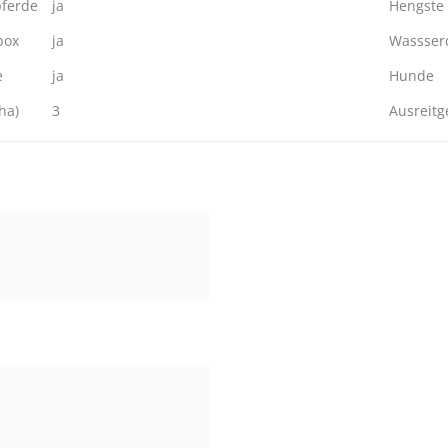
ferde
ja
Hengste
box
ja
Wassserd
e
ja
Hunde
ha)
3
Ausreitg