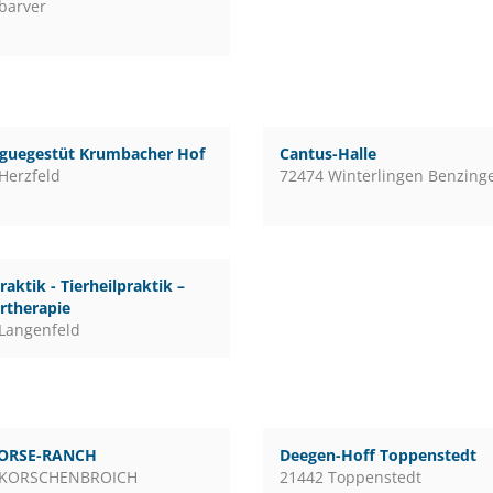
barver
guegestüt Krumbacher Hof
Cantus-Halle
Herzfeld
72474 Winterlingen Benzing
raktik - Tierheilpraktik –
rtherapie
Langenfeld
ORSE-RANCH
Deegen-Hoff Toppenstedt
 KORSCHENBROICH
21442 Toppenstedt