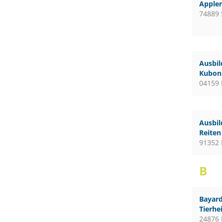
Apple
74889 
Ausbil
Kubon 
04159 
Ausbil
Reiten
91352 
B
Bayard
Tierhe
24876 