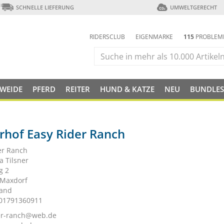
SCHNELLE LIEFERUNG
UMWELTGERECHT
RIDERSCLUB
EIGENMARKE
115
PROBLEM
 WEIDE
PFERD
REITER
HUND & KATZE
NEU
BUNDLES
rhof Easy Rider Ranch
er Ranch
a Tilsner
g 2
 Maxdorf
land
 01791360911
er-ranch@web.de