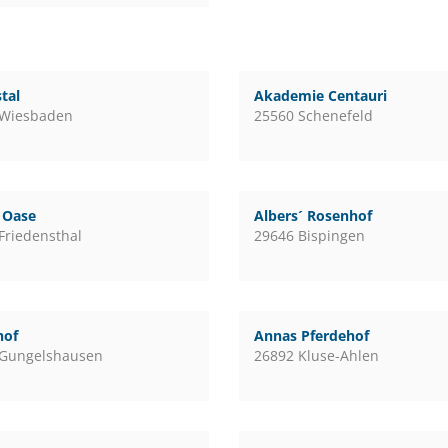
tal
Akademie Centauri
 Wiesbaden
25560 Schenefeld
l Oase
Albers´ Rosenhof
Friedensthal
29646 Bispingen
hof
Annas Pferdehof
 Gungelshausen
26892 Kluse-Ahlen