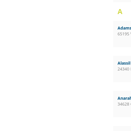
A
Adams
65195
Alassi
24340 
Anara
34628