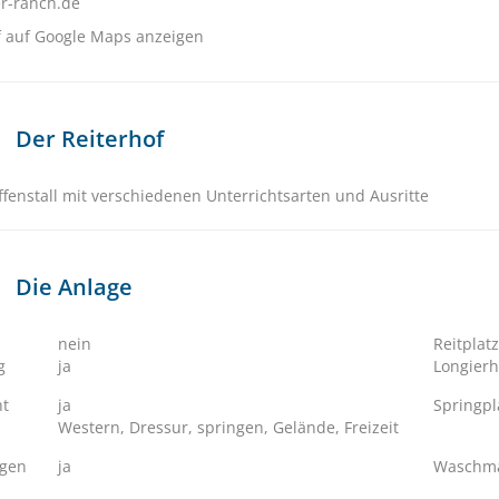
er-ranch.de
f auf Google Maps anzeigen
Der Reiterhof
ffenstall mit verschiedenen Unterrichtsarten und Ausritte
Die Anlage
nein
Reitplatz
g
ja
Longierh
ht
ja
Springpl
Western, Dressur, springen, Gelände, Freizeit
ngen
ja
Waschma