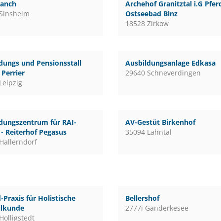
ranch
Archehof Granitztal i.G Pfe
Sinsheim
Ostseebad Binz
18528 Zirkow
dungs und Pensionsstall
Ausbildungsanlage Edkasa
Perrier
29640 Schneverdingen
Leipzig
dungszentrum für RAI-
AV-Gestüt Birkenhof
 - Reiterhof Pegasus
35094 Lahntal
Hallerndorf
-Praxis für Holistische
Bellershof
ilkunde
2777i Ganderkesee
Holligstedt