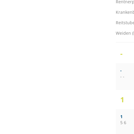
Rentnerp
Kranken
Reitstub
Weiden (
-
-
- -
1
1
5 6