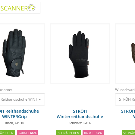
riante:
Wunschvari
Reithandschuhe WINTERGrip Black, Gr. 10
29,90 €
9,98 €
STRÖH Re
H Reithandschuhe
STRÖH
STRÖH
WINTERGrip
Winterreithandschuhe
POLAR
Black, Gr. 10
Schwarz, Gr. 6
NÄPPCHEN
RABATT
66%
SCHNÄPPCHEN
RABATT
37%
SCHNÄP