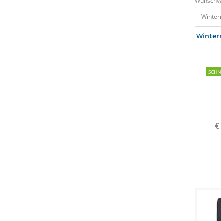
Wunschva
Winter
Winter
SCH
€