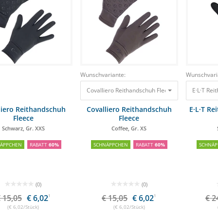
Wunschvariante:
Wunschvari
Covalliero Reithandschuh Fleece Coffee, Gr. XS
E·L·T Rei
1
liero Reithandschuh
Covalliero Reithandschuh
E·L·T Re
Fleece
Fleece
Schwarz, Gr. XXS
Coffee, Gr. XS
NÄPPCHEN
RABATT
60%
SCHNÄPPCHEN
RABATT
60%
SCHNÄP
(0)
(0)
 15,05
€ 6,02
1
€ 15,05
€ 6,02
1
€ 2
(€ 6,02/Stück)
(€ 6,02/Stück)