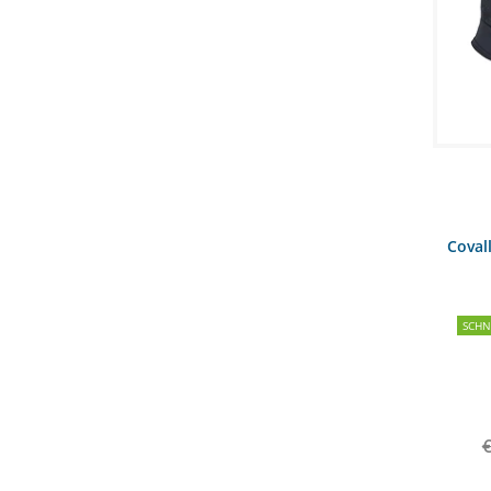
Coval
SCH
€