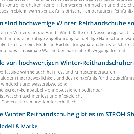
ht kontrolliert halten, feine Hilfen werden unmöglich und die Sich
eses Problem: warm genug für sibirische Temperaturen, feinfühlig
 sind hochwertige Winter-Reithandschuhe so
ten im Winter sind die Hände Wind, Kälte und Nässe ausgesetzt – gl
hilfen und eine ruhige Zügelführung sein. Billige Handschuhe wä
hkeit zu stark ein. Moderne Hochleistungsmaterialien wie Polartec
n beides – maximale Wärme bei maximaler Bewegungsfreiheit.
ile von hochwertigen Winter-Reithandschuhen 
verlässige Wärme auch bei Frost und Minustemperaturen
alt der Fingerbeweglichkeit und des Feingefühls für die Zügelfüh
t winddicht und wasserabweisend
uchscreen-kompatibel – ohne Ausziehen bedienbar
ist waschmaschinenfest und pflegeleicht
r Damen, Herren und Kinder erhältlich
e Winter-Reithandschuhe gibt es im STRÖH-S
odell & Marke