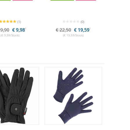
(1)
(0)
29,90
€ 9,98
1
€ 22,50
€ 19,59
1
(€ 9,98/Stück)
(€ 19,59/Stück)