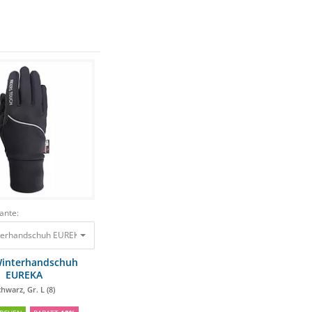
ante:
erhandschuh EUREKA Schwarz, Gr. L (8)
36,90 €
33,21 €
interhandschuh
EUREKA
chwarz, Gr. L (8)