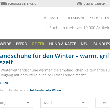
SCHNELLE LIEFERUNG
UMWELTGERECHT
RIDERSCLUB
EIGENMARKE
115
PROBLEM
 WEIDE
PFERD
REITER
HUND & KATZE
NEU
BUNDLES
andschuhe für den Winter – warm, griffi
szeit
e Winterreithandschuhe wärmen die empfindlichen Reiterhände zuv
Umgang mit dem Pferd auch bei Frost Freude macht.
ahren
iter
Handschuhe
Reithandschuhe Winter
rung
Marke
Preis 