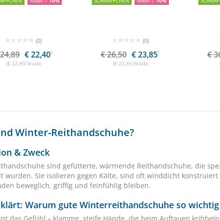
NÄPPCHEN
RABATT
10%
SCHNÄPPCHEN
RABATT
10%
SCHNÄP
(0)
(0)
 24,89
€ 22,40
1
€ 26,50
€ 23,85
1
€ 3
(€ 22,40/Stück)
(€ 23,85/Stück)
ind Winter-Reithandschuhe?
tion & Zweck
ithandschuhe sind gefütterte, wärmende Reithandschuhe, die spezi
t wurden. Sie isolieren gegen Kälte, sind oft winddicht konstruier
den beweglich, griffig und feinfühlig bleiben.
rklärt: Warum gute Winterreithandschuhe so wichtig
nnt das Gefühl – klamme, steife Hände, die beim Auftauen kribb