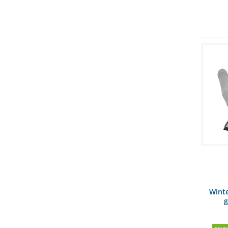
Wint
g