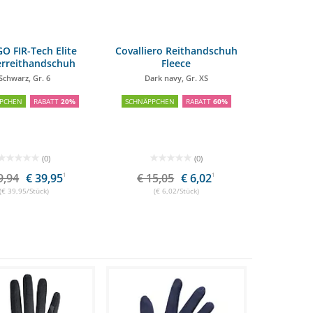
O FIR-Tech Elite
Covalliero Reithandschuh
erreithandschuh
Fleece
Schwarz, Gr. 6
Dark navy, Gr. XS
PCHEN
RABATT
20%
SCHNÄPPCHEN
RABATT
60%
(0)
(0)
9,94
€ 39,95
1
€ 15,05
€ 6,02
1
(€ 39,95/Stück)
(€ 6,02/Stück)