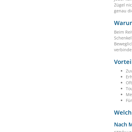
Zügel nic
genau di
Warum
Beim Rei
Schenkel
Beweglic
verbinde
Vorte
Zu
Erh
Of
To
Me
Fü
Welch
Nach M