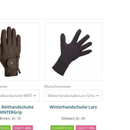
ante:
Wunschvariante:
ithandschuhe WINTERGrip Brown, Gr. 10
Winterhandschuhe Lars Schwarz, Gr. XS
29,90 €
9,98 €
22,50 €
19
 Reithandschuhe
Winterhandschuhe Lars
WINTERGrip
Brown, Gr. 10
Schwarz, Gr. XS
PCHEN
RABATT
66%
SCHNÄPPCHEN
RABATT
13%