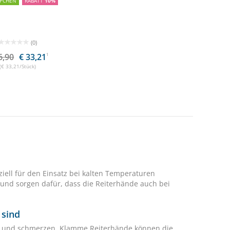
PCHEN
RABATT
10%
(0)
6,90
€ 33,21
1
(€ 33,21/Stück)
ell für den Einsatz bei kalten Temperaturen
t und sorgen dafür, dass die Reiterhände auch bei
 sind
eln und schmerzen. Klamme Reiterhände können die