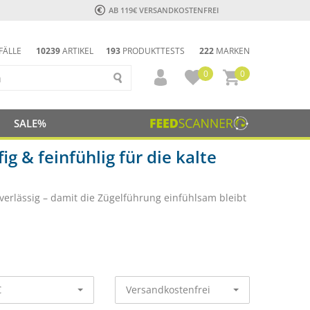
AB 119€ VERSANDKOSTENFREI
FÄLLE
10239
ARTIKEL
193
PRODUKTTESTS
222
MARKEN
0
0
SALE%
g & feinfühlig für die kalte
erlässig – damit die Zügelführung einfühlsam bleibt
€
Versandkostenfrei