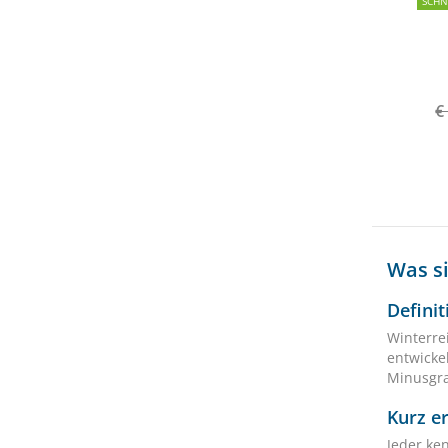
SCH
€
Was s
Defini
Winterre
entwickel
Minusgra
Kurz e
Jeder ke