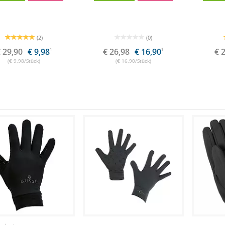
(2)
(0)
 29,90
€ 9,98
1
€ 26,98
€ 16,90
1
€ 
(€ 9,98/Stück)
(€ 16,90/Stück)