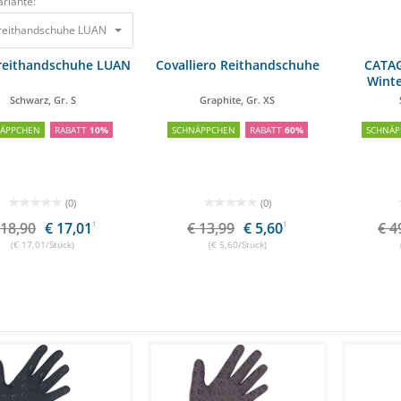
riante:
reithandschuhe LUAN Schwarz, Gr. S
18,90 €
17,01 €
reithandschuhe LUAN
Covalliero Reithandschuhe
CATAG
Wint
Schwarz, Gr. S
Graphite, Gr. XS
NÄPPCHEN
RABATT
10%
SCHNÄPPCHEN
RABATT
60%
SCHNÄP
(0)
(0)
 18,90
€ 17,01
1
€ 13,99
€ 5,60
1
€ 4
(€ 17,01/Stück)
(€ 5,60/Stück)