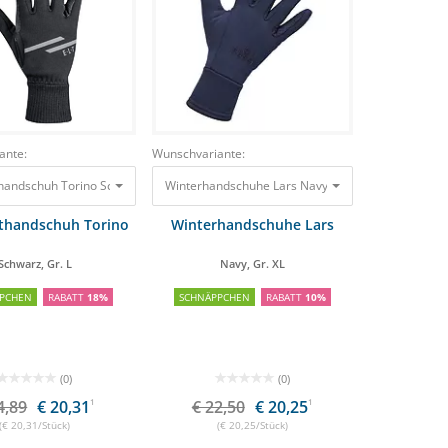
ante:
Wunschvariante:
thandschuh Torino Schwarz, Gr. L
5,05 €
6,02 €
Winterhandschuhe Lars Navy, Gr. XL
24,89 €
20,31 €
22,50 €
20,25
ithandschuh Torino
Winterhandschuhe Lars
Schwarz, Gr. L
Navy, Gr. XL
PCHEN
RABATT
18%
SCHNÄPPCHEN
RABATT
10%
(0)
(0)
4,89
€ 20,31
1
€ 22,50
€ 20,25
1
(€ 20,31/Stück)
(€ 20,25/Stück)