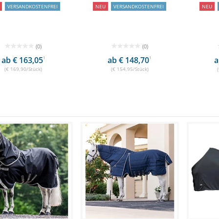
VERSANDKOSTENFREI
NEU
VERSANDKOSTENFREI
NEU
(0)
(0)
ab € 163,05
1
ab € 148,70
1
a
(€ 169,90/Stück)
(€ 154,95/Stück)