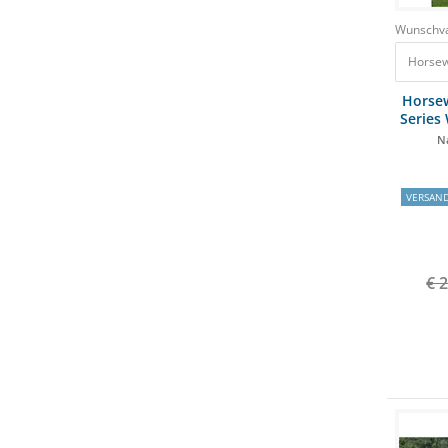
Wunschva
Horsew
Horse
Series
Na
VERSAN
€ 