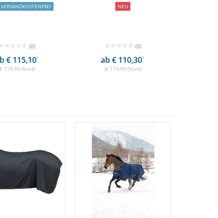
VERSANDKOSTENFREI
NEU
(0)
(0)
b € 115,10
1
ab € 110,30
1
(€ 119,95/Stück)
(€ 114,95/Stück)