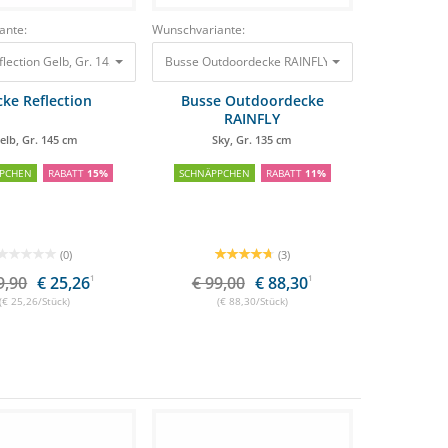
ante:
Wunschvariante:
m
m
lection Gelb, Gr. 145 cm
29,90 €
219,95 €
25,26 €
153,90 €
29,90 €
Busse Outdoordecke RAINFLY Sky, Gr. 135 cm
25,26 €
99,0
ke Reflection
Busse Outdoordecke
RAINFLY
elb, Gr. 145 cm
Sky, Gr. 135 cm
PCHEN
RABATT
15%
SCHNÄPPCHEN
RABATT
11%
(0)
(3)
9,90
€ 25,26
1
€ 99,00
€ 88,30
1
(€ 25,26/Stück)
(€ 88,30/Stück)