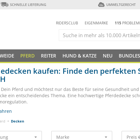
SCHNELLE LIEFERUNG
UMWELTGERECHT
RIDERSCLUB
EIGENMARKE
115
PROBLEM
 WEIDE
PFERD
REITER
HUND & KATZE
NEU
BUNDLES
edecken kaufen: Finde den perfekten S
ÖH
t Dein Pferd und möchtest nur das Beste für seine Gesundheit und 
cke ein entscheidendes Thema. Eine hochwertige Pferdedecke schüt
moregulation.
ahren
erd
Decken
rung
Marke
Preis 