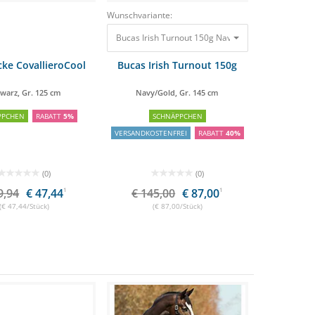
Wunschvariante:
Bucas Irish Turnout 150g Navy/Gold, Gr. 145 cm
14
ke CovallieroCool
Bucas Irish Turnout 150g
warz, Gr. 125 cm
Navy/Gold, Gr. 145 cm
PPCHEN
RABATT
5%
SCHNÄPPCHEN
VERSANDKOSTENFREI
RABATT
40%
(0)
(0)
9,94
€ 47,44
1
€ 145,00
€ 87,00
1
(€ 47,44/Stück)
(€ 87,00/Stück)