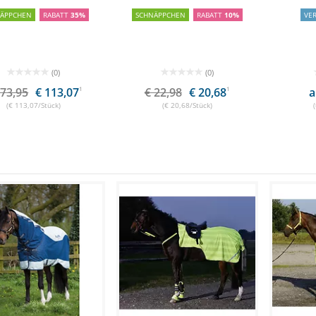
NÄPPCHEN
RABATT
35%
SCHNÄPPCHEN
RABATT
10%
VE
(0)
(0)
173,95
€ 113,07
1
€ 22,98
€ 20,68
1
a
(€ 113,07/Stück)
(€ 20,68/Stück)