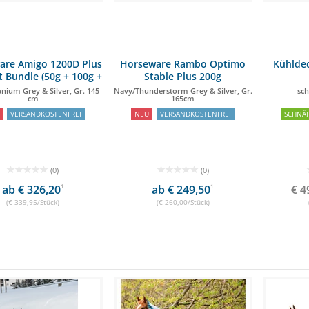
are Amigo 1200D Plus
Horseware Rambo Optimo
Kühldec
 Bundle (50g + 100g +
Stable Plus 200g
200g)
anium Grey & Silver, Gr. 145
Navy/Thunderstorm Grey & Silver, Gr.
sch
cm
165cm
VERSANDKOSTENFREI
NEU
VERSANDKOSTENFREI
SCHNÄ
(0)
(0)
ab € 326,20
1
ab € 249,50
1
€ 4
(€ 339,95/Stück)
(€ 260,00/Stück)