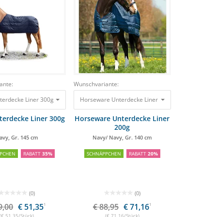
ante:
Wunschvariante:
terdecke Liner 300g Navy, Gr. 145 cm
Horseware Unterdecke Liner 200g Navy/ Navy, Gr
79,00 €
51,35 €
terdecke Liner 300g
Horseware Unterdecke Liner
200g
avy, Gr. 145 cm
Navy/ Navy, Gr. 140 cm
PCHEN
RABATT
35%
SCHNÄPPCHEN
RABATT
20%
(0)
(0)
9,00
€ 51,35
1
€ 88,95
€ 71,16
1
(€ 51,35/Stück)
(€ 71,16/Stück)