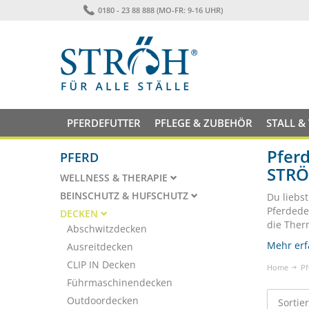
0180 - 23 88 888 (MO-FR: 9-16 UHR)
PFERDEFUTTER
PFLEGE & ZUBEHÖR
STALL &
Pferd
PFERD
STR
WELLNESS & THERAPIE
BEINSCHUTZ & HUFSCHUTZ
Du liebs
Pferdede
DECKEN
die Ther
Abschwitzdecken
Mehr erf
Ausreitdecken
CLIP IN Decken
Home
Pf
Führmaschinendecken
Outdoordecken
Sortie