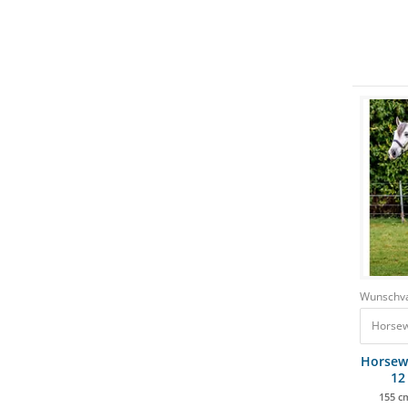
Wunschva
Horsew
12
155 c