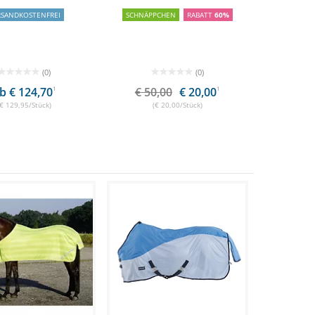
RSANDKOSTENFREI
SCHNÄPPCHEN
RABATT
60%
(0)
(0)
b € 124,70
1
€ 50,00
€ 20,00
1
(€ 129,95/Stück)
(€ 20,00/Stück)