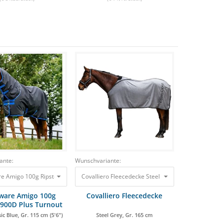
ante:
Wunschvariante:
ergrau, Gr. VB
 Amigo 100g Ripstop 900D Plus Turnout Black/ Classic Blue, Gr. 115 cm (5'6") 1
5 €
113,07 €
22,98 €
20,68 €
Covalliero Fleecedecke Steel Grey, Gr. 165 cm
50,0
ware Amigo 100g
Covalliero Fleecedecke
 900D Plus Turnout
sic Blue, Gr. 115 cm (5'6")
Steel Grey, Gr. 165 cm