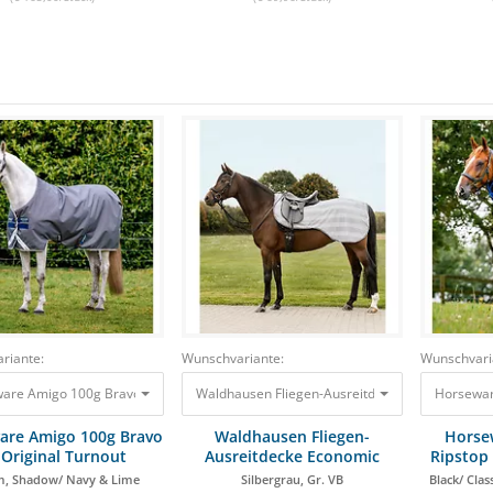
riante:
Wunschvariante:
Wunschvari
Waldhausen Fliegen-Ausreitdecke Economic Silb
Horseware Amigo 100g Bravo 12 Original Turnout 155 cm, Shadow/ Navy & Lime
Horseware
173,9
are Amigo 100g Bravo
Waldhausen Fliegen-
Horse
 Original Turnout
Ausreitdecke Economic
Ripstop
m, Shadow/ Navy & Lime
Silbergrau, Gr. VB
Black/ Clas