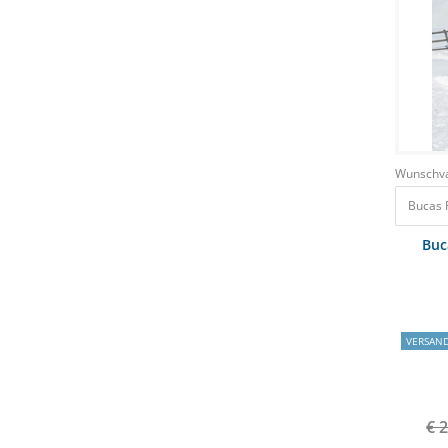
Wunschva
Bucas 
Buc
VERSAN
€ 