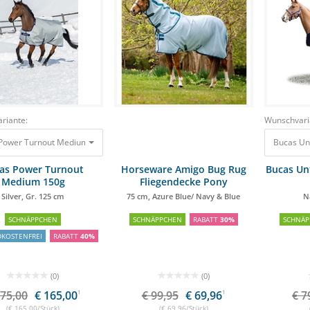
riante:
Wunschvari
Power Turnout Medium 150g Silver, Gr. 125 cm
275,00 €
165,00 €
Bucas Un
as Power Turnout
Horseware Amigo Bug Rug
Bucas Un
Medium 150g
Fliegendecke Pony
Silver, Gr. 125 cm
75 cm, Azure Blue/ Navy & Blue
N
SCHNÄPPCHEN
SCHNÄPPCHEN
RABATT
30%
SCHNÄP
DKOSTENFREI
RABATT
40%
(0)
(0)
275,00
€ 165,00
1
€ 99,95
€ 69,96
1
€ 7
(€ 165,00/Stück)
(€ 69,96/Stück)