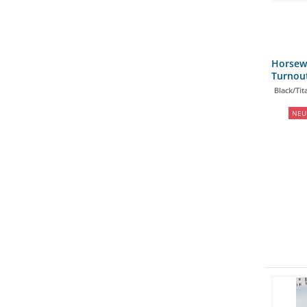
Horsew
Turnout
Black/Tit
NEU