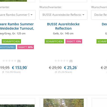
riante:
Wunschvariante:
Wunschvari
are Rambo Summer Series Weidedecke Turnout, V-Front Navy/Grey, Gr. 125 c
BUSSE Ausreitdecke Reflection Gelb, Gr. 145 c
Decke Ref
ware Rambo Summer
BUSSE Ausreitdecke
Dec
 Weidedecke Turnout,
Reflection
V-Front
vy/Grey, Gr. 125 cm
Gelb, Gr. 145 cm
G
SCHNÄPPCHEN
SCHNÄPPCHEN
RABATT
15%
SCHNÄP
DKOSTENFREI
RABATT
30%
(0)
(0)
219,95
€ 153,90
1
€ 29,90
€ 25,26
1
€ 2
(€ 153,90/Stück)
(€ 25,26/Stück)