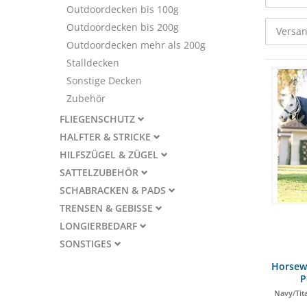
Outdoordecken bis 100g
Outdoordecken bis 200g
Versan
Outdoordecken mehr als 200g
Stalldecken
Sonstige Decken
Zubehör
FLIEGENSCHUTZ
HALFTER & STRICKE
HILFSZÜGEL & ZÜGEL
SATTELZUBEHÖR
SCHABRACKEN & PADS
TRENSEN & GEBISSE
LONGIERBEDARF
SONSTIGES
Horsew
P
Navy/Tita