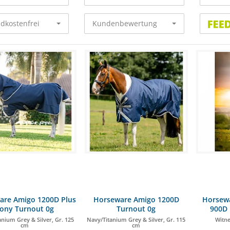
dkostenfrei
Kundenbewertung
are Amigo 1200D Plus
Horseware Amigo 1200D
Horsewa
ony Turnout 0g
Turnout 0g
900D 
nium Grey & Silver, Gr. 125
Navy/Titanium Grey & Silver, Gr. 115
Witne
cm
cm