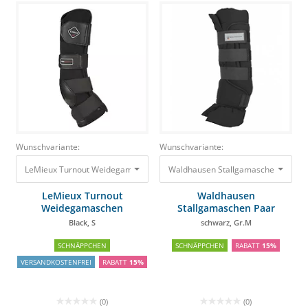
Wunschvariante:
Wunschvariante:
LeMieux Turnout Weidegamaschen Black, S
89,95 €
76,46 €
Waldh
LeMieux Turnout
Waldhausen
Weidegamaschen
Stallgamaschen Paar
Black, S
schwarz, Gr.M
SCHNÄPPCHEN
SCHNÄPPCHEN
RABATT
15%
VERSANDKOSTENFREI
RABATT
15%
(0)
(0)