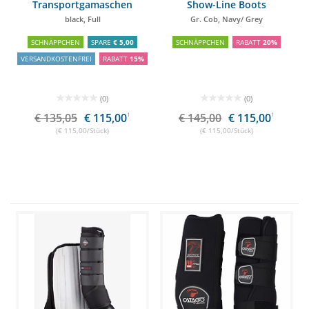
Transportgamaschen
Show-Line Boots
black, Full
Gr. Cob, Navy/ Grey
SCHNÄPPCHEN
SPARE
€ 5,00
SCHNÄPPCHEN
RABATT
20%
VERSANDKOSTENFREI
RABATT
15%
(0)
(0)
€ 135,05
€ 115,00
1
€ 145,00
€ 115,00
1
(€ 115,00/Stück)
(€ 115,00/Stück)