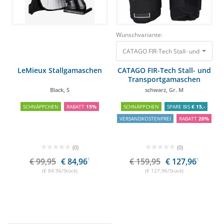
Wunschvariante:
CATAGO FIR-Tech Stall- und Transp
LeMieux Stallgamaschen
CATAGO FIR-Tech Stall- und
Transportgamaschen
Black, S
schwarz, Gr. M
SCHNÄPPCHEN
RABATT
15%
SCHNÄPPCHEN
SPARE BIS
€ 15,-
VERSANDKOSTENFREI
RABATT
20%
(0)
(0)
€ 99,95
€ 84,96
1
€ 159,95
€ 127,96
1
(€ 84,96/Stück)
(€ 127,96/Stück)