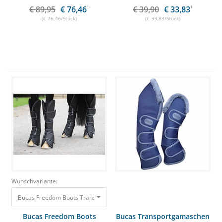
€ 89,95
€ 76,46
1
€ 39,90
€ 33,83
1
(€ 76,46/Stück)
(€ 33,83/Stück)
Wunschvariante:
Bucas Freedom Boots Transportgamaschen black, Full
135,05 €
115,00 €
Bucas Freedom Boots
Bucas Transportgamaschen