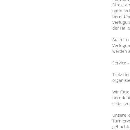
Direkt a
optimier
bereitba
Verfügun
der Hall
Auch in d
Verfügun
werden a
Service -
Trotz de
organisie
Wir fütt
norddeut
selbst z
Unsere R
Turnierv
gebuchten