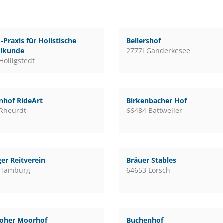
-Praxis für Holistische
Bellershof
ilkunde
2777i Ganderkesee
Holligstedt
nhof RideArt
Birkenbacher Hof
Rheurdt
66484 Battweiler
er Reitverein
Bräuer Stables
 Hamburg
64653 Lorsch
loher Moorhof
Buchenhof