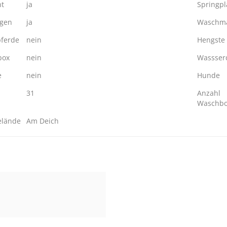
ht
ja
Springpl
ngen
ja
Waschma
ferde
nein
Hengste
box
nein
Wassserd
e
nein
Hunde
31
Anzahl
Waschb
elände
Am Deich