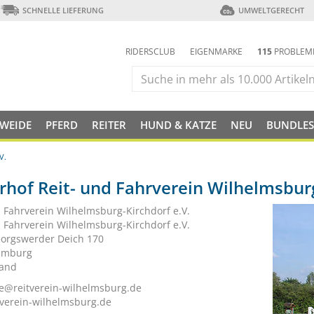
SCHNELLE LIEFERUNG
UMWELTGERECHT
RIDERSCLUB
EIGENMARKE
115
PROBLEM
 WEIDE
PFERD
REITER
HUND & KATZE
NEU
BUNDLES
V.
rhof Reit- und Fahrverein Wilhelmsburg
d Fahrverein Wilhelmsburg-Kirchdorf e.V.
d Fahrverein Wilhelmsburg-Kirchdorf e.V.
orgswerder Deich 170
amburg
land
le@reitverein-wilhelmsburg.de
verein-wilhelmsburg.de