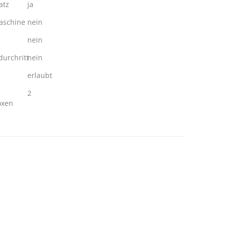
atz
ja
schine
nein
nein
urchritt
nein
erlaubt
2
oxen