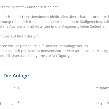
allgemeinschaft - Massenbetrieb ade
t sich - bei 31 Pensionsboxen bleibt alles überschaubar und dur
mungen hat sich in den letzten Jahren ein nette Stallgemeinscha
ntane Ausfahrten mit Ausritten in die Umgebung keine Seltenheit.
en uns auf Ihren Besuch !
hren wir Sie persönlich auf unserer Reitanlage herum.
nden Sie sich per Mail an pensionsboxen@reitverein-wilhelmsburg.d
ser selbstverständlich gerne zur Verfügung.
Die Anlage
ja (1)
Reitplatz
g
ja (3)
Longierh