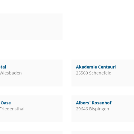
tal
Akademie Centauri
 Wiesbaden
25560 Schenefeld
l Oase
Albers´ Rosenhof
Friedensthal
29646 Bispingen