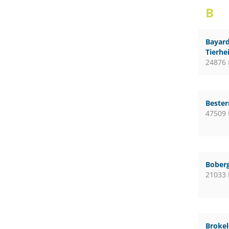
B
Bayard
Tierhe
24876 
Bester
47509 
Boberg
21033
Broke