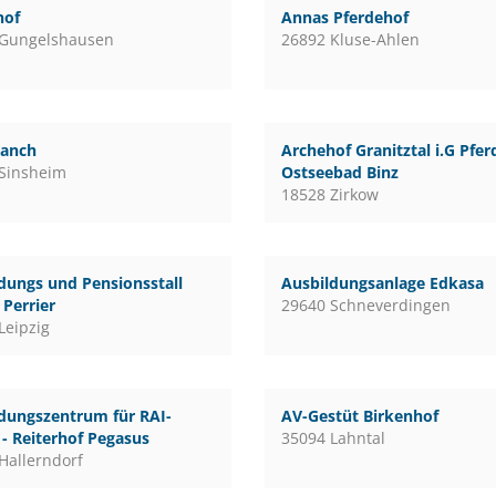
hof
Annas Pferdehof
 Gungelshausen
26892 Kluse-Ahlen
ranch
Archehof Granitztal i.G Pfe
Sinsheim
Ostseebad Binz
18528 Zirkow
dungs und Pensionsstall
Ausbildungsanlage Edkasa
Perrier
29640 Schneverdingen
Leipzig
dungszentrum für RAI-
AV-Gestüt Birkenhof
 - Reiterhof Pegasus
35094 Lahntal
Hallerndorf