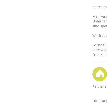
nette St
Man kenn
Unterneh
sind spo
Wir freu
Gerne fü
Bitte we
Frau Kai
Reithalle
Fütterun