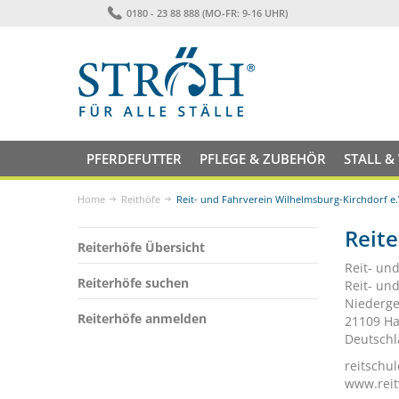
0180 - 23 88 888 (MO-FR: 9-16 UHR)
PFERDEFUTTER
PFLEGE & ZUBEHÖR
STALL &
Home
Reithöfe
Reit- und Fahrverein Wilhelmsburg-Kirchdorf e.
Reite
Reiterhöfe Übersicht
Reit- un
Reiterhöfe suchen
Reit- un
Niederge
Reiterhöfe anmelden
21109 H
Deutsch
reitschu
www.reit