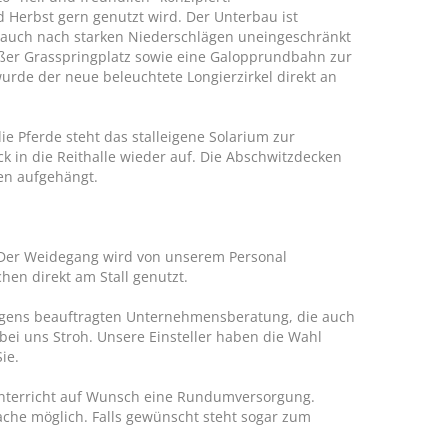
d Herbst gern genutzt wird. Der Unterbau ist
en auch nach starken Niederschlägen uneingeschränkt
roßer Grasspringplatz sowie eine Galopprundbahn zur
rde der neue beleuchtete Longierzirkel direkt an
die Pferde steht das stalleigene Solarium zur
k in die Reithalle wieder auf. Die Abschwitzdecken
en aufgehängt.
. Der Weidegang wird von unserem Personal
hen direkt am Stall genutzt.
 eigens beauftragten Unternehmensberatung, die auch
bei uns Stroh. Unsere Einsteller haben die Wahl
ie.
unterricht auf Wunsch eine Rundumversorgung.
ache möglich. Falls gewünscht steht sogar zum