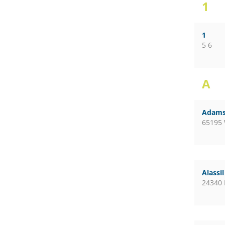
1
1
5 6
A
Adams
65195
Alassi
24340 