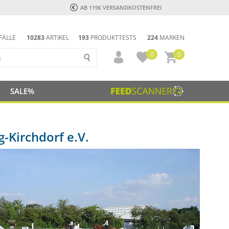
AB 119€ VERSANDKOSTENFREI
FÄLLE
10283
ARTIKEL
193
PRODUKTTESTS
224
MARKEN
0
0
SALE%
-Kirchdorf e.V.