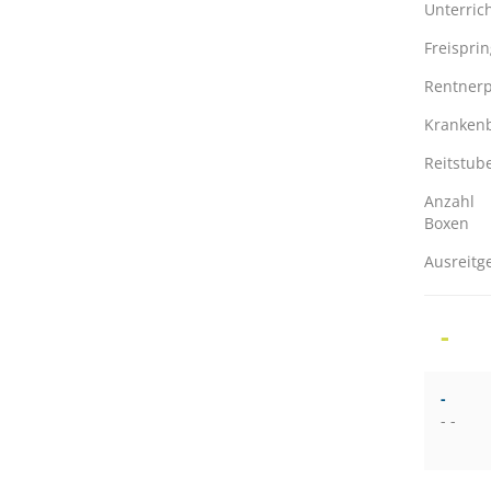
Unterric
Freispri
Rentnerp
Kranken
Reitstub
Anzahl
Boxen
Ausreitg
-
-
- -