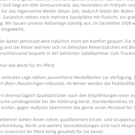
m Stall liegt ein 60m Dressurviereck, das besonders im Frühjahr un
t für das regenreiche Wetter dieser Zeit, dadurch bleibt der Bod
r. Zusätzlich stehen noch mehrere Sandplätze mit Flutlicht, ein g
g. Wir bauen unserer Reitanlage ständig aus, im Dezember 2009 wu
e eingeweiht.
er kalten Jahreszeit wird natürlich nicht am Komfort gespart. Für 
g und die Reiter wärmen sich im beheizten Reiterstübchen mit Blic
nschliessend bequem in der beheizten Sattelkammer zum Trockn
 nur das Beste für Ihr Pferd
r zentralen Lage stehen ausreichend Weideflächen zur Verfügung
rt (Rein-/Rausbringen inklusive). Im Winter werden die Paddockfläc
ern dreimal täglich Qualitätsfutter nach den Empfehlungen einer
sche Landesgestüte bei der Fütterung berät. Standardeinstreu ist 
u misten, gegen Aufpreis übernimmt das gerne unser Personal für S
eitlehrer bieten Ihnen neben qualifiziertem Einzel- und Gruppen
orbereitung, Beritt und weitere Serviceleistungen sind nach Abspr
 Unterricht Ihr Pferd fertig gesattelt für Sie bereit.