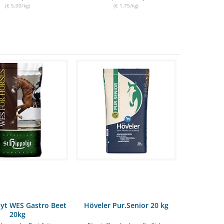
(€ 5,00/kg)
(€ 1,75/kg)
lyt WES Gastro Beet
Höveler Pur.Senior 20 kg
20kg