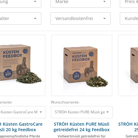
rung
Marke
Preis 
alter
Versandkostenfrei
Kunde
riante:
Wunschvariante:
Küsten GastroCare Müsli 20 kg Feedbox Für magenempfindliche Pferde 29,90 €
STRÖH Küsten PURE Müsli getreidefrei 24 kg Feed
 Küsten GastroCare
STRÖH Küsten PURE Müsli
STRÖH Kü
sli 20 kg Feedbox
getreidefrei 24 kg Feedbox
2
agenempfindliche Pferde
Vollwertmüsli getreidefrei für
Getreid