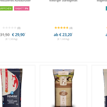
reduziertes Aufbaufutter
Niedriger Stärkegehalt
Magensc
NÄPPCHEN
RABATT
5%
(0)
(4)
 31,50
€ 29,90
1
ab € 23,20
1
(€ 1,50/kg)
(€ 1,60/kg)