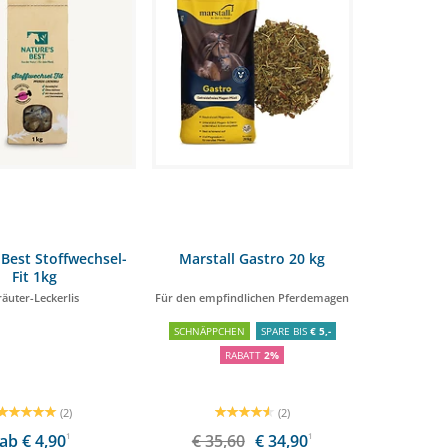
Best Stoffwechsel-
Marstall Gastro 20 kg
Fit 1kg
räuter-Leckerlis
Für den empfindlichen Pferdemagen
SCHNÄPPCHEN
SPARE BIS
€ 5,-
RABATT
2%
(2)
(2)
ab € 4,90
1
€ 35,60
€ 34,90
1