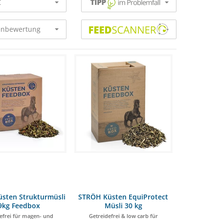
€
nbewertung
box Vollwertmüsli getreidefrei für empfindliche Pferde 42,90 €
sten Strukturmüsli
STRÖH Küsten EquiProtect
9kg Feedbox
Müsli 30 kg
efrei für magen- und
Getreidefrei & low carb für