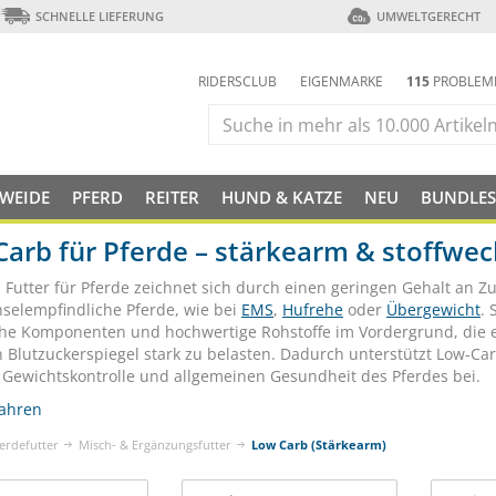
SCHNELLE LIEFERUNG
UMWELTGERECHT
RIDERSCLUB
EIGENMARKE
115
PROBLEM
 WEIDE
PFERD
REITER
HUND & KATZE
NEU
BUNDLES
arb für Pferde – stärkearm & stoffwec
 Futter für Pferde zeichnet sich durch einen geringen Gehalt an Z
hselempfindliche Pferde, wie bei
EMS
,
Hufrehe
oder
Übergewicht
. 
che Komponenten und hochwertige Rohstoffe im Vordergrund, die 
 Blutzuckerspiegel stark zu belasten. Dadurch unterstützt Low-Car
 Gewichtskontrolle und allgemeinen Gesundheit des Pferdes bei.
ahren
erdefutter
Misch- & Ergänzungsfutter
Low Carb (Stärkearm)