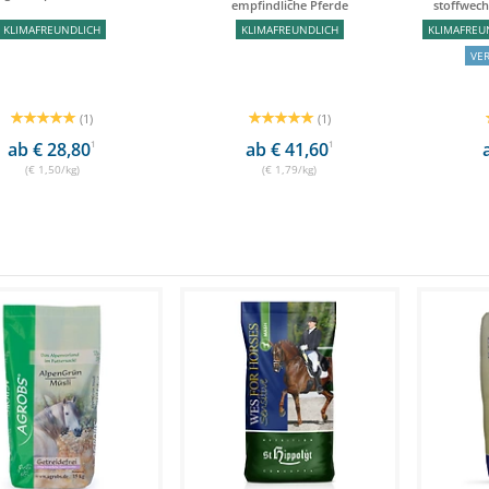
empfindliche Pferde
stoffwech
KLIMAFREUNDLICH
KLIMAFREUNDLICH
KLIMAFREU
VE
(1)
(1)
ab € 28,80
1
ab € 41,60
1
(€ 1,50/kg)
(€ 1,79/kg)