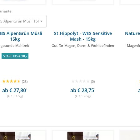
riante:
AGROBS AlpenGrün Müsli 15kg gesunde Mahlzeit 28,65 €
BS AlpenGrün Müsli
St.Hippolyt - WES Sensitive
Nature
15kg
Mash - 15kg
gesunde Mahlzeit
Gut für Magen, Darm & Wohlbefinden
Magenfr
SPARE BIS
€ 10,-
(28)
(0)
ab € 27,80
1
ab € 28,75
1
(€ 1,91/kg)
(€ 1,97/kg)