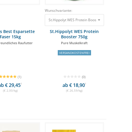
Wunschvariante:
St.Hippolyt WES Protein Booster 750g Pure Muskelk
s Best Esparsette
St.Hippolyt WES Protein
Faser 15kg
Booster 750g
eundliches Raufutter
Pure Muskelkraft
VERSANDKOSTENFREI
(1)
(0)
ab € 29,45
1
ab € 18,90
1
(€ 2,00/kg)
(€ 26,59/kg)