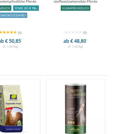
selempfindliche Pferde
stoffwechselsensible Pferde
NDLICH
SPARE BIS
€ 10,-
KLIMAFREUNDLICH
RSANDKOSTENFREI
(6)
(0)
ab € 50,85
1
ab € 48,80
1
(€ 1,82/kg)
(€ 1,68/kg)