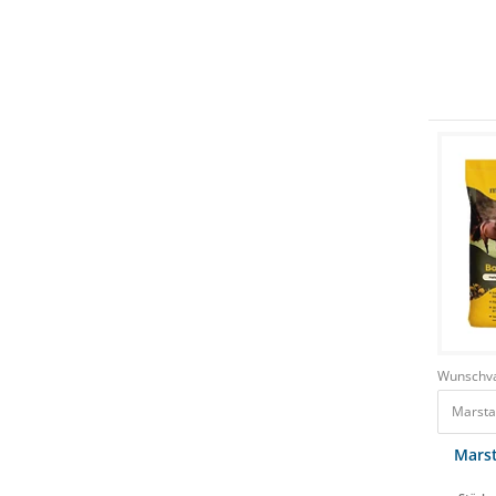
Wunschva
Marsta
Marst