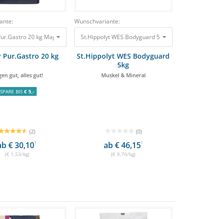
ante:
Wunschvariante:
ur.Gastro 20 kg Magen gut, alles gut! 30,60 €
St.Hippolyt WES Bodyguard 5kg Muskel & Mineral 
 Pur.Gastro 20 kg
St.Hippolyt WES Bodyguard
5kg
en gut, alles gut!
Muskel & Mineral
SPARE BIS
€ 5,-
(2)
(0)
ab € 30,10
1
ab € 46,15
1
(€ 1,53/kg)
(€ 9,70/kg)