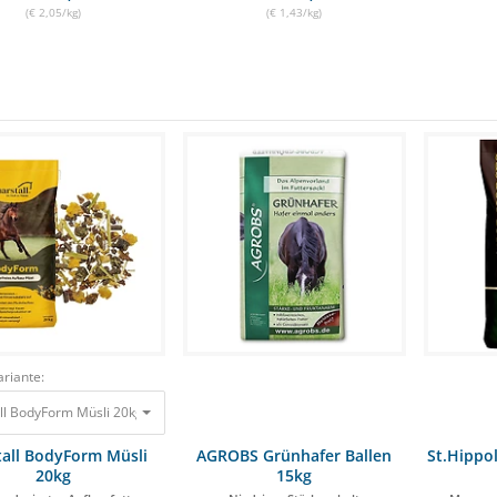
(€ 2,05/kg)
(€ 1,43/kg)
riante:
ll BodyForm Müsli 20kg Stärkereduziertes Aufbaufutter
31,50 €
29,90 €
all BodyForm Müsli
AGROBS Grünhafer Ballen
St.Hippo
20kg
15kg