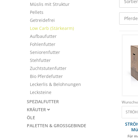
Sortie
Müslis mit Struktur
Pellets
Pferde
Getreidefrei
Low Carb (Stärkearm)
Aufbaufutter
Fohlenfutter
Seniorenfutter
Stehfutter
Zuchtstutenfutter
Bio Pferdefutter
Leckerlis & Belohnungen
Lecksteine
SPEZIALFUTTER
Wunschva
KRÄUTER
STRÖH 
ÖLE
STRÖH
PALETTEN & GROSSGEBINDE
Mü
Für m