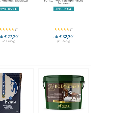
honendes Basisfutter
Für stoffwechselempfindliche
Senioren
SPARE BIS
€ 4,-
SPARE BIS
€ 4,-
(1)
(1)
ab € 27,20
1
ab € 32,30
1
(€ 1,40/kg)
(€ 1,64/kg)