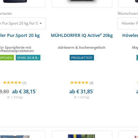
riante:
Wunschvari
r Pur.Sport 20 kg Für Sportpferde mit Stoffwechselproblemen
38,80 €
38,60 €
Höveler P
ler Pur.Sport 20 kg
MÜHLDORFER iQ Active² 20kg
Höveler
Für Sportpferde mit
stärkearm & hochenergetisch
Mag
offwechselproblemen
ÄPPCHEN
SPARE BIS
€ 5,-
PRODUKTTEST
(1)
(4)
8,80
ab € 38,15
1
ab € 31,85
1
(€ 1,93/kg)
(€ 1,63/kg)