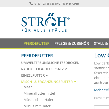
0180 - 23 88 888 (MO-FR: 9-16 UHR)
PFERDEFUTTER
PFLEGE & ZUBEHÖR
STALL &
Low C
PFERDEFUTTER
UMWELTFREUNDLICHE FEEDBOXEN
Low Carb
stoffwec
RAUFUTTER & HEUERSATZ
faserrei
EINZELFUTTER
ohne den
MISCH- & ERGÄNZUNGSFUTTER
auch zur
Mash
Mehr erf
Mineralfuttermittel
Home
Pf
Müslis ohne Hafer
Müslis mit Hafer