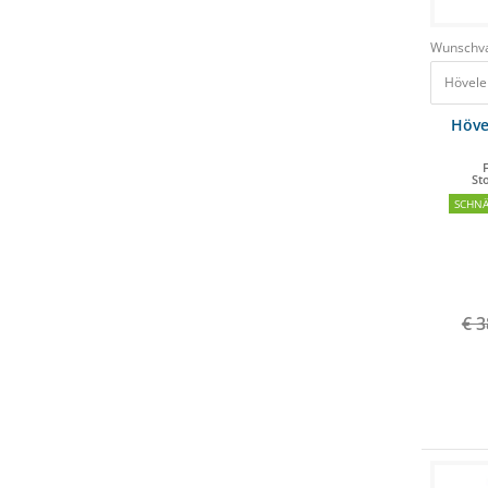
Wunschva
Hövele
Höve
St
SCHN
€ 3