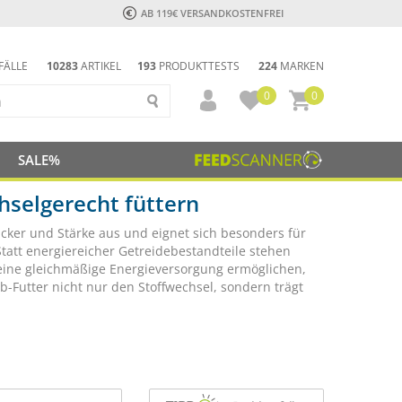
AB 119€ VERSANDKOSTENFREI
FÄLLE
10283
ARTIKEL
193
PRODUKTTESTS
224
MARKEN
0
0
SALE%
hselgerecht füttern
ucker und Stärke aus und eignet sich besonders für
Statt energiereicher Getreidebestandteile stehen
eine gleichmäßige Energieversorgung ermöglichen,
b-Futter nicht nur den Stoffwechsel, sondern trägt