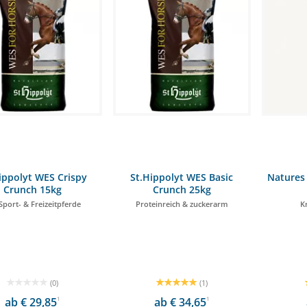
ippolyt WES Crispy
St.Hippolyt WES Basic
Natures 
Crunch 15kg
Crunch 25kg
Sport- & Freizeitpferde
Proteinreich & zuckerarm
K
(0)
(1)
ab € 29,85
1
ab € 34,65
1