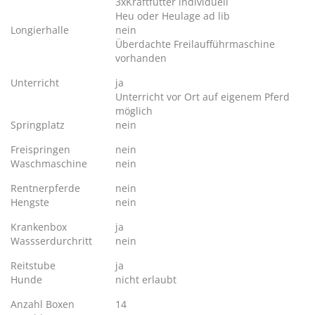
3xKraftfutter individuell
Heu oder Heulage ad lib
Longierhalle
nein
Überdachte Freilaufführmaschine
vorhanden
Unterricht
ja
Unterricht vor Ort auf eigenem Pferd
möglich
Springplatz
nein
Freispringen
nein
Waschmaschine
nein
Rentnerpferde
nein
Hengste
nein
Krankenbox
ja
Wassserdurchritt
nein
Reitstube
ja
Hunde
nicht erlaubt
Anzahl Boxen
14