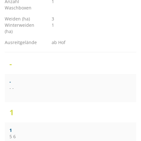
Anzahl
1
Waschboxen
Weiden (ha)
3
Winterweiden
1
(ha)
Ausreitgelände
ab Hof
-
-
- -
1
1
5 6