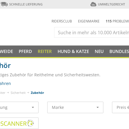
SCHNELLE LIEFERUNG
UMWELTGERECHT
RIDERSCLUB
EIGENMARKE
115
PROBLEM
 WEIDE
PFERD
REITER
HUND & KATZE
NEU
BUNDLES
hör
iges Zubehör für Reithelme und Sicherheitswesten.
ahren
iter
Sicherheit
Zubehör
rung
Marke
Preis 