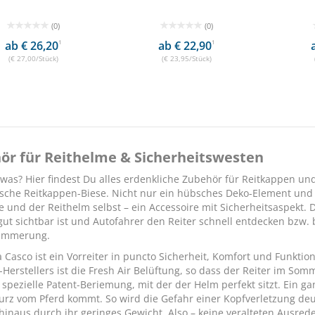
(0)
(0)
ab € 26,20
1
ab € 22,90
1
(€ 27,00/Stück)
(€ 23,95/Stück)
ör für Reithelme & Sicherheitswesten
 was? Hier findest Du alles erdenkliche Zubehör für
Reitkappen un
sche Reitkappen-Biese. Nicht nur ein hübsches Deko-Element und 
 und der Reithelm selbst – ein Accessoire mit Sicherheitsaspekt. D
 gut sichtbar ist und Autofahrer den Reiter schnell entdecken bzw
Dämmerung.
a
Casco
ist ein Vorreiter in puncto Sicherheit, Komfort und Funktio
-Herstellers ist die Fresh Air Belüftung, so dass der Reiter im So
 spezielle Patent-Beriemung, mit der der Helm perfekt sitzt. Ein g
urz vom Pferd kommt. So wird die Gefahr einer Kopfverletzung deu
hinaus durch ihr geringes Gewicht. Also – keine veralteten Ausred