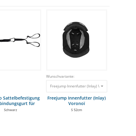
Wunschvariante:
Freejump Innenfutter (Inlay) Voronoï S 52cm 48,00 
ro Sattelbefestigung
Freejump Innenfutter (Inlay)
bindungsgurt für
Voronoï
g-Weste Manege
Schwarz
S 52cm