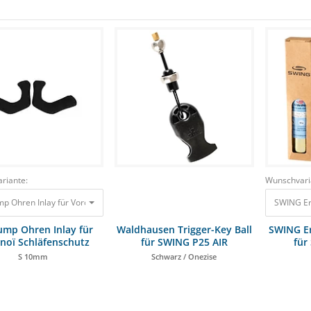
riante:
Wunschvari
mp Ohren Inlay für Voronoï Schläfenschutz S 10mm 27,00 €
SWING Ers
ump Ohren Inlay für
Waldhausen Trigger-Key Ball
SWING E
noï Schläfenschutz
für SWING P25 AIR
für
S 10mm
Schwarz / Onezise