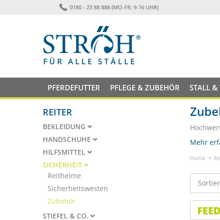
0180 - 23 88 888 (MO-FR: 9-16 UHR)
PFERDEFUTTER
PFLEGE & ZUBEHÖR
STALL &
Zube
REITER
BEKLEIDUNG
Hochwert
HANDSCHUHE
Mehr erf
HILFSMITTEL
Home
Re
SICHERHEIT
Reithelme
Sortie
Sicherheitswesten
Zubehör
STIEFEL & CO.