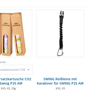
ante:
atzkartusche CO2 für Swing P25 AIR XXS, XS, 33g 23,95 €
rsatzkartusche CO2
SWING Reißleine mit
 Swing P25 AIR
Karabiner für SWING P25 AIR
XXS, XS, 33g
XXS, XS