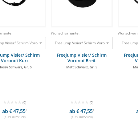
riante:
Wunschvariante:
Wunschvari
p Visier/ Schirm Voronoï Kurz Glossy Schwarz, Gr. S 49,00 €
Freejump Visier/ Schirm Voronoï Breit Matt Schwa
Freejump 
jump Visier/ Schirm
Freejump Visier/ Schirm
Freeju
Voronoï Kurz
Voronoï Breit
V
lossy Schwarz, Gr. S
Matt Schwarz, Gr. S
Ma
(0)
(0)
ab € 47,55
1
ab € 47,55
1
(€ 49,00/Stück)
(€ 49,00/Stück)