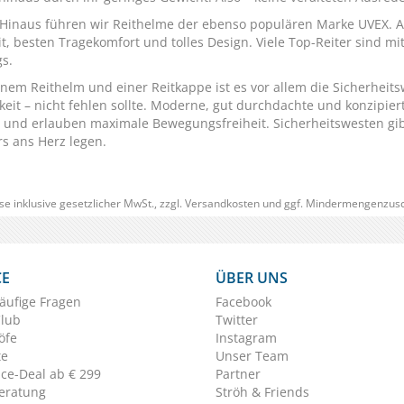
Hinaus führen wir Reithelme der ebenso populären Marke
UVEX
. 
it, besten Tragekomfort und tolles Design. Viele Top-Reiter sind m
gs.
nem Reithelm und einer Reitkappe ist es vor allem die
Sicherheits
igkeit – nicht fehlen sollte. Moderne, gut durchdachte und konzipi
 und erlauben maximale Bewegungsfreiheit. Sicherheitswesten gib
s ans Herz legen.
se inklusive gesetzlicher MwSt., zzgl.
Versandkosten
und ggf. Mindermengenzusc
CE
ÜBER UNS
äufige Fragen
Facebook
Club
Twitter
öfe
Instagram
te
Unser Team
ice-Deal ab € 299
Partner
eratung
Ströh & Friends