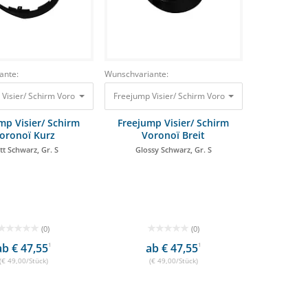
ante:
Wunschvariante:
rz, Gr. S 49,00 €
Visier/ Schirm Voronoï Kurz Matt Schwarz, Gr. S 49,00 €
Freejump Visier/ Schirm Voronoï Breit Glossy Schwa
mp Visier/ Schirm
Freejump Visier/ Schirm
oronoï Kurz
Voronoï Breit
tt Schwarz, Gr. S
Glossy Schwarz, Gr. S
(0)
(0)
ab € 47,55
1
ab € 47,55
1
(€ 49,00/Stück)
(€ 49,00/Stück)