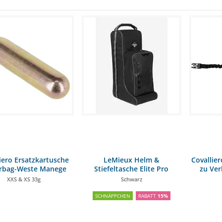
iero Ersatzkartusche
LeMieux Helm &
Covallie
irbag-Weste Manege
Stiefeltasche Elite Pro
zu Ver
Airba
XXS & XS 33g
Schwarz
SCHNÄPPCHEN
RABATT
15%