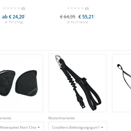
(0)
(0)
ab € 24,20
1
€ 64,95
€ 55,21
1
(€ 757,27/kg)
(€ 55,21/Stück)
riante:
Wunschvariante:
Winterpaket Nori/ Choice Schwarz, Gr. XS
Covalliero Befestigungsgurt für Airbag- Weste
19,94 €
14,96 €