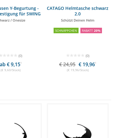
sen Y-Begurtung -
CATAGO Helmtasche schwarz
festigung für SWING
2.0
P25 AIR
hwarz / Onesize
Schützt Deinen Helm
SCHNÄPPCHEN
RABATT
20%
(0)
(0)
ab € 9,15
1
€ 24,95
€ 19,96
1
(€ 9,60/Stück)
(€ 19,96/Stück)