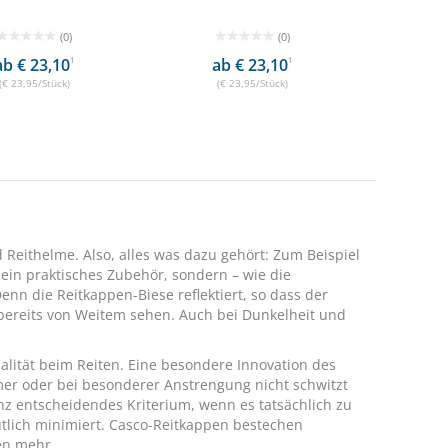
(0)
(0)
ab € 23,10
1
ab € 23,10
1
(€ 23,95/Stück)
(€ 23,95/Stück)
d Reithelme
. Also, alles was dazu gehört: Zum Beispiel
ein praktisches Zubehör, sondern – wie die
enn die Reitkappen-Biese reflektiert, so dass der
. bereits von Weitem sehen. Auch bei Dunkelheit und
nalität beim Reiten. Eine besondere Innovation des
mmer oder bei besonderer Anstrengung nicht schwitzt
anz entscheidendes Kriterium, wenn es tatsächlich zu
tlich minimiert. Casco-Reitkappen bestechen
en mehr.