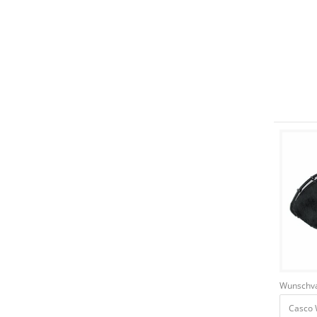
Wunschva
Casco 