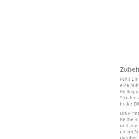
Zubeh
Fehlt Dir
eine hüb
Reitkappe
Streifen
in der 
Die Firm
Reithelm
und eine
einem St
darüber 