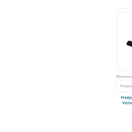
Wunschva
Freeju
Freej
Voro