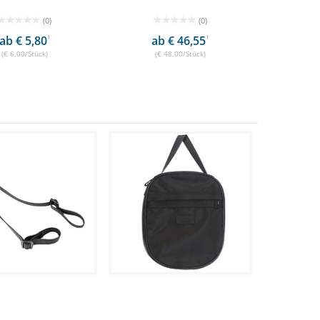
(0)
(0)
ab € 5,80
1
ab € 46,55
1
(€ 6,00/Stück)
(€ 48,00/Stück)
 Manege 63 cm
24,99 €
20,97 €