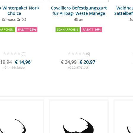
o Winterpaket Nori/
Covalliero Befestigungsgurt
Waldhau
Choice
für Airbag- Weste Manege
Sattelbe
Schwarz, Gr. XS
63 cm
Sc
NÄPPCHEN
RABATT
25%
SCHNÄPPCHEN
RABATT
16%
(0)
(0)
 19,94
€ 14,96
1
€ 24,99
€ 20,97
1
(€ 14,96/Stück)
(€ 20,97/Stück)