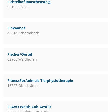
Fichtelhof Rauschensteig
95195 Röslau
Finkenhof
46514 Schermbeck
Fischer/Oertel
02906 Waldhufen
FitnessForAnimals Tierphysiotherapie
16727 Oberkrämer
FLAVO Welsh-Cob-Gestüt
35460 Staufenberg-Treis