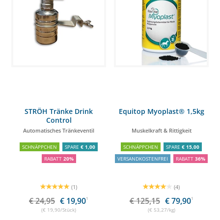
STRÖH Tränke Drink
Equitop Myoplast® 1,5kg
Control
Automatisches Tränkeventil
Muskelkraft & Rittigkeit
SCHNÄPPCHEN
SPARE
€ 1,00
SCHNÄPPCHEN
SPARE
€ 15,00
RABATT
20%
VERSANDKOSTENFREI
RABATT
36%
(1)
(4)
€ 24,95
€ 19,90
1
€ 125,15
€ 79,90
1
(€ 19,90/Stück)
(€ 53,27/kg)