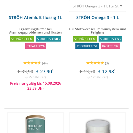
STRÖH Omega 3 - 1 L
STRÖH Atemluft flüssig 1L
STRÖH Omega 3 - 1 L
Ergänzungsfutter bei
Für Stoffwechsel, Immunsystem und
Atemwegsproblemen und Husten
Fellglanz
SCHNÄPPCHEN
SPARE BIS
€ 50,-
SCHNÄPPCHEN
SPARE BIS
€ 5,-
RABATT
17%
PRODUKTTEST
RABATT
5%
(44)
(3)
€ 33,90
€ 27,90
1
€ 13,70
€ 12,98
1
(€ 27,90/Liter)
(€ 12,98/Liter)
Preis nur gültig bis 15.08.2026
23:59 Uhr