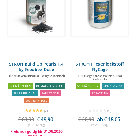
STRÖH Build Up Pearls 1,4
STRÖH Fliegenlockstoff
kg Feedbox Dose
FlyCage
Für Muskelaufbau & Losgelassenheit
Für fliegenfreie Weiden und
Paddocks
SCHNÄPPCHEN
KLIMAFREUNDLICH
SCHNÄPPCHEN
SPARE
€ 4,50
SPARE BIS
€ 15,-
RABATT
22%
RABATT
4%
GRATISARTIKEL
(2)
(0)
€ 63,90
€ 49,90
1
€ 20,90
ab € 18,05
1
(€ 35,64/kg)
(€ 26,53/kg)
Preis nur gültig bis 31.08.2026