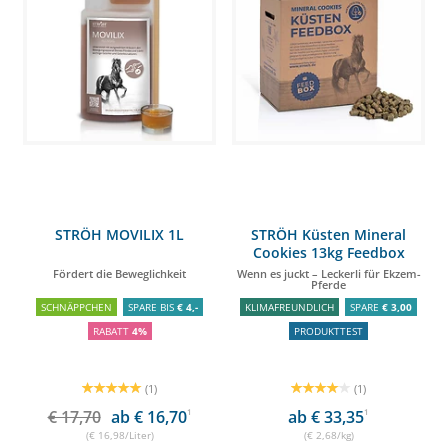
STRÖH MOVILIX 1L
STRÖH Küsten Mineral
Cookies 13kg Feedbox
Fördert die Beweglichkeit
Wenn es juckt – Leckerli für Ekzem-
Pferde
SCHNÄPPCHEN
SPARE BIS
€ 4,-
KLIMAFREUNDLICH
SPARE
€ 3,00
RABATT
4%
PRODUKTTEST
(1)
(1)
€ 17,70
ab € 16,70
1
ab € 33,35
1
(€ 16,98/Liter)
(€ 2,68/kg)