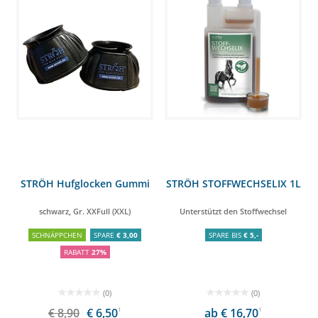
STRÖH Hufglocken Gummi
STRÖH STOFFWECHSELIX 1L
schwarz, Gr. XXFull (XXL)
Unterstützt den Stoffwechsel
SCHNÄPPCHEN
SPARE
€ 3,00
SPARE BIS
€ 5,-
RABATT
27%
(0)
(0)
€ 8,90
€ 6,50
1
ab € 16,70
1