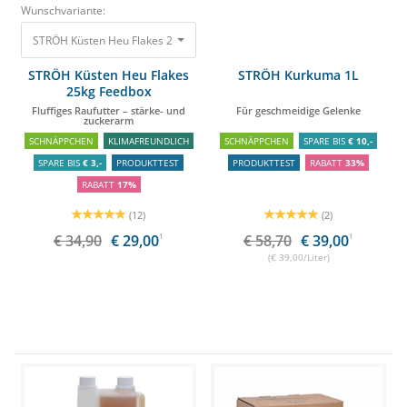
Wunschvariante:
STRÖH Küsten Heu Flakes 25kg Feedbox Fluffiges Raufutter – stärke- und
STRÖH Küsten Heu Flakes
STRÖH Kurkuma 1L
25kg Feedbox
Fluffiges Raufutter – stärke- und
Für geschmeidige Gelenke
zuckerarm
SCHNÄPPCHEN
KLIMAFREUNDLICH
SCHNÄPPCHEN
SPARE BIS
€ 10,-
SPARE BIS
€ 3,-
PRODUKTTEST
PRODUKTTEST
RABATT
33%
RABATT
17%
(12)
(2)
€ 34,90
€ 29,00
1
€ 58,70
€ 39,00
1
(€ 39,00/Liter)