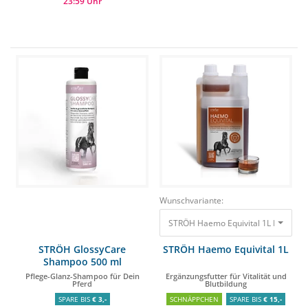
23:59 Uhr
Wunschvariante:
STRÖH Haemo Equivital 1L Ergänzungs
STRÖH GlossyCare
STRÖH Haemo Equivital 1L
Shampoo 500 ml
Pflege-Glanz-Shampoo für Dein
Ergänzungsfutter für Vitalität und
Pferd
Blutbildung
SPARE BIS
€ 3,-
SCHNÄPPCHEN
SPARE BIS
€ 15,-