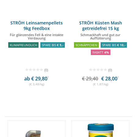
STRÖH Leinsamenpellets
STRÖH Küsten Mash
9kg Feedbox
getreidefrei 15 kg
Papiertüte
Für glänzendes Fell & eine intakte
Schmackhaft und gut zur
Verdauung
Auffütterung
KLIMAFREUNDLICH
SPARE BIS
€ 5,-
SCHNÄPPCHEN
SPARE BIS
€ 10,-
RABATT
4%
(0)
(0)
ab € 29,80
1
€ 29,40
€ 28,00
1
(€ 3,48/kg)
(€ 1,87/kg)