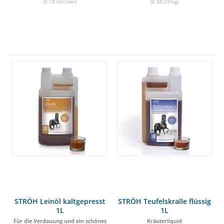
(€ 18,60/Liter)
(€ 38,33/kg)
STRÖH Leinöl kaltgepresst
STRÖH Teufelskralle flüssig
1L
1L
Für die Verdauung und ein schönes
Kräuterliquid