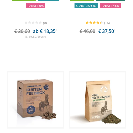
RABATT
5%
SPARE BIS
€ 5,-
RABATT
18%
(0)
(16)
€ 20,60
ab € 18,35
1
€ 46,00
€ 37,50
1
(€ 19,50/Stück)