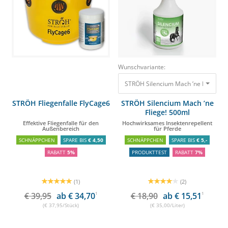
Wunschvariante:
STRÖH Silencium Mach ’ne Fliege! 5
STRÖH Fliegenfalle FlyCage6
STRÖH Silencium Mach ’ne
Fliege! 500ml
Effektive Fliegenfalle für den
Hochwirksames Insektenrepellent
Außenbereich
für Pferde
SCHNÄPPCHEN
SPARE BIS
€ 4,50
SCHNÄPPCHEN
SPARE BIS
€ 5,-
RABATT
5%
PRODUKTTEST
RABATT
7%
(1)
(2)
€ 39,95
ab € 34,70
1
€ 18,90
ab € 15,51
1
(€ 37,95/Stück)
(€ 35,00/Liter)