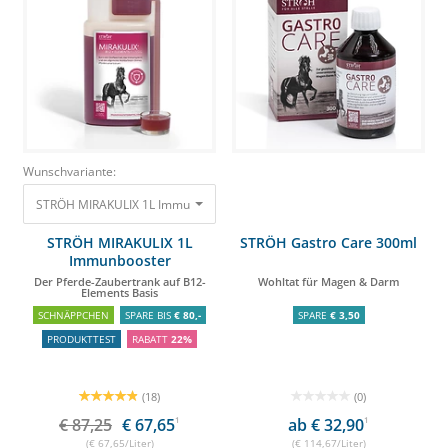
Wunschvariante:
STRÖH MIRAKULIX 1L Immunbooster Der Pferde-Zaubertrank auf B12-Ele
STRÖH MIRAKULIX 1L
STRÖH Gastro Care 300ml
Immunbooster
Der Pferde-Zaubertrank auf B12-
Wohltat für Magen & Darm
Elements Basis
SCHNÄPPCHEN
SPARE BIS
€ 80,-
SPARE
€ 3,50
PRODUKTTEST
RABATT
22%
(18)
(0)
€ 87,25
€ 67,65
1
ab € 32,90
1
(€ 67,65/Liter)
(€ 114,67/Liter)