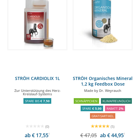
STRÖH CARDIOLIX 1L
STRÖH Organisches Mineral
1,2 kg Feedbox Dose
Zur Unterstützung des Herz-
Made by Dr. Weyrauch
Kreislauf-Systems
SPARE BIS
€ 7,50
SCHNÄPPCHEN
KLIMAFREUNDLICH
SPARE
€ 5,00
RABATT
2%
GRATISARTIKEL
(0)
(5)
ab € 17,55
1
€ 47,05
ab € 44,95
1