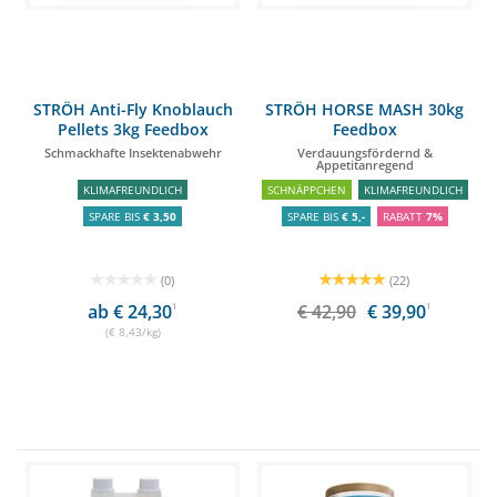
STRÖH Anti-Fly Knoblauch
STRÖH HORSE MASH 30kg
Pellets 3kg Feedbox
Feedbox
Schmackhafte Insektenabwehr
Verdauungsfördernd &
Appetitanregend
KLIMAFREUNDLICH
SCHNÄPPCHEN
KLIMAFREUNDLICH
SPARE BIS
€ 3,50
SPARE BIS
€ 5,-
RABATT
7%
(0)
(22)
ab € 24,30
1
€ 42,90
€ 39,90
1
(€ 8,43/kg)