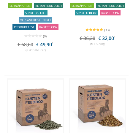
SCHNÄPPCHEN
KLIMAFREUNDLICH
SCHNÄPPCHEN
KLIMAFREUNDLICH
SPARE BIS
€ 5,-
SPARE
€ 10,00
RABATT
11%
VERSANDKOSTENFREI
PRODUKTTEST
RABATT
27%
(33)
(0)
€ 36,20
€ 32,00
1
€ 68,60
€ 49,90
1
(€ 1,07/kg)
(€ 49,90/Liter)