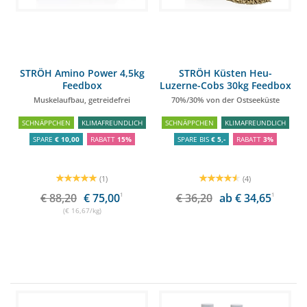
STRÖH Amino Power 4,5kg
STRÖH Küsten Heu-
Feedbox
Luzerne-Cobs 30kg Feedbox
Muskelaufbau, getreidefrei
70%/30% von der Ostseeküste
SCHNÄPPCHEN
KLIMAFREUNDLICH
SCHNÄPPCHEN
KLIMAFREUNDLICH
SPARE
€ 10,00
RABATT
15%
SPARE BIS
€ 5,-
RABATT
3%
(1)
(4)
€ 88,20
€ 75,00
1
€ 36,20
ab € 34,65
1
(€ 16,67/kg)