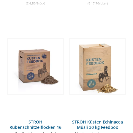
(€ 6,50/Stück)
(€ 17,70/Liter)
STRÖH
STRÖH Küsten Echinacea
Rübenschnitzelflocken 16
Müsli 30 kg Feedbox
kg Feedbox