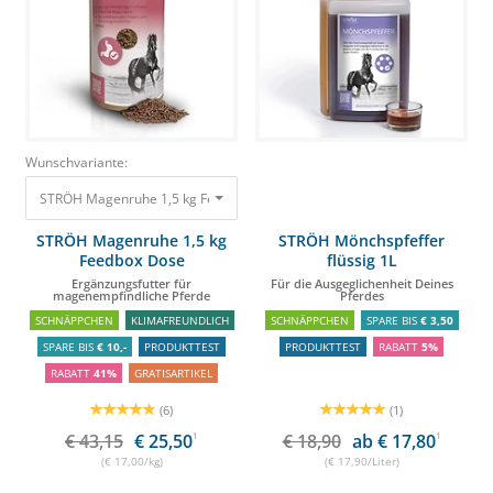
Wunschvariante:
STRÖH Magenruhe 1,5 kg Feedbox Dose Ergänzungsfutter für magenempf
STRÖH Magenruhe 1,5 kg
STRÖH Mönchspfeffer
Feedbox Dose
flüssig 1L
Ergänzungsfutter für
Für die Ausgeglichenheit Deines
magenempfindliche Pferde
Pferdes
SCHNÄPPCHEN
KLIMAFREUNDLICH
SCHNÄPPCHEN
SPARE BIS
€ 3,50
SPARE BIS
€ 10,-
PRODUKTTEST
PRODUKTTEST
RABATT
5%
RABATT
41%
GRATISARTIKEL
(6)
(1)
€ 43,15
€ 25,50
1
€ 18,90
ab € 17,80
1
(€ 17,00/kg)
(€ 17,90/Liter)