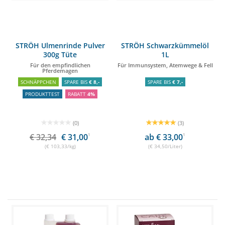
STRÖH Ulmenrinde Pulver
STRÖH Schwarzkümmelöl
300g Tüte
1L
Für den empfindlichen
Für Immunsystem, Atemwege & Fell
Pferdemagen
SCHNÄPPCHEN
SPARE BIS
€ 8,-
SPARE BIS
€ 7,-
PRODUKTTEST
RABATT
4%
(0)
(3)
€ 32,34
€ 31,00
1
ab € 33,00
1
(€ 103,33/kg)
(€ 34,50/Liter)