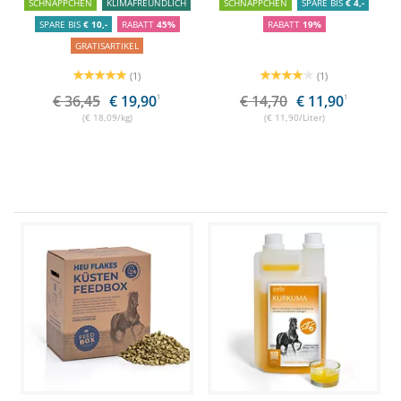
SCHNÄPPCHEN
KLIMAFREUNDLICH
SCHNÄPPCHEN
SPARE BIS
€ 4,-
SPARE BIS
€ 10,-
RABATT
45%
RABATT
19%
GRATISARTIKEL
(1)
(1)
€ 36,45
€ 19,90
1
€ 14,70
€ 11,90
1
(€ 18,09/kg)
(€ 11,90/Liter)