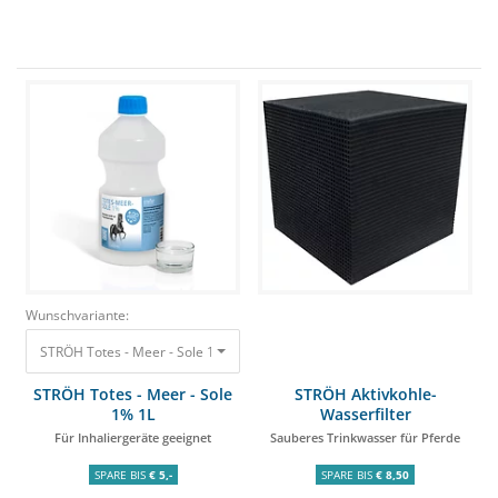
Wunschvariante:
STRÖH Totes - Meer - Sole 1% 1L Für Inhaliergeräte geeignet 14,90 €
STRÖH Totes - Meer - Sole
STRÖH Aktivkohle-
1% 1L
Wasserfilter
Für Inhaliergeräte geeignet
Sauberes Trinkwasser für Pferde
SPARE BIS
€ 5,-
SPARE BIS
€ 8,50