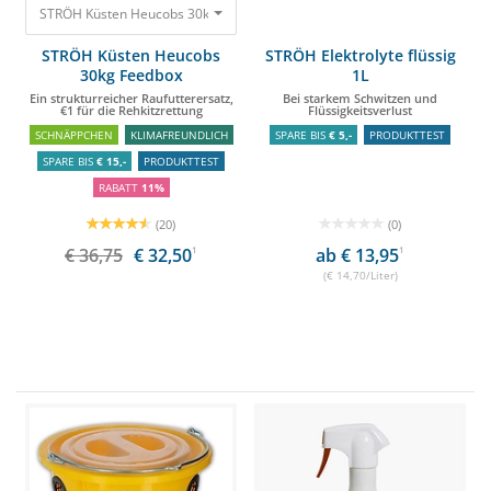
STRÖH Küsten Heucobs 30kg Feedbox Ein strukturreicher Raufutterersatz, 
STRÖH Küsten Heucobs
STRÖH Elektrolyte flüssig
30kg Feedbox
1L
Ein strukturreicher Raufutterersatz,
Bei starkem Schwitzen und
€1 für die Rehkitzrettung
Flüssigkeitsverlust
SCHNÄPPCHEN
KLIMAFREUNDLICH
SPARE BIS
€ 5,-
PRODUKTTEST
SPARE BIS
€ 15,-
PRODUKTTEST
RABATT
11%
(20)
(0)
€ 36,75
€ 32,50
1
ab € 13,95
1
(€ 14,70/Liter)