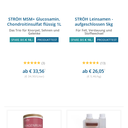
STRÖH MSM+ Glucosamin,
STRÖH Leinsamen -
Chondroitinsulfat flüssig 1L
aufgeschlossen 5kg
Das Trio für Knorpel, Sehnen und
Für Fell, Verdauung und
Gelenke
Stoffwechsel
SPARE BIS
€ 10,-
PRODUKTTEST
SPARE BIS
€ 10,-
PRODUKTTEST
(3)
(13)
ab € 33,56
1
ab € 26,05
1
(€ 34,90/Liter)
(€ 5,46/kg)