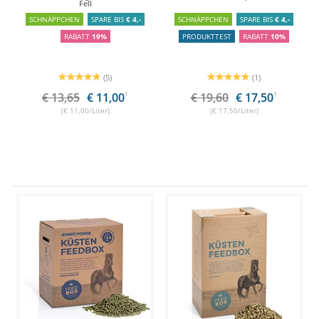
Fell
SCHNÄPPCHEN
SPARE BIS
€ 4,-
SCHNÄPPCHEN
SPARE BIS
€ 4,-
RABATT
19%
PRODUKTTEST
RABATT
10%
(5)
(1)
€ 13,65
€ 11,00
1
€ 19,60
€ 17,50
1
(€ 11,00/Liter)
(€ 17,50/Liter)