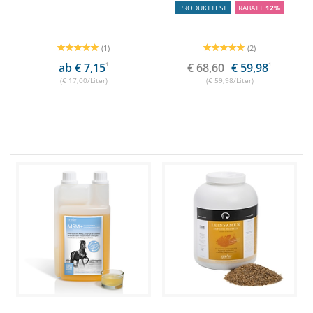
PRODUKTTEST
RABATT
12%
(1)
(2)
ab € 7,15
1
€ 68,60
€ 59,98
1
(€ 17,00/Liter)
(€ 59,98/Liter)