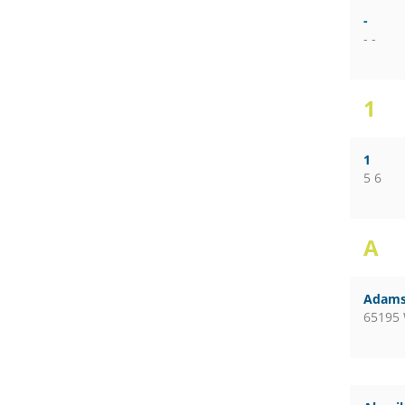
-
- -
1
1
5 6
A
Adams
65195