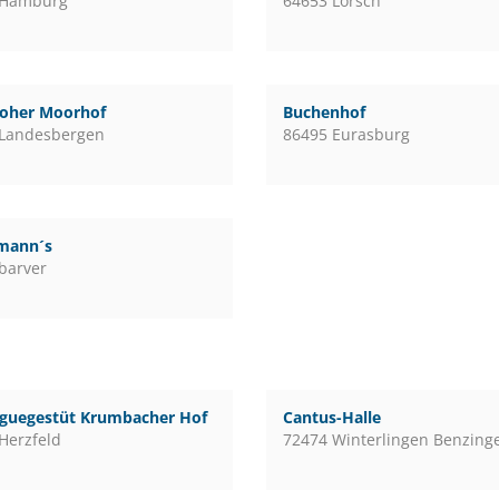
 Hamburg
64653 Lorsch
loher Moorhof
Buchenhof
 Landesbergen
86495 Eurasburg
mann´s
barver
guegestüt Krumbacher Hof
Cantus-Halle
Herzfeld
72474 Winterlingen Benzing