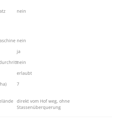
atz
nein
schine
nein
ja
urchritt
nein
erlaubt
ha)
7
elände
direkt vom Hof weg, ohne
Stassenüberquerung