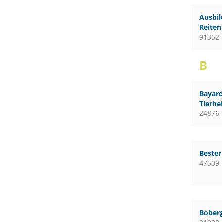
Ausbil
Reiten
91352 
B
Bayard
Tierhe
24876 
Bester
47509 
Boberg