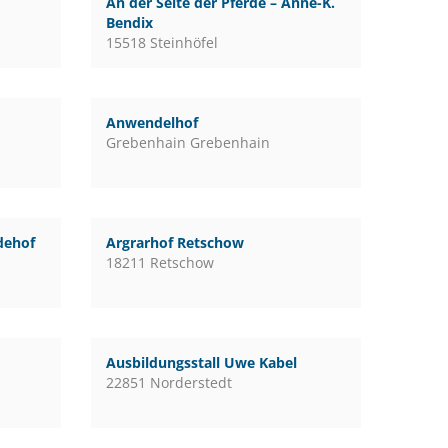
An der Seite der Pferde – Anne-K.
Bendix
15518 Steinhöfel
Anwendelhof
Grebenhain Grebenhain
rdehof
Argrarhof Retschow
18211 Retschow
Ausbildungsstall Uwe Kabel
22851 Norderstedt