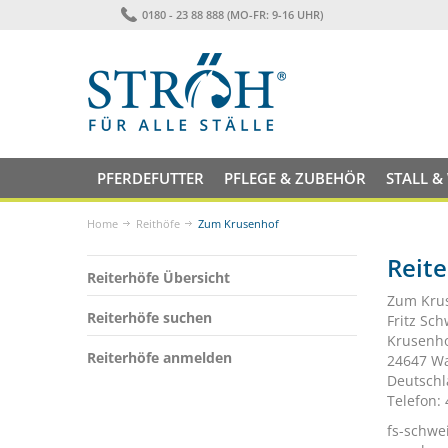
0180 - 23 88 888 (MO-FR: 9-16 UHR)
PFERDEFUTTER
PFLEGE & ZUBEHÖR
STALL &
Home
Reithöfe
Zum Krusenhof
Reit
Reiterhöfe Übersicht
Zum Kru
Reiterhöfe suchen
Fritz Sc
Krusenh
Reiterhöfe anmelden
24647 W
Deutsch
Telefon:
fs-schwe