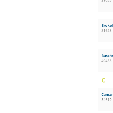
21033
Broke
31628
Busch
49453 
C
Camar
54619 