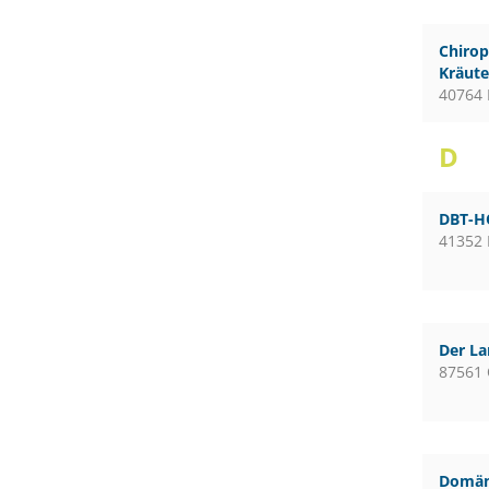
Chirop
Kräute
40764 
D
DBT-H
41352
Der L
87561 
Domän