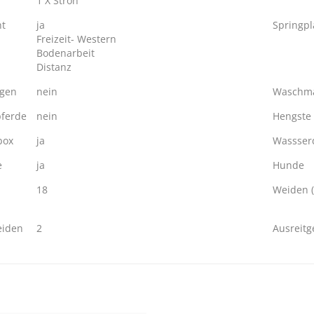
1 X Stroh
ht
ja
Springpl
Freizeit- Western
Bodenarbeit
Distanz
ngen
nein
Waschma
ferde
nein
Hengste
box
ja
Wassserd
e
ja
Hunde
18
Weiden (
eiden
2
Ausreitg