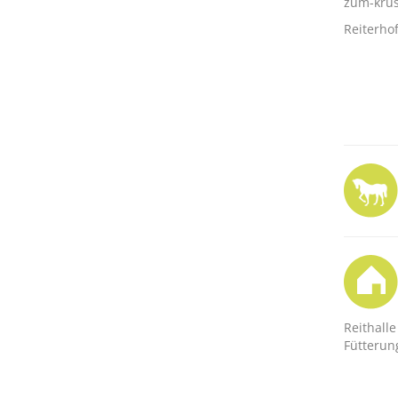
zum-kru
Reiterho
Reithalle
Fütterun