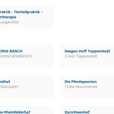
raktik - Tierheilpraktik –
rtherapie
Langenfeld
ORSE-RANCH
Deegen-Hoff Toppenstedt
 KORSCHENBROICH
21442 Toppenstedt
andhof
Die Pferdepension
Oberstdorf
15366 Münchehofe
e Rheinfelderhof
Dorotheenhof