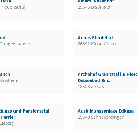
l Oase
Albers´ Rosenhof
Friedensthal
29646 Bispingen
hof
Annas Pferdehof
 Gungelshausen
26892 Kluse-Ahlen
ranch
Archehof Granitztal i.G Pfe
Sinsheim
Ostseebad Binz
18528 Zirkow
dungs und Pensionsstall
Ausbildungsanlage Edkasa
Perrier
29640 Schneverdingen
Leipzig