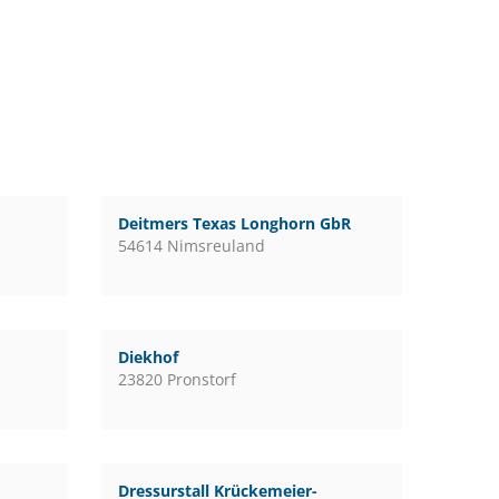
Deitmers Texas Longhorn GbR
54614 Nimsreuland
Diekhof
23820 Pronstorf
Dressurstall Krückemeier-