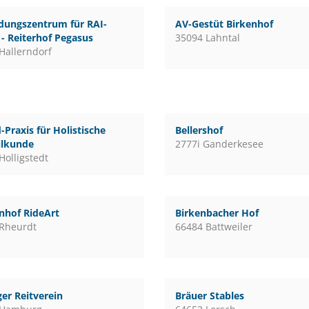
dungszentrum für RAI-
AV-Gestüt Birkenhof
 - Reiterhof Pegasus
35094 Lahntal
Hallerndorf
-Praxis für Holistische
Bellershof
ilkunde
2777i Ganderkesee
Holligstedt
nhof RideArt
Birkenbacher Hof
Rheurdt
66484 Battweiler
er Reitverein
Bräuer Stables