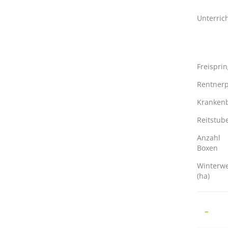
Unterric
Freispri
Rentnerp
Kranken
Reitstub
Anzahl
Boxen
Winterw
(ha)
-