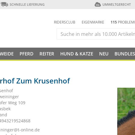
SCHNELLE LIEFERUNG
UMWELTGERECHT
RIDERSCLUB
EIGENMARKE
115
PROBLEM
 WEIDE
PFERD
REITER
HUND & KATZE
NEU
BUNDLES
erhof Zum Krusenhof
senhof
hweininger
ofer Weg 109
asbek
land
 4943219524868
ininger@t-online.de