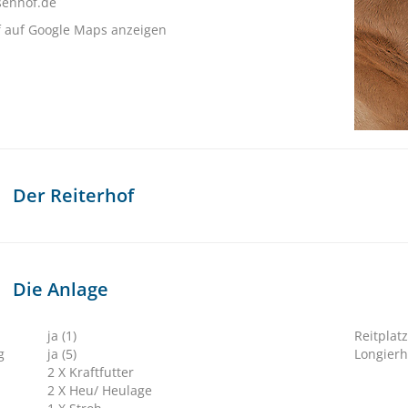
senhof.de
f auf Google Maps anzeigen
Der Reiterhof
Die Anlage
ja (1)
Reitplatz
g
ja (5)
Longierh
2 X Kraftfutter
2 X Heu/ Heulage