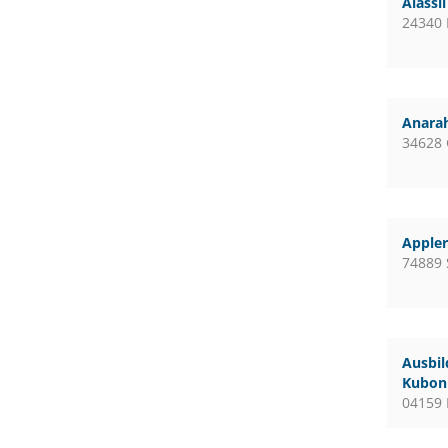
Alassi
24340 
Anara
34628
Apple
74889 
Ausbil
Kubon 
04159 