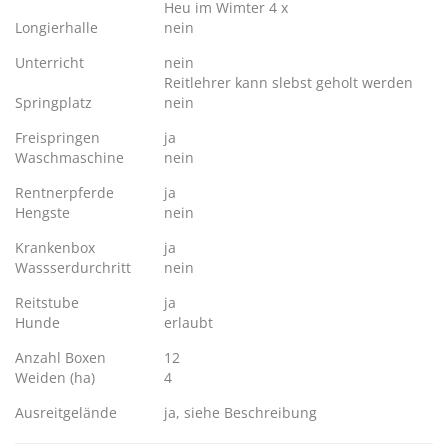
Heu im Wimter 4 x
Longierhalle
nein
Unterricht
nein
Reitlehrer kann slebst geholt werden
Springplatz
nein
Freispringen
ja
Waschmaschine
nein
Rentnerpferde
ja
Hengste
nein
Krankenbox
ja
Wassserdurchritt
nein
Reitstube
ja
Hunde
erlaubt
Anzahl Boxen
12
Weiden (ha)
4
Ausreitgelände
ja, siehe Beschreibung