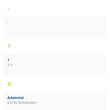
-
-
- -
1
1
5 6
A
Adamstal
65195 Wiesbaden