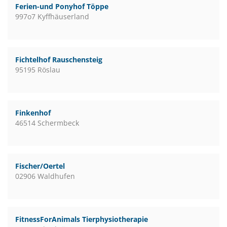
Ferien-und Ponyhof Töppe
997o7 Kyffhäuserland
Fichtelhof Rauschensteig
95195 Röslau
Finkenhof
46514 Schermbeck
Fischer/Oertel
02906 Waldhufen
FitnessForAnimals Tierphysiotherapie