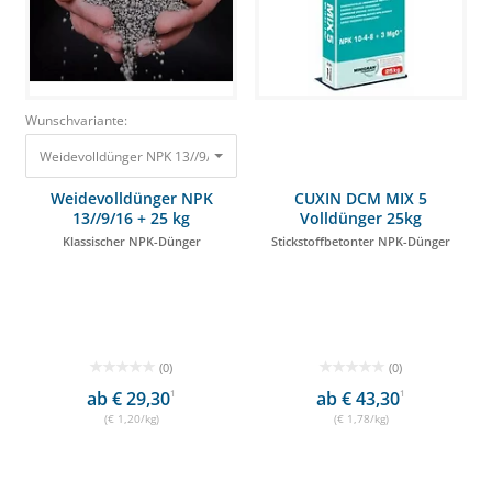
Wunschvariante:
Weidevolldünger NPK 13//9/16 + 25 kg Klassischer NPK-Dünger 29,90 €
Weidevolldünger NPK
CUXIN DCM MIX 5
13//9/16 + 25 kg
Volldünger 25kg
Klassischer NPK-Dünger
Stickstoffbetonter NPK-Dünger
(0)
(0)
ab € 29,30
1
ab € 43,30
1
(€ 1,20/kg)
(€ 1,78/kg)