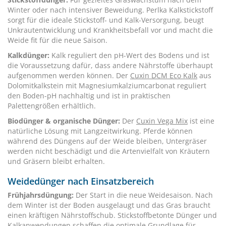
Winter oder nach intensiver Beweidung. Perlka Kalkstickstoff
sorgt für die ideale Stickstoff- und Kalk-Versorgung, beugt
Unkrautentwicklung und Krankheitsbefall vor und macht die
Weide fit für die neue Saison.
Kalkdünger:
Kalk reguliert den pH-Wert des Bodens und ist
die Voraussetzung dafür, dass andere Nährstoffe überhaupt
aufgenommen werden können. Der
Cuxin DCM Eco Kalk
aus
Dolomitkalkstein mit Magnesiumkalziumcarbonat reguliert
den Boden-pH nachhaltig und ist in praktischen
Palettengrößen erhältlich.
Biodünger & organische Dünger:
Der
Cuxin Vega Mix
ist eine
natürliche Lösung mit Langzeitwirkung. Pferde können
während des Düngens auf der Weide bleiben, Untergräser
werden nicht beschädigt und die Artenvielfalt von Kräutern
und Gräsern bleibt erhalten.
Weidedünger nach Einsatzbereich
Frühjahrsdüngung:
Der Start in die neue Weidesaison. Nach
dem Winter ist der Boden ausgelaugt und das Gras braucht
einen kräftigen Nährstoffschub. Stickstoffbetonte Dünger und
Kalkanwendungen schaffen die optimale Grundlage für