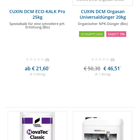
CUXIN DCM ECO-KALK Pro
CUXIN DCM Orgasan
25kg
Universaldünger 20kg
Spezialkalk für eine schnellere pH-
Organischer NPK-Dünger (Bio)
Erhöhung (Bio)
SCHNÄPPCHEN
RABATT
7%
(0)
(0)
ab € 21,60
1
€ 50,30
€ 46,51
1
(€ 0,88/kg)
(€ 1,86/kg)