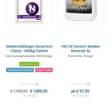
Weidevolldünger NovaTec®
HELTIE horse® Weiden
Classic 1000kg Palette
Minerale 5L
(40x25kg)
Kali- & phosphatstarker NPK-Dünger
Natürlicher Dünger
SCHNÄPPCHEN
VERSANDKOSTENFREI
RABATT
16%
(0)
(0)
€ 1798,99
€ 1499,00
1
ab € 97,95
1
(€ 1,50/kg)
(€ 19,98/Liter)