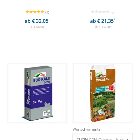
(3)
(0)
ab € 32,05
1
ab € 21,35
1
(€ 1,65/kg)
(€ 1,15/kg)
Wunschvariante:
CUXIN DCM Orgasan Universaldünge