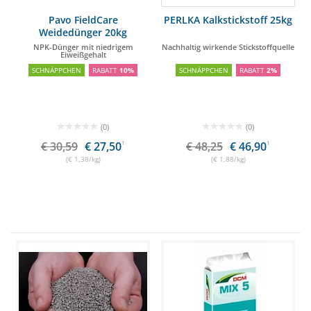
Pavo FieldCare
PERLKA Kalkstickstoff 25kg
Weidedünger 20kg
NPK-Dünger mit niedrigem
Nachhaltig wirkende Stickstoffquelle
Eiweißgehalt
SCHNÄPPCHEN
RABATT
10%
SCHNÄPPCHEN
RABATT
2%
(0)
(0)
€ 30,59
€ 27,50
1
€ 48,25
€ 46,90
1
(€ 1,38/kg)
(€ 1,88/kg)