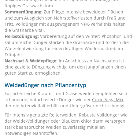
üppiges Graswachstum.
Sommerdüngung:
Zur Pflege intensiv beweideter Flächen
und zum Ausgleich von Nährstoffverlusten durch Fraß und
Tritt. Volldünger mit ausgewogenem NPK-Verhältnis halten
die Grasnarbe vital.
Herbstdüngung:
Vorbereitung auf den Winter: Phosphor- und
kaliumreiche Dünger stärken die Grasnarbe und fördern die
Wurzelentwicklung für einen kräftigen Wiederaustrieb im
Frühjahr.
Nachsaat
& Weidepflege:
Im Anschluss an Nachsaaten ist
eine gezielte Düngung wichtig, um den Jungpflanzen einen
guten Start zu ermöglichen.
Weidedünger nach Pflanzentyp
Für artenreiche Kräuter- und Gräserweiden empfehlen sich
schonende, naturbasierte Dünger wie der
Cuxin Vega Mix
,
der die Artenvielfalt erhält und Untergräser nicht schädigt.
Für intensiv genutzte Reiterweiden: Robuste Volldünger wie
der
Weide-Volldünger
oder
Blaukorn chloridarm
versorgen
stark beanspruchte Weiden zuverlässig mit allen
notwendigen Nährstoffen.