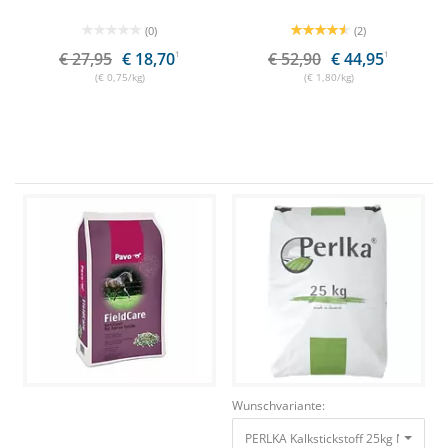
(0)
(2)
€ 27,95
€ 18,70
1
€ 52,90
€ 44,95
1
(€ 0,75/kg)
(€ 1,80/kg)
Wunschvariante:
PERLKA Kalkstickstoff 25kg Nachhalt