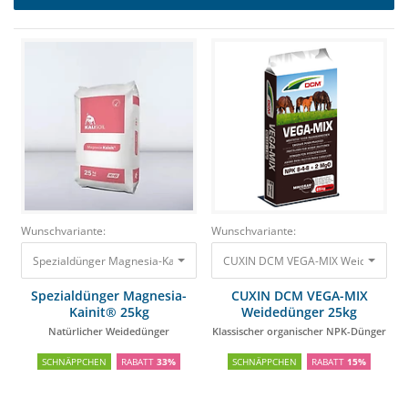
Wunschvariante:
Wunschvariante:
Spezialdünger Magnesia-Kainit® 25kg Natürlicher Weidedünger
CUXIN DCM VEGA-MIX Weidedünger 
27,95 €
1
Spezialdünger Magnesia-
CUXIN DCM VEGA-MIX
Kainit® 25kg
Weidedünger 25kg
Natürlicher Weidedünger
Klassischer organischer NPK-Dünger
SCHNÄPPCHEN
RABATT
33%
SCHNÄPPCHEN
RABATT
15%