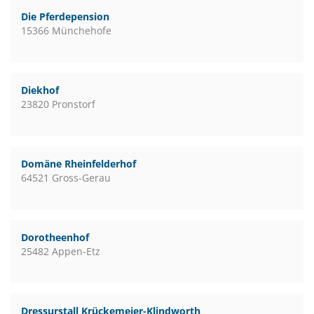
Die Pferdepension
15366 Münchehofe
Diekhof
23820 Pronstorf
Domäne Rheinfelderhof
64521 Gross-Gerau
Dorotheenhof
25482 Appen-Etz
Dressurstall Krückemeier-Klindworth