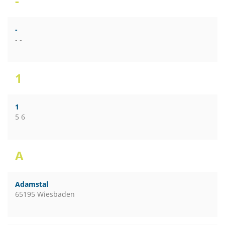
-
-
- -
1
1
5 6
A
Adamstal
65195 Wiesbaden