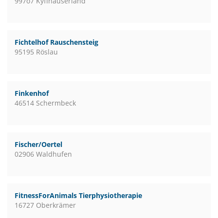
997o7 Kyffhäuserland
Fichtelhof Rauschensteig
95195 Röslau
Finkenhof
46514 Schermbeck
Fischer/Oertel
02906 Waldhufen
FitnessForAnimals Tierphysiotherapie
16727 Oberkrämer