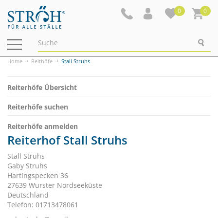
0
0
Navigation
ein-/ausblenden
Home
Reithöfe
Stall Struhs
Reiterhöfe Übersicht
Reiterhöfe suchen
Reiterhöfe anmelden
Reiterhof Stall Struhs
Stall Struhs
Gaby Struhs
Hartingspecken 36
27639 Wurster Nordseeküste
Deutschland
Telefon: 01713478061