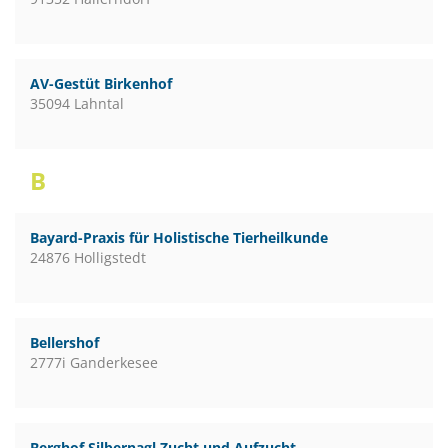
AV-Gestüt Birkenhof
35094 Lahntal
B
Bayard-Praxis für Holistische Tierheilkunde
24876 Holligstedt
Bellershof
2777i Ganderkesee
Berghof Silbernagl Zucht und Aufzucht