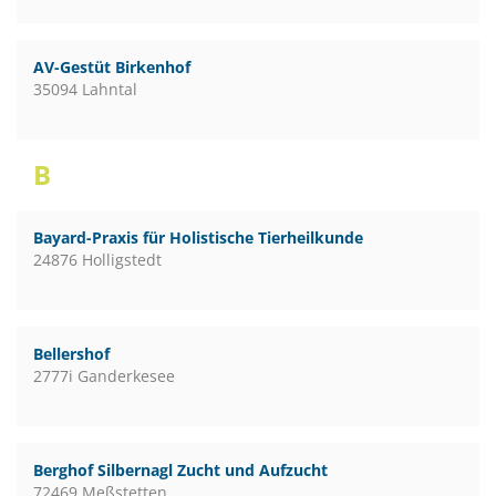
AV-Gestüt Birkenhof
35094 Lahntal
B
Bayard-Praxis für Holistische Tierheilkunde
24876 Holligstedt
Bellershof
2777i Ganderkesee
Berghof Silbernagl Zucht und Aufzucht
72469 Meßstetten