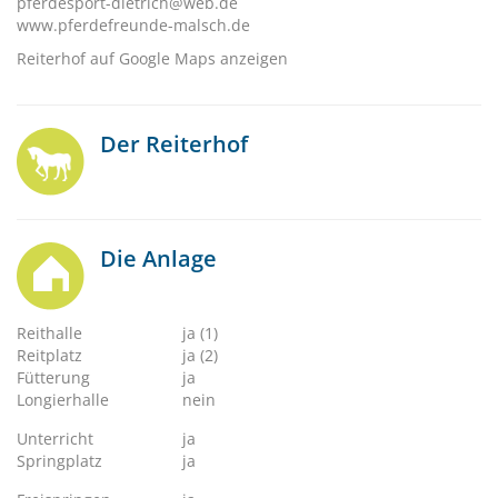
pferdesport-dietrich@web.de
www.pferdefreunde-malsch.de
Reiterhof auf Google Maps anzeigen
Der Reiterhof
Die Anlage
Reithalle
ja (1)
Reitplatz
ja (2)
Fütterung
ja
Longierhalle
nein
Unterricht
ja
Springplatz
ja