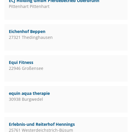
ECJ Holding GmbH Pferdebetrieb Oberbrunn
Pittenhart Pittenhart
Eichenhof Beppen
27321 Thedinghausen
Equi Fitness
22946 Großensee
equin aqua therapie
30938 Burgwedel
Erlebnis-und Reiterhof Hennings
25761 Westerdeichstrich-Büsum