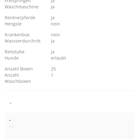
Freispringen
ja
Waschmaschine
ja
Rentnerpferde
ja
Hengste
nein
Krankenbox
nein
Wassserdurchritt
ja
Reitstube
ja
Hunde
erlaubt
Anzahl Boxen
25
Anzahl
1
Waschboxen
-
-
- -