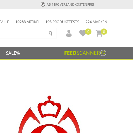
AB 119€ VERSANDKOSTENFREI
FÄLLE
10283
ARTIKEL
193
PRODUKTTESTS
224
MARKEN
0
0
SALE%