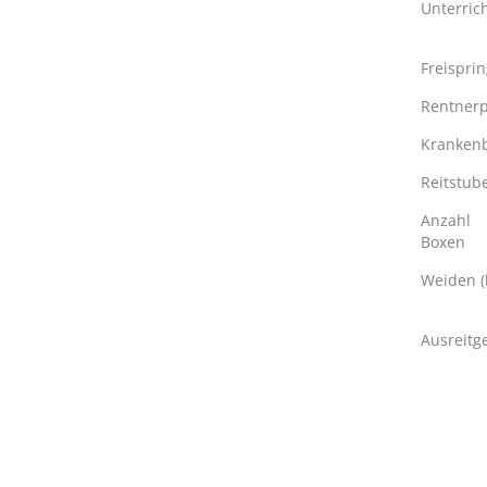
Unterric
Freispri
Rentnerp
Kranken
Reitstub
Anzahl
Boxen
Weiden (
Ausreitg