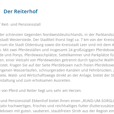
Der Reiterhof
 Reit- und Pensionsstall
 der schönsten Gegenden Nordwestdeutschlands, in der Parklandsch
stadt Westerstede. Der Stadtteil Ihorst liegt ca. 7 km von der Krei
rum die Stadt Oldenburg sowie die Kreisstadt Leer sind mit dem A
n. Mit zwei Pferdeställen und insgesamt 24 großzügigen Pferdeboxen
de und Ponys, Pferdewaschplätze, Sattelkammer und Parkplätze f
zen, einer Vielzahl von Pferdeweiden getrennt durch typische Wallh
istet. Fragen Sie auf der Seite Pferdeboxen nach freien Pferdeboxe
genen Wasserläufen, schnurgeraden Kanälen und Fehnbrücken, g
ete, Wald- und Wirtschaftswege direkt an der Anlage, bietet der S
gestaltung und zum erholsamen Ausreiten.
 von Pferd und Reiter liegt uns sehr am Herzen.
- und Pensionsstall Ebkenhof bietet Ihnen einen „RUND-UM-SORGLO
itativ hochwertiges, frisches und reichhaltiges Futter (Futterzus
rdeboxen mit guten, sauberen, staubfreien Stroh aus der Region ei