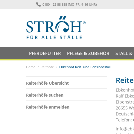
0180 - 23 88 888 (MO-FR: 9-16 UHR)
PFERDEFUTTER
PFLEGE & ZUBEHÖR
STALL &
Home
Reithöfe
Ebkenhof Reit- und Pensionsstall
Reite
Reiterhöfe Übersicht
Ebkenhof
Reiterhöfe suchen
Ralf Ebk
Eibenstr
Reiterhöfe anmelden
26655 We
Deutsch
Telefon:
info@eb