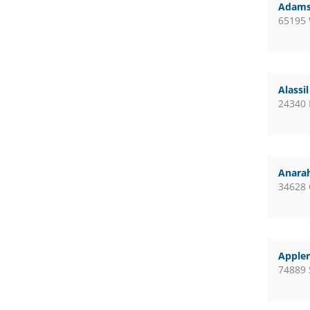
Adams
65195
Alassi
24340 
Anara
34628
Apple
74889 