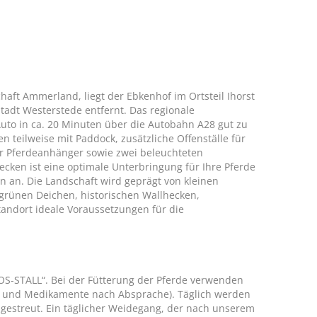
aft Ammerland, liegt der Ebkenhof im Ortsteil Ihorst
sstadt Westerstede entfernt. Das regionale
uto in ca. 20 Minuten über die Autobahn A28 gut zu
 teilweise mit Paddock, zusätzliche Offenställe für
ür Pferdeanhänger sowie zwei beleuchteten
ecken ist eine optimale Unterbringung für Ihre Pferde
n an. Die Landschaft wird geprägt von kleinen
rünen Deichen, historischen Wallhecken,
tandort ideale Voraussetzungen für die
S-STALL“. Bei der Fütterung der Pferde verwenden
ätze und Medikamente nach Absprache). Täglich werden
ngestreut. Ein täglicher Weidegang, der nach unserem