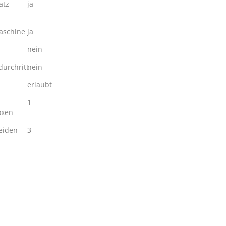
atz
ja
schine
ja
nein
urchritt
nein
erlaubt
1
oxen
eiden
3