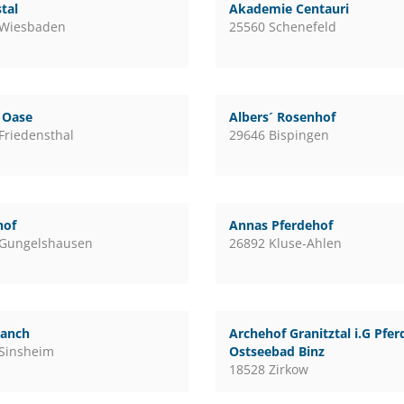
tal
Akademie Centauri
 Wiesbaden
25560 Schenefeld
l Oase
Albers´ Rosenhof
Friedensthal
29646 Bispingen
hof
Annas Pferdehof
 Gungelshausen
26892 Kluse-Ahlen
ranch
Archehof Granitztal i.G Pfe
Sinsheim
Ostseebad Binz
18528 Zirkow