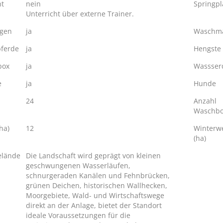
ht
nein
Springpl
Unterricht über externe Trainer.
ngen
ja
Waschma
ferde
ja
Hengste
box
ja
Wassserd
e
ja
Hunde
24
Anzahl
Waschb
ha)
12
Winterw
(ha)
elände
Die Landschaft wird geprägt von kleinen
geschwungenen Wasserläufen,
schnurgeraden Kanälen und Fehnbrücken,
grünen Deichen, historischen Wallhecken,
Moorgebiete, Wald- und Wirtschaftswege
direkt an der Anlage, bietet der Standort
ideale Voraussetzungen für die