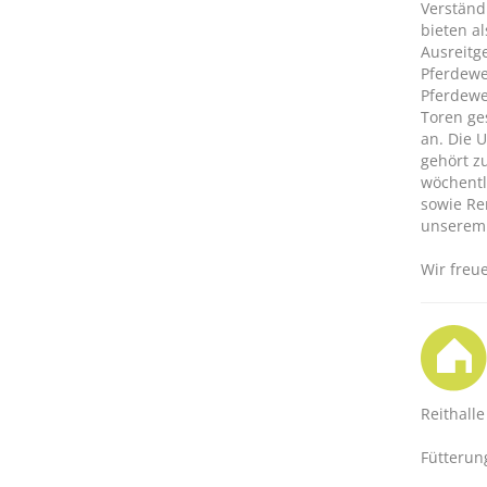
Verständn
bieten al
Ausreitg
Pferdewe
Pferdewe
Toren ge
an. Die 
gehört z
wöchentl
sowie Re
unserem 
Wir freu
Reithalle
Fütterun