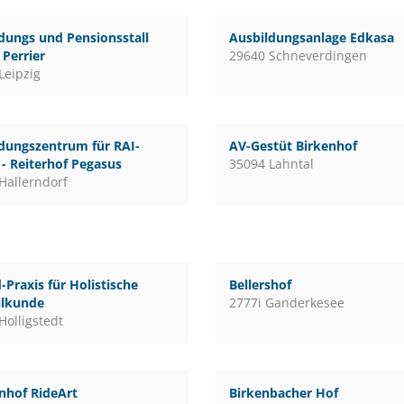
dungs und Pensionsstall
Ausbildungsanlage Edkasa
Perrier
29640 Schneverdingen
Leipzig
dungszentrum für RAI-
AV-Gestüt Birkenhof
 - Reiterhof Pegasus
35094 Lahntal
Hallerndorf
-Praxis für Holistische
Bellershof
ilkunde
2777i Ganderkesee
Holligstedt
nhof RideArt
Birkenbacher Hof