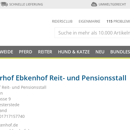
SCHNELLE LIEFERUNG
UMWELTGERECHT
RIDERSCLUB
EIGENMARKE
115
PROBLEM
 WEIDE
PFERD
REITER
HUND & KATZE
NEU
BUNDLES
rhof Ebkenhof Reit- und Pensionsstall
 Reit- und Pensionsstall
en
asse 9
sterstede
land
 01717157740
kenhof.de