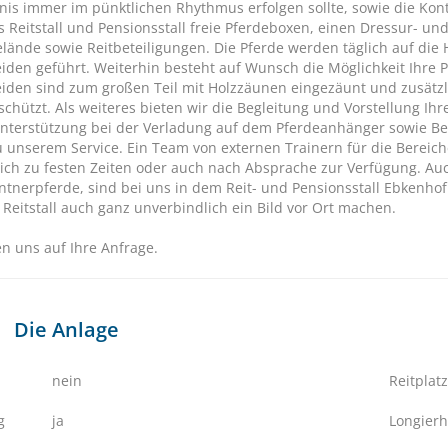
is immer im pünktlichen Rhythmus erfolgen sollte, sowie die Kontro
s Reitstall und Pensionsstall freie Pferdeboxen, einen Dressur- und
elände sowie Reitbeteiligungen. Die Pferde werden täglich auf die
iden geführt. Weiterhin besteht auf Wunsch die Möglichkeit Ihre 
iden sind zum großen Teil mit Holzzäunen eingezäunt und zusätzli
schützt. Als weiteres bieten wir die Begleitung und Vorstellung Ih
Unterstützung bei der Verladung auf dem Pferdeanhänger sowie Be
u unserem Service. Ein Team von externen Trainern für die Bereich
ich zu festen Zeiten oder auch nach Absprache zur Verfügung. Auch
ntnerpferde, sind bei uns in dem Reit- und Pensionsstall Ebkenhof
Reitstall auch ganz unverbindlich ein Bild vor Ort machen.
en uns auf Ihre Anfrage.
Die Anlage
nein
Reitplatz
g
ja
Longierh