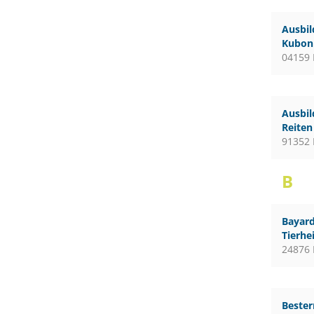
Ausbil
Kubon 
04159 
Ausbil
Reiten
91352 
B
Bayard
Tierhe
24876 
Bester