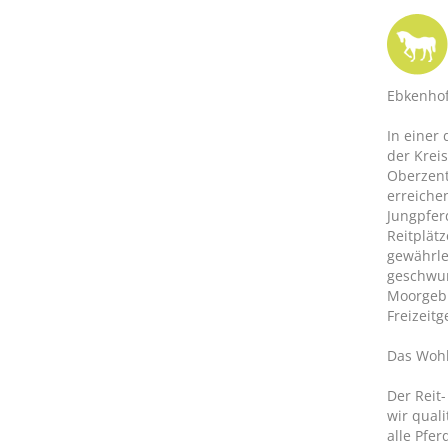
Ebkenhof
In einer
der Kreis
Oberzent
erreiche
Jungpfer
Reitplät
gewährle
geschwun
Moorgebi
Freizeit
Das Wohl
Der Reit
wir qual
alle Pfe