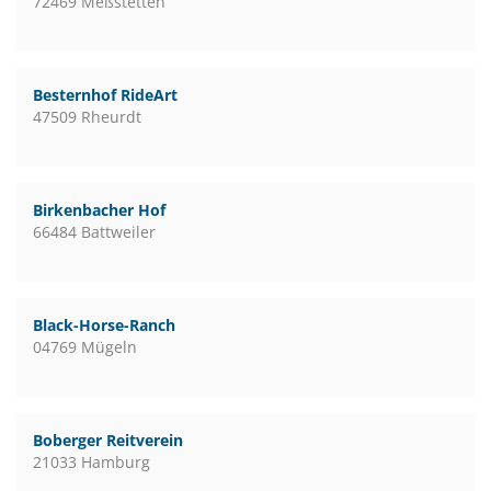
72469 Meßstetten
Besternhof RideArt
47509 Rheurdt
Birkenbacher Hof
66484 Battweiler
Black-Horse-Ranch
04769 Mügeln
Boberger Reitverein
21033 Hamburg