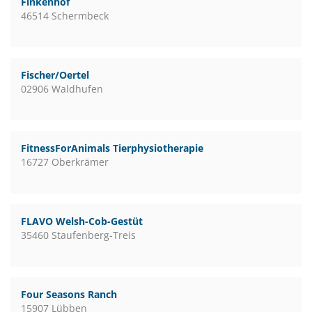
Finkenhof
46514 Schermbeck
Fischer/Oertel
02906 Waldhufen
FitnessForAnimals Tierphysiotherapie
16727 Oberkrämer
FLAVO Welsh-Cob-Gestüt
35460 Staufenberg-Treis
Four Seasons Ranch
15907 Lübben