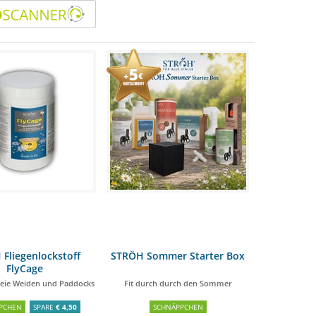
rksames Insektenrepellent für Pferde
18,90 €
17,50 €
Fliegenlockstoff
STRÖH Sommer Starter Box
FlyCage
freie Weiden und Paddocks
Fit durch durch den Sommer
PCHEN
SPARE
€ 4,50
SCHNÄPPCHEN