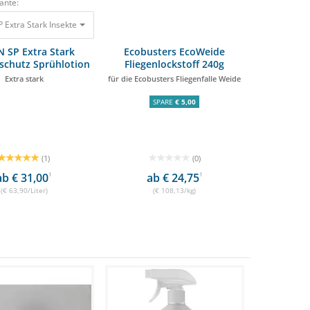
ante:
enschutzspray 500ml Stark & langanhaltend 23,99 €
Extra Stark Insektenschutz Sprühlotion 500ml Extra stark 31,95 €
 SP Extra Stark
Ecobusters EcoWeide
schutz Sprühlotion
Fliegenlockstoff 240g
500ml
Extra stark
für die Ecobusters Fliegenfalle Weide
SPARE
€ 5,00
(1)
(0)
ab € 31,00
1
ab € 24,75
1
(€ 63,90/Liter)
(€ 108,13/kg)