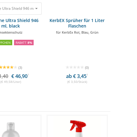
 Ultra Shield 946 ml, black Insektenschutz
30 €
29,99 €
51,40 €
46,90 €
e Ultra Shield 946
KerbEX Sprüher für 1 Liter
ml, black
Flaschen
Insektenschutz
für KerbEx Rot, Blau, Grün
PPCHEN
RABATT
8%
(3)
(0)
1,40
€ 46,90
1
ab € 3,45
1
(€ 49,58/Liter)
(€ 3,50/Stück)