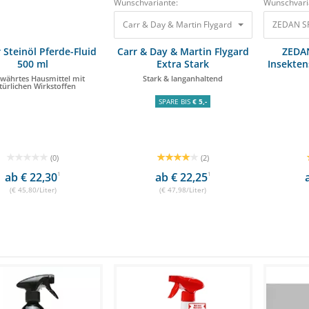
Wunschvariante:
Wunschvari
Carr & Day & Martin Flygard Extra Stark Insekt
ZEDAN SP 
r Steinöl Pferde-Fluid
Carr & Day & Martin Flygard
ZEDAN
500 ml
Extra Stark
Insekten
Insektenschutzspray 500ml
ewährtes Hausmittel mit
Stark & langanhaltend
türlichen Wirkstoffen
SPARE BIS
€ 5,-
(0)
(2)
ab € 22,30
1
ab € 22,25
1
(€ 45,80/Liter)
(€ 47,98/Liter)