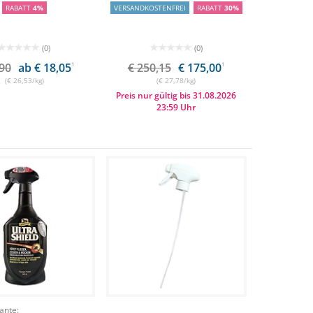
RABATT
4%
VERSANDKOSTENFREI
RABATT
30%
(0)
(0)
,90
ab € 18,05
1
€ 250,15
€ 175,00
1
(€ 26,53/kg)
(€ 27,78/kg)
Preis nur gültig bis 31.08.2026
23:59 Uhr
ante: