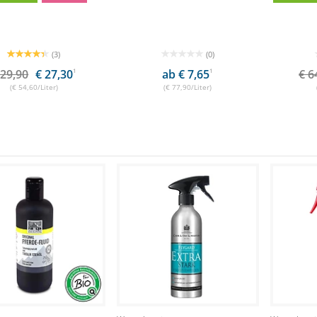
(3)
(0)
 29,90
€ 27,30
1
ab € 7,65
1
€ 6
(€ 54,60/Liter)
(€ 77,90/Liter)