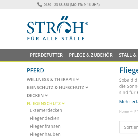
0180 - 23 88 888 (MO-FR: 9-16 UHR)
PFERDEFUTTER
PFLEGE & ZUBEHÖR
STALL &
Flieg
PFERD
WELLNESS & THERAPIE
Sobald d
die Sonn
BEINSCHUTZ & HUFSCHUTZ
sind für
DECKEN
Mehr erf
FLIEGENSCHUTZ
Ekzemerdecken
Home
Pf
Fliegendecken
Fliegenfransen
Sortie
Fliegenhauben