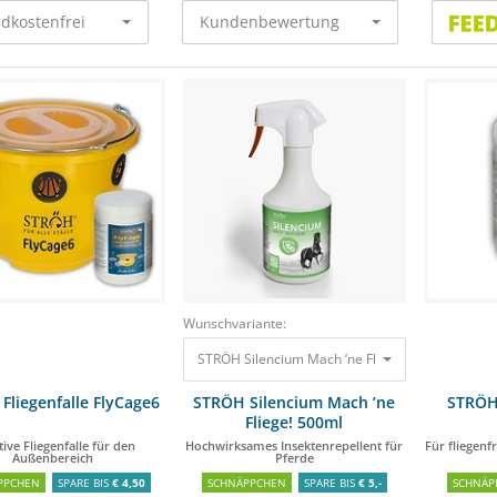
dkostenfrei
Kundenbewertung
Wunschvariante:
STRÖH Silencium Mach ’ne Fliege! 500ml Hochwi
Fliegenfalle FlyCage6
STRÖH Silencium Mach ’ne
STRÖH 
Fliege! 500ml
tive Fliegenfalle für den
Hochwirksames Insektenrepellent für
Für fliegen
Außenbereich
Pferde
PPCHEN
SPARE BIS
€ 4,50
SCHNÄPPCHEN
SPARE BIS
€ 5,-
SCHNÄP