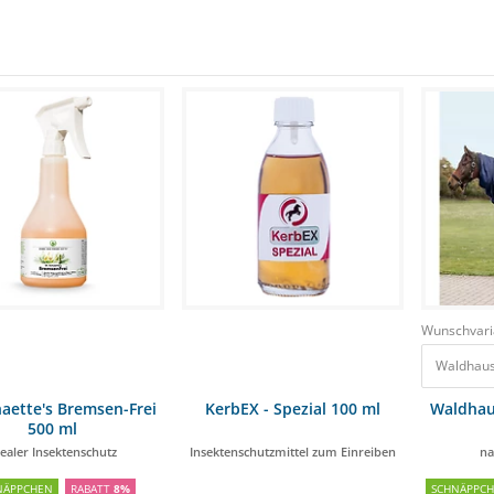
Wunschvari
Waldhaus
haette's Bremsen-Frei
KerbEX - Spezial 100 ml
Waldhau
500 ml
dealer Insektenschutz
Insektenschutzmittel zum Einreiben
na
NÄPPCHEN
RABATT
8%
SCHNÄPPC