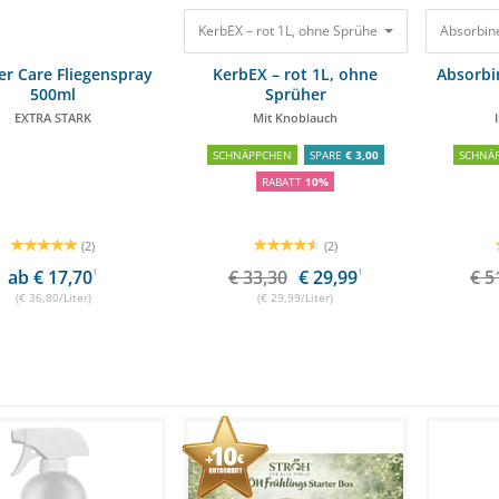
KerbEX – rot 1L, ohne Sprüher Mit Knoblauch
Absorbine
33,
er Care Fliegenspray
KerbEX – rot 1L, ohne
Absorbin
500ml
Sprüher
EXTRA STARK
Mit Knoblauch
SCHNÄPPCHEN
SPARE
€ 3,00
SCHNÄ
RABATT
10%
(2)
(2)
ab € 17,70
1
€ 33,30
€ 29,99
1
€ 5
(€ 36,80/Liter)
(€ 29,99/Liter)