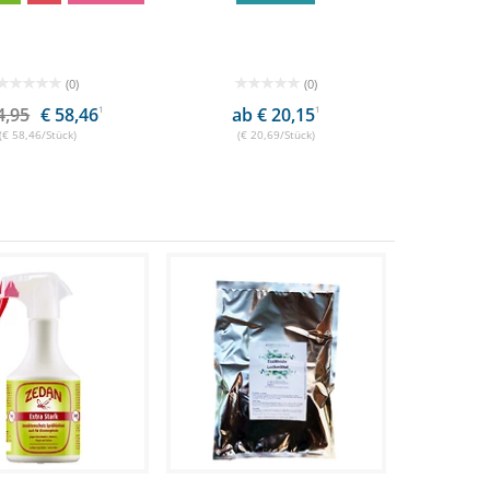
(0)
(0)
4,95
€ 58,46
1
ab € 20,15
1
(€ 58,46/Stück)
(€ 20,69/Stück)