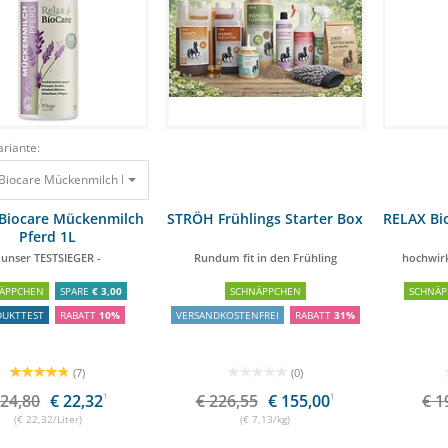
riante:
Biocare Mückenmilch Pferd 1L - unser TESTSIEGER -
24,80 €
22,32 €
Biocare Mückenmilch
STRÖH Frühlings Starter Box
RELAX Bi
Pferd 1L
 unser TESTSIEGER -
Rundum fit in den Frühling
hochwir
ÄPPCHEN
SPARE
€ 3,00
SCHNÄPPCHEN
SCHNÄP
DUKTTEST
RABATT
10%
VERSANDKOSTENFREI
RABATT
31%
(7)
(0)
 24,80
€ 22,32
1
€ 226,55
€ 155,00
1
€ 1
(€ 22,32/Liter)
(€ 7,13/kg)