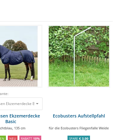
ante:
en Ekzemerdecke Basic nachtblau, 135 cm
64,95 €
58,46 €
sen Ekzemerdecke
Ecobusters Aufstellpfahl
Basic
chtblau, 135 cm
für die Ecobusters Fliegenfalle Weide
HEN
NEU
RABATT
10%
SPARE
€ 3,00