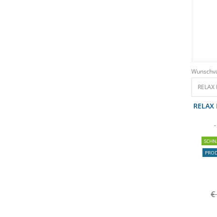
Wunschva
RELAX 
RELAX 
-
SCHN
PRO
€