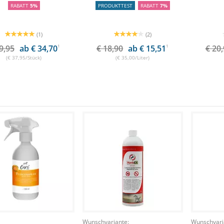
RABATT
5%
PRODUKTTEST
RABATT
7%
(1)
(2)
9,95
ab € 34,70
1
€ 18,90
ab € 15,51
1
€ 20
(€ 37,95/Stück)
(€ 35,00/Liter)
Wunschvariante:
Wunschvari