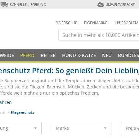
SCHNELLE LIEFERUNG
UMWELTGERECHT
RIDERSCLUB
EIGENMARKE
115
PROBLEM
 WEIDE
PFERD
REITER
HUND & KATZE
NEU
BUNDLES
enschutz Pferd: So genießt Dein Lieb
ie Sommerzeit beginnt und die Temperaturen steigen, kehrt auf de
e, sind sie da: Fliegen, Bremsen, Mücken, Zecken und die besonder
 Pferde weit mehr als nur ein optisches Problem.
ahren
erd
Fliegenschutz
rung
Marke
Preis 