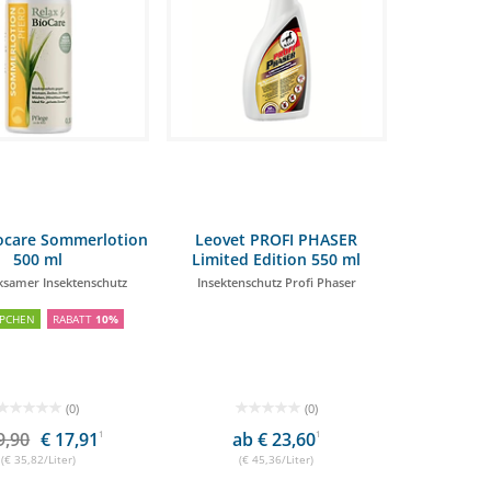
ocare Sommerlotion
Leovet PROFI PHASER
500 ml
Limited Edition 550 ml
ksamer Insektenschutz
Insektenschutz Profi Phaser
PCHEN
RABATT
10%
(0)
(0)
9,90
€ 17,91
1
ab € 23,60
1
(€ 35,82/Liter)
(€ 45,36/Liter)