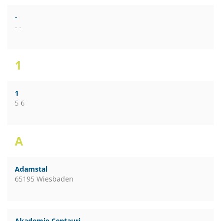
-
- -
1
1
5 6
A
Adamstal
65195 Wiesbaden
Akademie Centauri