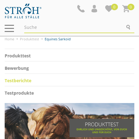
0
0
Navigation
ein-/ausblenden
Home
Produkttest
Equines Sarkoid
Produkttest
Bewerbung
Testberichte
Testprodukte