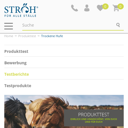
0
0
Navigation
ein-/ausblenden
Home
Produkttest
Trockene Hufe
Produkttest
Bewerbung
Testberichte
Testprodukte