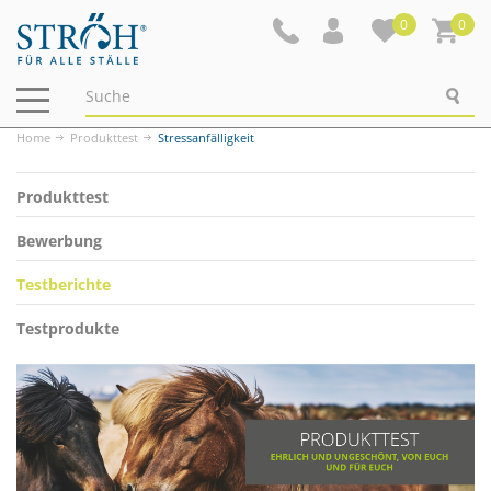
0
0
Navigation
ein-/ausblenden
Home
Produkttest
Stressanfälligkeit
Produkttest
Bewerbung
Testberichte
Testprodukte