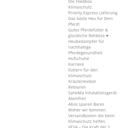
Die Feedbox.
Klimaschutz.
Priority Express Lieferung
Das beste Heu für Dein
Pferd!
Gutes Pferdefutter &
glückliche Rehkitze ♥
Heubedampfer für
nachhaltige
Pferdegesundheit
Hufschuhe
Karriere
Füttern für den
Klimaschutz
Kräuterlexikon
Retouren
SaHoMa Inhalationsgerät.
Atemfrei!
Abos sparen Bares
Woher wir kommen
Versandkosten die beim
Klimaschutz helfen.
VEYA – Die Kraft der 5