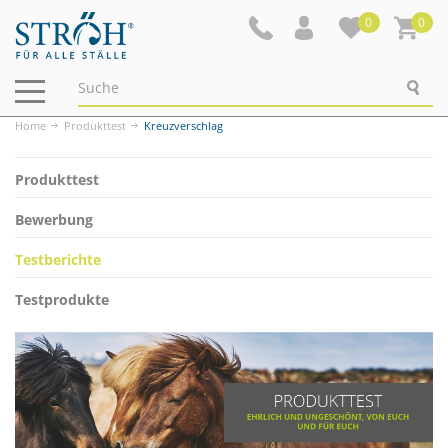
0
0
Navigation
ein-/ausblenden
Home
Produkttest
Kreuzverschlag
Produkttest
Bewerbung
Testberichte
Testprodukte