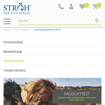
0
0
Navigation
ein-/ausblenden
Home
Produkttest
Cushing Syndrom ECS
Produkttest
Bewerbung
Testberichte
Testprodukte