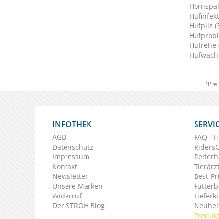
Hornspalt
Hufinfekt
Hufpilz (
Hufprobl
Hufrehe 
Hufwachs
1
Prei
INFOTHEK
SERVI
AGB
FAQ - H
Datenschutz
Riders
Impressum
Reiterh
Kontakt
Tierärz
Newsletter
Best-Pr
Unsere Marken
Futterb
Widerruf
Lieferk
Der STRÖH Blog
Neuheit
Produkt