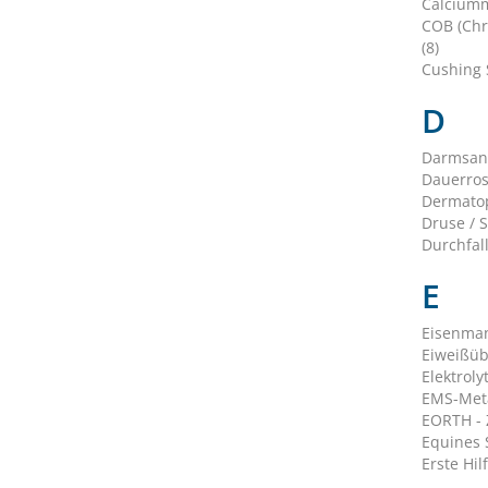
Calciumm
COB (Chr
(8)
Cushing 
D
Darmsani
Dauerros
Dermatop
Druse / S
Durchfall
E
Eisenman
Eiweißüb
Elektroly
EMS-Meta
EORTH - 
Equines S
Erste Hilf