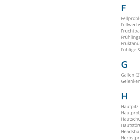
F
Fellprob
Fellwechs
Fruchtbar
Frühling
Fruktanü
Fühlige S
G
Gallen (2
Gelenken
H
Hautpilz 
Hautprob
Hautschu
Hautstör
Headshak
Herbstpr