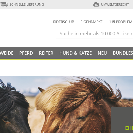
SCHNELLE LIEFERUNG
UMWELTGERECHT
RIDERSCLUB
EIGENMARKE
115
PROBLEM
 WEIDE
PFERD
REITER
HUND & KATZE
NEU
BUNDLES