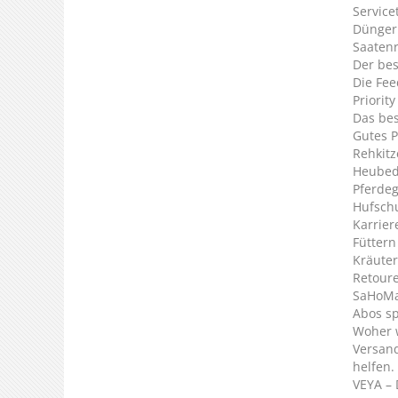
Service
Dünger
Saaten
Der bes
Die Fee
Priorit
Das bes
Gutes P
Rehkitz
Heubed
Pferde
Hufsch
Karrier
Füttern
Kräuter
Retour
SaHoMa 
Abos s
Woher 
Versan
helfen.
VEYA – 