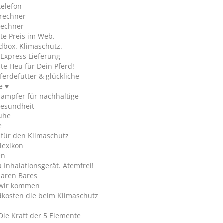
telefon
rechner
rechner
te Preis im Web.
dbox. Klimaschutz.
y Express Lieferung
te Heu für Dein Pferd!
ferdefutter & glückliche
e ♥
ampfer für nachhaltige
gesundheit
uhe
e
 für den Klimaschutz
lexikon
en
Inhalationsgerät. Atemfrei!
paren Bares
wir kommen
dkosten die beim Klimaschutz
Die Kraft der 5 Elemente