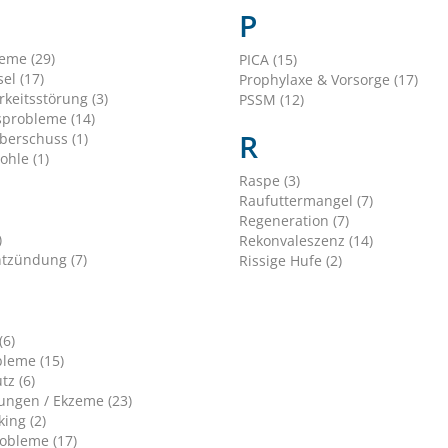
P
leme (29)
PICA (15)
el (17)
Prophylaxe & Vorsorge (17)
keitsstörung (3)
PSSM (12)
sprobleme (14)
R
berschuss (1)
ohle (1)
Raspe (3)
Raufuttermangel (7)
Regeneration (7)
)
Rekonvaleszenz (14)
tzündung (7)
Rissige Hufe (2)
(6)
leme (15)
tz (6)
ungen / Ekzeme (23)
ing (2)
obleme (17)