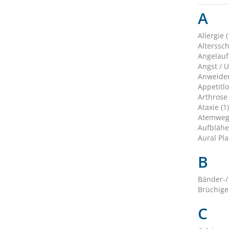
A
Allergie (
Alterssc
Angelauf
Angst / U
Anweiden
Appetitlo
Arthrose 
Ataxie (1)
Atemweg
Aufblähe
Aural Pla
B
Bänder-/
Brüchige
C