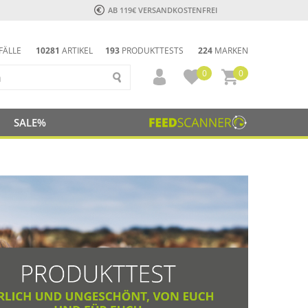
AB 119€ VERSANDKOSTENFREI
FÄLLE
10281
ARTIKEL
193
PRODUKTTESTS
224
MARKEN
0
0
SALE%