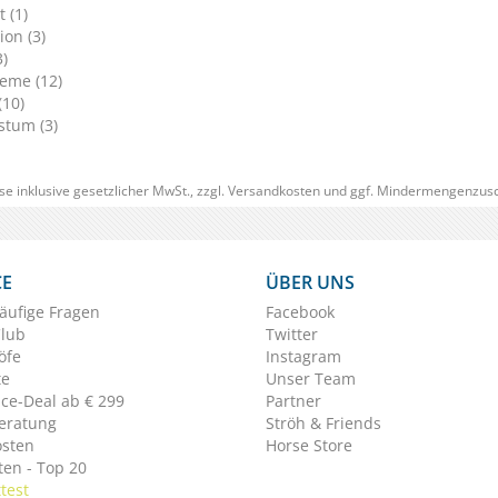
 (1)
ion (3)
3)
eme (12)
(10)
tum (3)
se inklusive gesetzlicher MwSt., zzgl.
Versandkosten
und ggf. Mindermengenzusc
CE
ÜBER UNS
äufige Fragen
Facebook
Club
Twitter
öfe
Instagram
te
Unser Team
ice-Deal ab € 299
Partner
eratung
Ströh & Friends
osten
Horse Store
en - Top 20
test