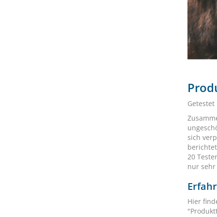
Produ
Getestet
Zusammen
ungeschö
sich ver
berichte
20 Teste
nur sehr
Erfah
Hier find
"Produktt