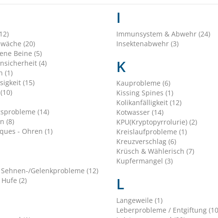
I
12)
Immunsystem & Abwehr (24)
hwäche (20)
Insektenabwehr (3)
ene Beine (5)
K
nsicherheit (4)
 (1)
sigkeit (15)
Kauprobleme (6)
(10)
Kissing Spines (1)
Kolikanfälligkeit (12)
sprobleme (14)
Kotwasser (14)
n (8)
KPU(Kryptopyrrolurie) (2)
ques - Ohren (1)
Kreislaufprobleme (1)
Kreuzverschlag (6)
Krüsch & Wählerisch (7)
Kupfermangel (3)
 Sehnen-/Gelenkprobleme (12)
L
 Hufe (2)
Langeweile (1)
Leberprobleme / Entgiftung (10