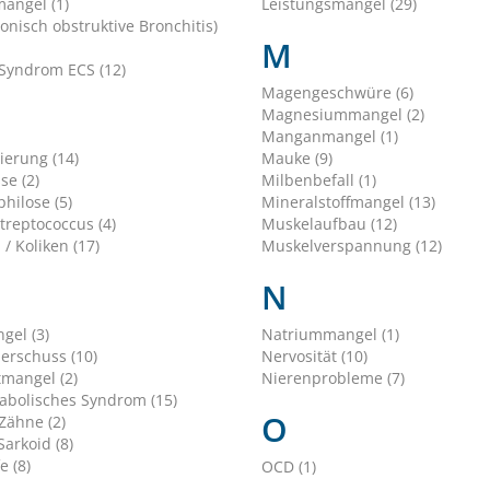
angel (1)
Leistungsmangel (29)
onisch obstruktive Bronchitis)
M
Syndrom ECS (12)
Magengeschwüre (6)
Magnesiummangel (2)
Manganmangel (1)
erung (14)
Mauke (9)
se (2)
Milbenbefall (1)
hilose (5)
Mineralstoffmangel (13)
treptococcus (4)
Muskelaufbau (12)
 / Koliken (17)
Muskelverspannung (12)
N
gel (3)
Natriummangel (1)
erschuss (10)
Nervosität (10)
tmangel (2)
Nierenprobleme (7)
bolisches Syndrom (15)
O
Zähne (2)
arkoid (8)
e (8)
OCD (1)