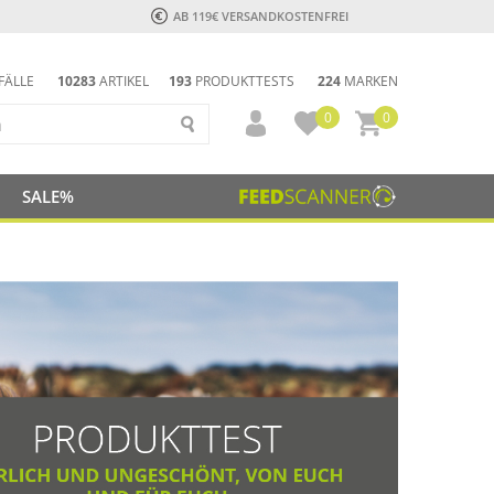
AB 119€ VERSANDKOSTENFREI
FÄLLE
10283
ARTIKEL
193
PRODUKTTESTS
224
MARKEN
0
0
SALE%