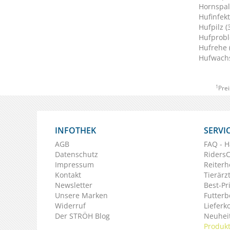
Hornspalt
Hufinfekt
Hufpilz (
Hufprobl
Hufrehe 
Hufwachs
1
Prei
INFOTHEK
SERVI
AGB
FAQ - H
Datenschutz
Riders
Impressum
Reiterh
Kontakt
Tierärz
Newsletter
Best-Pr
Unsere Marken
Futterb
Widerruf
Lieferk
Der STRÖH Blog
Neuheit
Produkt