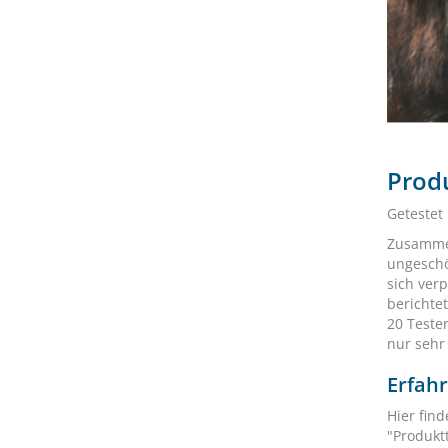
Produ
Getestet
Zusammen
ungeschö
sich ver
berichte
20 Teste
nur sehr
Erfah
Hier find
"Produktt