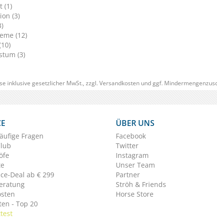
 (1)
ion (3)
3)
eme (12)
(10)
tum (3)
se inklusive gesetzlicher MwSt., zzgl.
Versandkosten
und ggf. Mindermengenzusc
CE
ÜBER UNS
äufige Fragen
Facebook
Club
Twitter
öfe
Instagram
te
Unser Team
ice-Deal ab € 299
Partner
eratung
Ströh & Friends
osten
Horse Store
en - Top 20
test