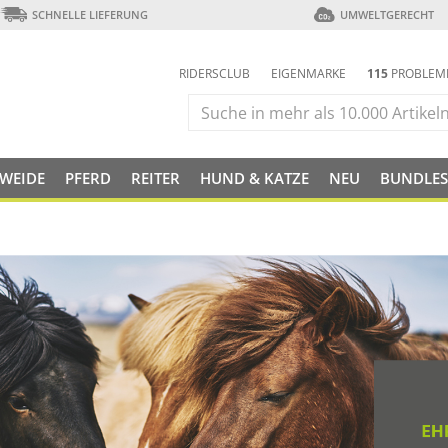
SCHNELLE LIEFERUNG
UMWELTGERECHT
RIDERSCLUB
EIGENMARKE
115
PROBLEM
 WEIDE
PFERD
REITER
HUND & KATZE
NEU
BUNDLES