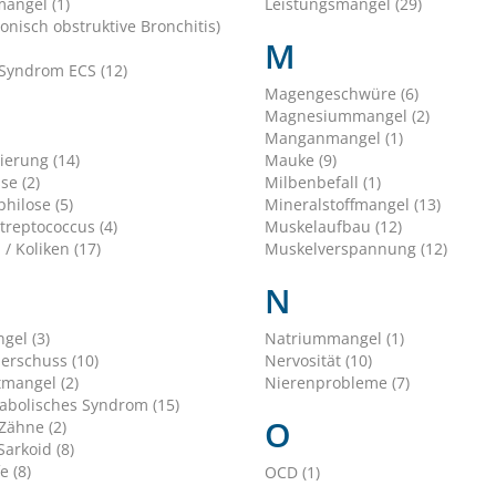
angel (1)
Leistungsmangel (29)
onisch obstruktive Bronchitis)
M
Syndrom ECS (12)
Magengeschwüre (6)
Magnesiummangel (2)
Manganmangel (1)
erung (14)
Mauke (9)
se (2)
Milbenbefall (1)
hilose (5)
Mineralstoffmangel (13)
treptococcus (4)
Muskelaufbau (12)
 / Koliken (17)
Muskelverspannung (12)
N
gel (3)
Natriummangel (1)
erschuss (10)
Nervosität (10)
tmangel (2)
Nierenprobleme (7)
bolisches Syndrom (15)
O
Zähne (2)
arkoid (8)
e (8)
OCD (1)