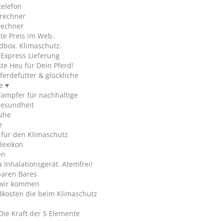
telefon
rechner
rechner
te Preis im Web.
dbox. Klimaschutz.
y Express Lieferung
te Heu für Dein Pferd!
ferdefutter & glückliche
e ♥
ampfer für nachhaltige
gesundheit
uhe
e
 für den Klimaschutz
lexikon
en
Inhalationsgerät. Atemfrei!
paren Bares
wir kommen
dkosten die beim Klimaschutz
Die Kraft der 5 Elemente