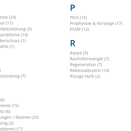
P
leme (29)
PICA (15)
el (17)
Prophylaxe & Vorsorge (17)
keitsstörung (3)
PSSM (12)
sprobleme (14)
R
berschuss (1)
ohle (1)
Raspe (3)
Raufuttermangel (7)
Regeneration (7)
)
Rekonvaleszenz (14)
tzündung (7)
Rissige Hufe (2)
(6)
leme (15)
tz (6)
ungen / Ekzeme (23)
ing (2)
obleme (17)