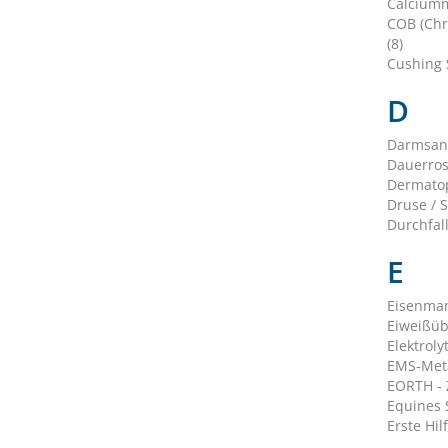
Calciumm
COB (Chr
(8)
Cushing 
D
Darmsani
Dauerros
Dermatop
Druse / S
Durchfall
E
Eisenman
Eiweißüb
Elektroly
EMS-Meta
EORTH - 
Equines S
Erste Hilf