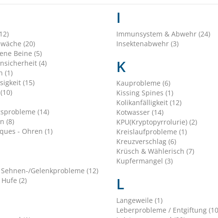
I
12)
Immunsystem & Abwehr (24)
hwäche (20)
Insektenabwehr (3)
ene Beine (5)
K
nsicherheit (4)
 (1)
sigkeit (15)
Kauprobleme (6)
(10)
Kissing Spines (1)
Kolikanfälligkeit (12)
sprobleme (14)
Kotwasser (14)
n (8)
KPU(Kryptopyrrolurie) (2)
ques - Ohren (1)
Kreislaufprobleme (1)
Kreuzverschlag (6)
Krüsch & Wählerisch (7)
Kupfermangel (3)
 Sehnen-/Gelenkprobleme (12)
L
 Hufe (2)
Langeweile (1)
Leberprobleme / Entgiftung (10