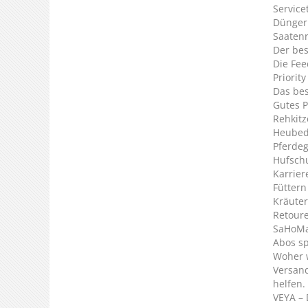
Service
Dünger
Saaten
Der bes
Die Fee
Priorit
Das bes
Gutes P
Rehkitz
Heubed
Pferde
Hufsch
Karrier
Füttern
Kräuter
Retour
SaHoMa 
Abos s
Woher 
Versan
helfen.
VEYA – 