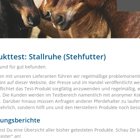
kttest: Stallruhe (Stehfutter)
 und für gut befunden.
 mit unseren Lieferanten führen wir regelmäßige problemorientie
nt auf dieser Website, der Presse und im Handel veröffentlicht w
pflichtet das Test-Produkt sorgfältig anzuwenden und regelmäßig,
t. Die Kunden werden im Testbereich namentlich mit anonymer Kont
r. Darüber hinaus müssen Anfragen anderer Pferdehalter zu laufen
 ehrlich, sondern hilft uns und den Herstellern Produkte noch bes
rungsberichte
est Du eine Übersicht aller bisher getesteten Produkte. Schau Dir b
ester" an!