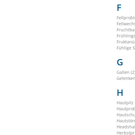
F
Fellprob
Fellwechs
Fruchtbar
Frühling
Fruktanü
Fühlige S
G
Gallen (2
Gelenken
H
Hautpilz 
Hautprob
Hautschu
Hautstör
Headshak
Herbstpr