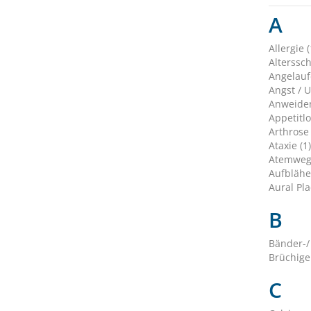
A
Allergie (
Alterssc
Angelauf
Angst / U
Anweiden
Appetitlo
Arthrose 
Ataxie (1)
Atemweg
Aufblähe
Aural Pla
B
Bänder-/
Brüchige
C