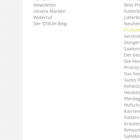
Newsletter
Best-Pr
Unsere Marken
Futterb
Widerruf
Lieferk
Der STRÖH Blog
Neuheit
Produkt
Service
Dünger
Saaten
Der bes
Die Fee
Priorit
Das bes
Gutes P
Rehkitz
Heubed
Pferde
Hufsch
Karrier
Füttern
Kräuter
Retour
SaHoMa 