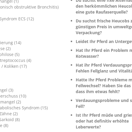
Du suchst eine fixe Alterna
angel (1)
den herkömmlichen Heucob
onisch obstruktive Bronchitis)
eine gute Raufaserquelle?
Syndrom ECS (12)
Du suchst frische Heucobs 
günstigen Preis in umweltg
Verpackung?
Leidet Ihr Pferd an Unterge
erung (14)
se (2)
Hat Ihr Pferd ein Problem 
hilose (5)
Kotwasser?
treptococcus (4)
Hat ihr Pferd Verdauungsp
 / Koliken (17)
Fehlen Fellglanz und Vitalit
Hatte Ihr Pferd Probleme 
Fellwechsel? Haben Sie das
gel (3)
dass ihm etwas fehlt?
erschuss (10)
Verdauungsprobleme und 
tmangel (2)
Fell?
bolisches Syndrom (15)
Zähne (2)
Ist Ihr Pferd müde und gri
arkoid (8)
oder hat definitiv erhöhte
e (8)
Leberwerte?