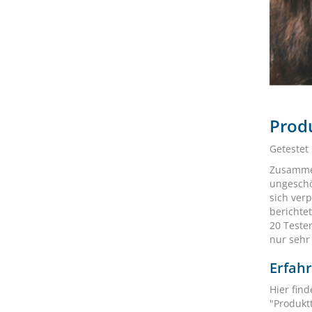
Prod
Getestet
Zusammen
ungeschö
sich ver
berichte
20 Teste
nur sehr
Erfah
Hier find
"Produktt