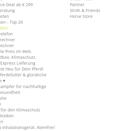
ice-Deal ab € 299
Partner
eratung
Ströh & Friends
osten
Horse Store
en - Top 20
test
telefon
rechner
rechner
te Preis im Web.
dbox. Klimaschutz.
y Express Lieferung
te Heu für Dein Pferd!
ferdefutter & glückliche
e ♥
ampfer für nachhaltige
gesundheit
uhe
e
 für den Klimaschutz
lexikon
en
Inhalationsgerät. Atemfrei!