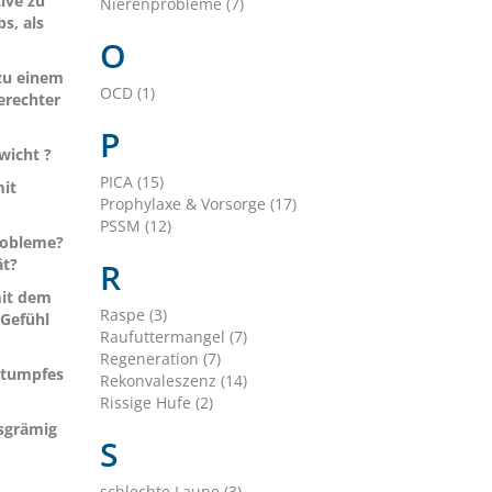
tive zu
Nierenprobleme (7)
s, als
O
zu einem
OCD (1)
erechter
P
wicht ?
PICA (15)
mit
Prophylaxe & Vorsorge (17)
PSSM (12)
robleme?
ät?
R
mit dem
Raspe (3)
 Gefühl
Raufuttermangel (7)
Regeneration (7)
stumpfes
Rekonvaleszenz (14)
Rissige Hufe (2)
esgrämig
S
schlechte Laune (3)