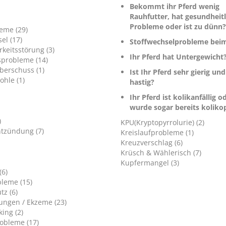
Bekommt ihr Pferd wenig
Rauhfutter, hat gesundheitl
Probleme oder ist zu dünn?
leme (29)
el (17)
Stoffwechselprobleme beim
keitsstörung (3)
Ihr Pferd hat Untergewicht
sprobleme (14)
berschuss (1)
Ist Ihr Pferd sehr gierig und
ohle (1)
hastig?
Ihr Pferd ist kolikanfällig o
wurde sogar bereits kolikop
)
KPU(Kryptopyrrolurie) (2)
tzündung (7)
Kreislaufprobleme (1)
Kreuzverschlag (6)
Krüsch & Wählerisch (7)
Kupfermangel (3)
(6)
leme (15)
tz (6)
ungen / Ekzeme (23)
ing (2)
obleme (17)