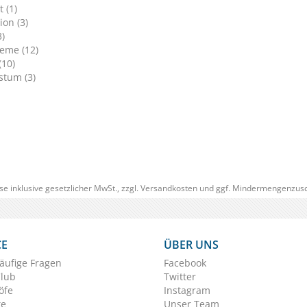
 (1)
ion (3)
3)
eme (12)
(10)
tum (3)
se inklusive gesetzlicher MwSt., zzgl.
Versandkosten
und ggf. Mindermengenzusc
CE
ÜBER UNS
äufige Fragen
Facebook
Club
Twitter
öfe
Instagram
te
Unser Team