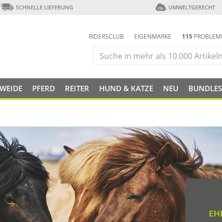
SCHNELLE LIEFERUNG
UMWELTGERECHT
RIDERSCLUB
EIGENMARKE
115
PROBLEM
 WEIDE
PFERD
REITER
HUND & KATZE
NEU
BUNDLES