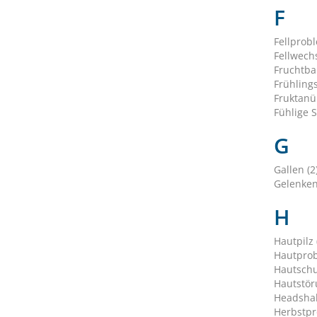
F
Fellprob
Fellwechs
Fruchtbar
Frühling
Fruktanü
Fühlige S
G
Gallen (2
Gelenken
H
Hautpilz 
Hautprob
Hautschu
Hautstör
Headshak
Herbstpr