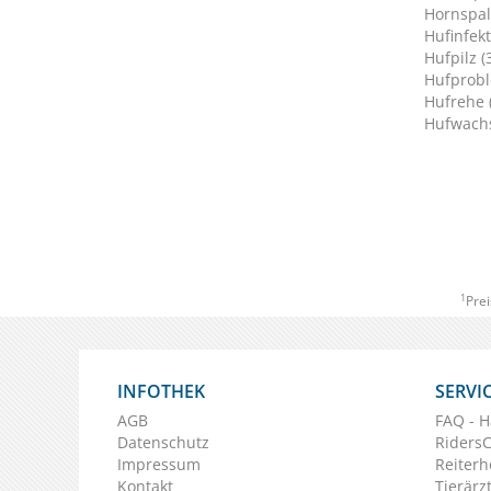
Hornspalt
Hufinfekt
Hufpilz (
Hufprobl
Hufrehe 
Hufwachs
1
Prei
INFOTHEK
SERVI
AGB
FAQ - H
Datenschutz
Riders
Impressum
Reiterh
Kontakt
Tierärz