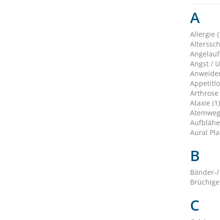
A
Allergie (
Alterssc
Angelauf
Angst / U
Anweiden
Appetitlo
Arthrose 
Ataxie (1)
Atemweg
Aufblähe
Aural Pla
B
Bänder-/
Brüchige
C