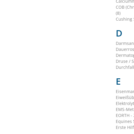
Calciumm
COB (Chr
(8)
Cushing 
D
Darmsani
Dauerros
Dermatop
Druse / S
Durchfall
E
Eisenman
Eiweißüb
Elektroly
EMS-Meta
EORTH - 
Equines S
Erste Hilf