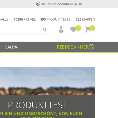
AB 119€ VERSANDKOSTENFREI
FÄLLE
10286
ARTIKEL
193
PRODUKTTESTS
223
MARKEN
0
0
SALE%