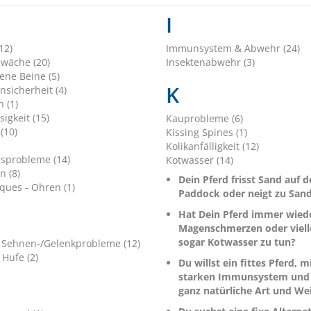
I
12)
Immunsystem & Abwehr (24)
hwäche (20)
Insektenabwehr (3)
ene Beine (5)
K
nsicherheit (4)
 (1)
sigkeit (15)
Kauprobleme (6)
(10)
Kissing Spines (1)
Kolikanfälligkeit (12)
sprobleme (14)
Kotwasser (14)
n (8)
Dein Pferd frisst Sand auf 
ques - Ohren (1)
Paddock oder neigt zu San
Hat Dein Pferd immer wied
Magenschmerzen oder viell
sogar Kotwasser zu tun?
 Sehnen-/Gelenkprobleme (12)
 Hufe (2)
Du willst ein fittes Pferd, m
starken Immunsystem und 
ganz natürliche Art und We