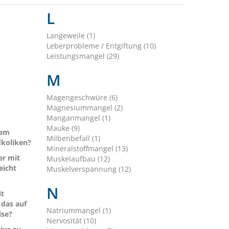
L
Langeweile (1)
Leberprobleme / Entgiftung (10)
Leistungsmangel (29)
M
Magengeschwüre (6)
Magnesiummangel (2)
Manganmangel (1)
Mauke (9)
dem
Milbenbefall (1)
dkoliken?
Mineralstoffmangel (13)
er mit
Muskelaufbau (12)
eicht
Muskelverspannung (12)
N
it
das auf
Natriummangel (1)
ise?
Nervosität (10)