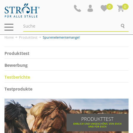
0
0
Navigation
ein-/ausblenden
Home
Produkttest
Spurenelementemangel
Produkttest
Bewerbung
Testberichte
Testprodukte