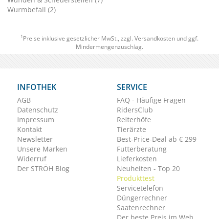
Wurmbefall (2)
1
Preise inklusive gesetzlicher MwSt., zzgl.
Versandkosten
und ggf.
Mindermengenzuschlag.
INFOTHEK
SERVICE
AGB
FAQ - Häufige Fragen
Datenschutz
RidersClub
Impressum
Reiterhöfe
Kontakt
Tierärzte
Newsletter
Best-Price-Deal ab € 299
Unsere Marken
Futterberatung
Widerruf
Lieferkosten
Der STRÖH Blog
Neuheiten - Top 20
Produkttest
Servicetelefon
Düngerrechner
Saatenrechner
Der beste Preis im Web.