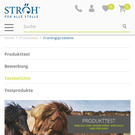
0
0
Navigation
ein-/ausblenden
Home
Produkttest
Frühlingsprobleme
Produkttest
Bewerbung
Testberichte
Testprodukte