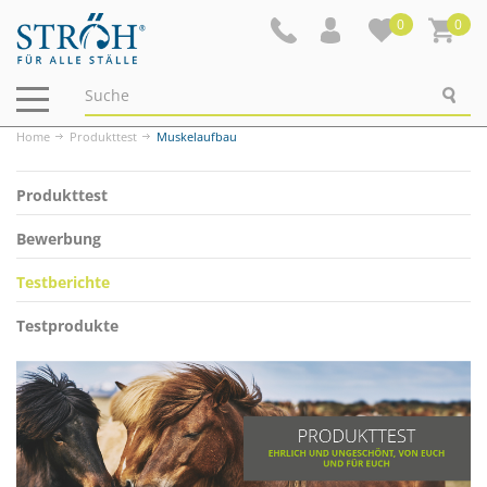
0
0
Navigation
ein-/ausblenden
Home
Produkttest
Muskelaufbau
Produkttest
Bewerbung
Testberichte
Testprodukte