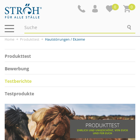
0
0
Navigation
ein-/ausblenden
Home
Produkttest
Hautstörungen / Ekzeme
Produkttest
Bewerbung
Testberichte
Testprodukte